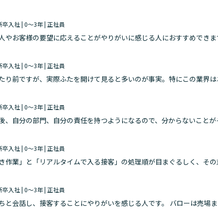
 新卒入社 | 0～3年 | 正社員
人やお客様の要望に応えることがやりがいに感じる人におすすめできま
る売り場を作ることを考えて試行錯誤していくことが好きな人にはとて
 新卒入社 | 0～3年 | 正社員
たり前ですが、実際ふたを開けて見ると多いのが事実。特にこの業界は
はそこを当たり前のように会社全体で努力してます。 上司からも、帰
 新卒入社 | 0～3年 | 正社員
後、自分の部門、自分の責任を持つようになるので、分からないことが
自分から知る積極性が無いと、思っている以上に教えてもらう機会がな
 新卒入社 | 0～3年 | 正社員
き作業」と「リアルタイムで入る接客」の処理順が目まぐるしく、その
しないとクレームが起きかねない状況で、しかも店長に別件で緊急性の
 新卒入社 | 0～3年 | 正社員
ちと会話し、接客することにやりがいを感じる人です。 バローは売場
が探されている商品の情報を聞くためによく会話をします。