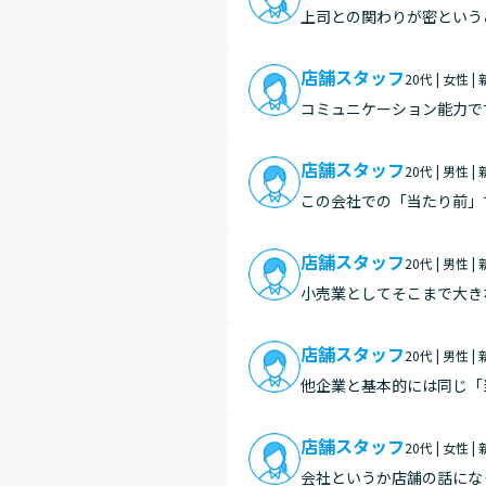
上司との関わりが密という
店舗スタッフ
20代 | 女性 |
コミュニケーション能力で
店舗スタッフ
20代 | 男性 |
この会社での「当たり前」
を取り合い協力している姿
様がう…
店舗スタッフ
20代 | 男性 |
小売業としてそこまで大き
イトの方などたくさんの従
られ…
店舗スタッフ
20代 | 男性 |
他企業と基本的には同じ「
「当たり前」だと思います
店舗スタッフ
20代 | 女性 |
会社というか店舗の話にな