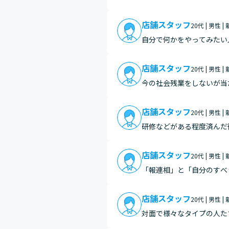
す。
店舗スタッフ
20代 | 男性 |
自分で何かをやってみたい
線に立って注目してもらえ
店舗スタッフ
20代 | 男性 |
今の社会残業をしないが当
し、ホームセンターバロー
し…
店舗スタッフ
20代 | 男性 |
研修などがある程度済んだ
解してもらえているうちに
店舗スタッフ
20代 | 男性 |
「報連相」と「自分のすべ
たとえば売り場に手入れを
う必…
店舗スタッフ
20代 | 男性 |
対面で様々なタイプの人た
いるため、移動中にお客様