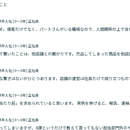
こと
 新卒入社 | 0～3年 | 正社員
す。接客だけでなく、パートさんがいる職場なので、人間関係の上で当
 新卒入社 | 0～3年 | 正社員
で驚いたことは、他店舗との繋がりです。欠品してしまった商品を他店
を初めて見た時には会社全体での繋がりを感じ驚きました。特に近い店
 新卒入社 | 0～3年 | 正社員
な驚きはないがひとつあります。店舗の運営は社員だけで成り立つもの
業員がいることで動いています。1年目、2年目関係なく、パートさん
 新卒入社 | 0～3年 | 正社員
当たり前」を求められていると思います。 実例を挙げると、報告、連
。
 新卒入社 | 0～3年 | 正社員
ってしまいますが、4課というだけで教えて貰ってもない担当部門外の