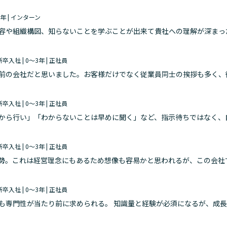
～3年 | インターン
容や組織構図、知らないことを学ぶことが出来て貴社への理解が深まっ
 新卒入社 | 0～3年 | 正社員
前の会社だと思いました。お客様だけでなく従業員同士の挨拶も多く、
挨拶が徹底されているのだと思います。また、他社のホームセンターに
 新卒入社 | 0～3年 | 正社員
から行い」「わからないことは早めに聞く」など、指示待ちではなく、
も強く持たないといけないと感じました。
 新卒入社 | 0～3年 | 正社員
勢。これは経営理念にもあるため想像も容易かと思われるが、この会社
工夫が求められる。これをできる人物が自ずと活躍しているように思う
 新卒入社 | 0～3年 | 正社員
も専門性が当たり前に求められる。 知識量と経験が必須になるが、成
する必要はないと思っている。