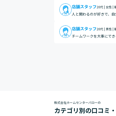
店舗スタッフ
20代 | 女性 |
人と関わるのが好きで、自
く、この商品の良さやほか
らうこ…
店舗スタッフ
20代 | 男性 |
チームワークを大事にでき
と思います。
株式会社ホームセンターバローの
カテゴリ別の口コミ