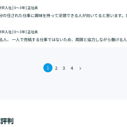
 新卒入社 | 0～3年 | 正社員
分の任された仕事に興味を持って没頭できる人が向いてると思います。
との違い、オススメなど自分が任されたことに興味を持って勉強して、
 新卒入社 | 0～3年 | 正社員
る人、 一人で完結する仕事ではないため、周囲と協力しながら働ける
1
2
3
4
・評判