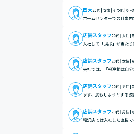
四大
20代 | 女性 | その他 | 0
ホームセンターでの仕事内
店舗スタッフ
20代 | 女性 |
入社して「挨拶」が当たり
そお客様に対して日頃から
いと感…
店舗スタッフ
20代 | 女性 |
会社では、「報連相は自分
と知りました。また責任感
店舗スタッフ
20代 | 男性 |
まず、挑戦しようとする姿
なく作業一つひとつに創意
が挑戦…
店舗スタッフ
20代 | 男性 |
稲沢店では入社した直後で
くれるので、そこまで心配