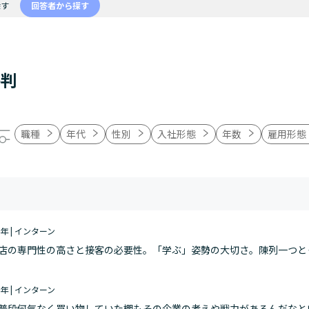
探す
回答者から探す
評判
職種
年代
性別
入社形態
年数
雇用形態
～3年 | インターン
店の専門性の高さと接客の必要性。「学ぶ」姿勢の大切さ。陳列一つと
～3年 | インターン
普段何気なく買い物していた棚もその企業の考えや戦力があるんだなと