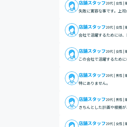
店舗スタッフ
20代 | 女性 |
失敗に寛容な事です。上司
いか一緒に考えてください
はしな…
店舗スタッフ
20代 | 女性 |
会社で活躍するためには、
にすることだと考えていま
店舗スタッフ
20代 | 女性 |
この会社で活躍するために
問されます。一人一人のお
に中小…
店舗スタッフ
20代 | 男性 |
特にありません。
店舗スタッフ
20代 | 男性 |
きちんとした計画や根拠が
も次にどう活かすかを見て
店舗スタッフ
20代 | 女性 |