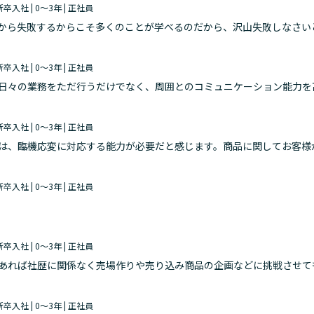
 新卒入社 | 0～3年 | 正社員
から失敗するからこそ多くのことが学べるのだから、沢山失敗しなさい
ました。失敗すると記憶に強く残るからか、同じ状況になった時にあの
 新卒入社 | 0～3年 | 正社員
日々の業務をただ行うだけでなく、周囲とのコミュニケーション能力を
す。 また、数値を意識した売り場作りなど店舗への売上に貢献するこ
 新卒入社 | 0～3年 | 正社員
は、臨機応変に対応する能力が必要だと感じます。商品に関してお客様
客様にあった説明や商品のご案内ができるように多くの知識を蓄える必
 新卒入社 | 0～3年 | 正社員
 新卒入社 | 0～3年 | 正社員
あれば社歴に関係なく売場作りや売り込み商品の企画などに挑戦させて
もらえるところや何度でもチャンスをもらえるところ。
 新卒入社 | 0～3年 | 正社員