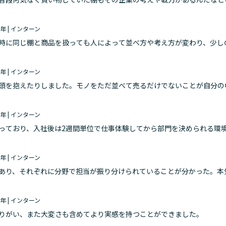
思います。
～3年 | インターン
時に同じ棚と商品を扱っても人によって並べ方や考え方が変わり、少し
った。
～3年 | インターン
頭を抱えたりしました。モノをただ並べて売るだけでないことが自分の
活躍されている理由を知る事もできて良かったです。
～3年 | インターン
っており、入社後は2週間単位で仕事体験してから部門を決められる環
しなければいけない点が何個もあって学びになった。
～3年 | インターン
あり、それぞれに分野で担当が振り分けられていることが分かった。本
げていくという思いがすごいと感じました。また、横だけでなく縦も良
～3年 | インターン
りがい、また大変さも含めてより実感を持つことができました。