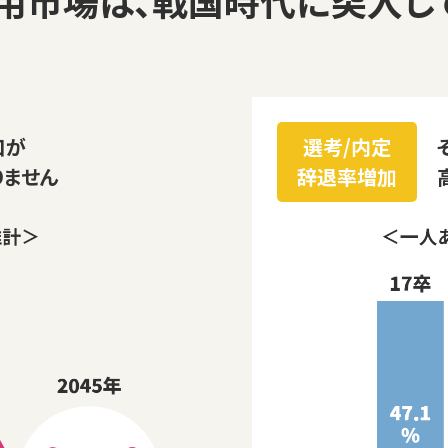
口が
選考/内定
りません
辞退率増加