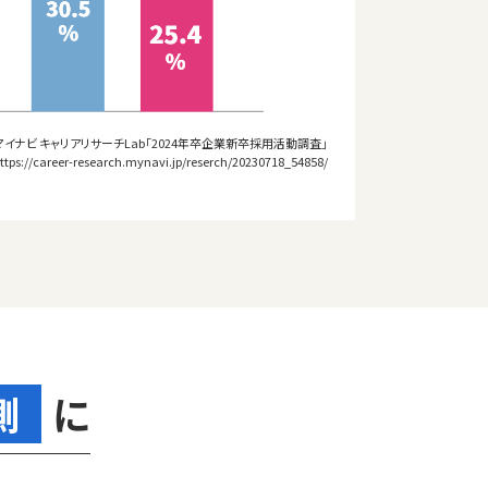
マイナビ キャリアリサーチLab「2024年卒企業新卒採用活動調査」
ttps://career-research.mynavi.jp/reserch/20230718_54858/
側
に