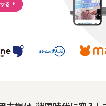
する
用市場は、戦国時代に
突入し