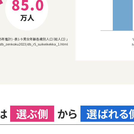
推計) -表1-9 男女年齢各歳別人口（総人口）」
3/db_zenkoku2023/db_r5_suikeikekka_1.html
h
は
選ぶ側
から
選ばれる