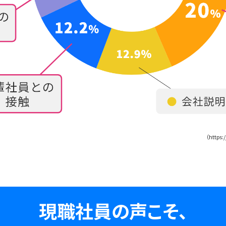
（https:
現職社員の声こそ、