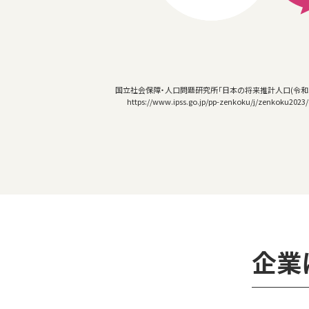
国立社会保障・人口問題研究所「日本の将来推計人口(令和5年
https://www.ipss.go.jp/pp-zenkoku/j/zenkoku202
企業