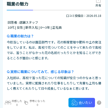
職業の魅力
共有
口コミ投稿日：2026.05.18
回答者 : 店舗スタッフ
10代 | 女性 | 新卒入社 | 0～3年 | 正社員
職業の魅力は？
今担当しているのは園芸部門です。花の鮮度管理や肥料や土の発注
をしています。私は、高校で花ついてのことをやって来たので高校
では、習うことがなかった花の名前だったりとかを知ることができ
るところが面白いと感じます。
実際に職業についてみて、感じる印象は？
入社前は、高校で習った花についての知識が役立つのかなぁと思っ
ていました。実際に配属されたり仕事をしたりして先輩も上司も優
しく教えてくれたりして日々成長しているなぁと思います。
共感した
参考になった
?
会いたい
0
0