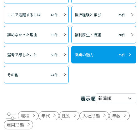
ここで活躍するには
挫折経験と学び
43件
25件
辞めなかった理由
福利厚生・待遇
36件
20件
選考で感じたこと
職業の魅力
58件
25件
その他
24件
表示順
職種
年代
性別
入社形態
年数
雇用形態