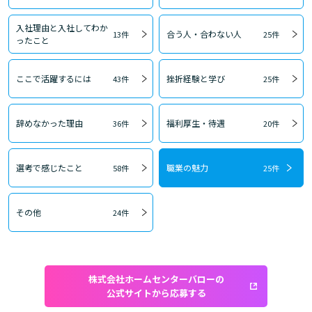
入社理由と入社してわか
合う人・合わない人
13件
25件
ったこと
ここで活躍するには
挫折経験と学び
43件
25件
辞めなかった理由
福利厚生・待遇
36件
20件
選考で感じたこと
職業の魅力
58件
25件
その他
24件
株式会社ホームセンターバローの
公式サイトから応募する