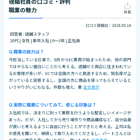
現職社員の口コミ・評判
職業の魅力
共有
口コミ投稿日：2026.05.16
回答者 : 店舗スタッフ
20代 | 女性 | 新卒入社 | 0～3年 | 正社員
職業の魅力は？
今担当している仕事で、8月からEC業務が始まったため、他の部門
ではやらない面白いことだと考える。店舗だと周辺に住まわれてい
るお客様が多いが、ECでは全国の方へと発送するため、知名度が上
がっていると実感するし、全国の方に商品を使ってもらえていると
いうやりがいにもなる。件数も増え、業
全文表示
実際に職業についてみて、感じる印象は？
入社前では、決まりに則って業務を行うような堅苦しいイメージが
あった。だが、入社してから売り場作りや商品構成など、自分自身
が良いと考えるように自由に行うことができたと考える。上司は私
の意見を聞いて、納得して取り入れてくださるし、パートさんとは