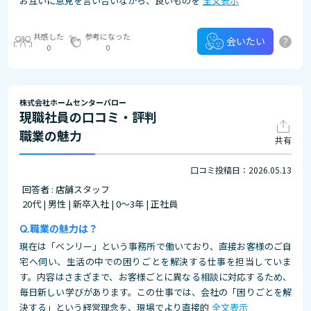
お互いに意見を言い合いながら、良いものを
全文表示
共感した
参考になった
?
会いたい
0
0
株式会社ホームセンターバロー
現職社員の口コミ・評判
職業の魅力
共有
口コミ投稿日：2026.05.13
回答者 : 店舗スタッフ
20代 | 男性 | 新卒入社 | 0～3年 | 正社員
職業の魅力は？
現在は「ベンリー」という事務所で働いており、直接お客様のご自
宅へ伺い、生活の中での困りごとを解決する仕事を担当していま
す。内容はさまざまで、お客様ごとに異なる相談に対応するため、
毎日新しい学びがあります。この仕事では、会社の「困りごとを解
決する」という経営理念を、現場でより直接的
全文表示