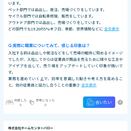
います。
ペット部門では品出し、発注、売場づくりをしています。
サイクル部門では自転車修理、販売をしています。
アウトドア部門では品出し、売場づくりをしています。
どの部門でも19.20の5%オフ日、季節、世界情勢などに
全文表示
実際に職業についてみて、感じる印象は？
入社する前は品出しや発注などをして売場の維持に努めるイメージ
でしたが、入社してからは従業員が商品を売るために様々な工夫や
アイデアを出して、売り場をアップデートしていく印象が強いで
す。
業務を進めていく上で、効率を意識した動きや考え方を高めるこ
と、他の従業員と協力し合うことの重要さ
全文表示
共感した
参考になった
?
会いたい
0
0
株式会社ホームセンターバロー