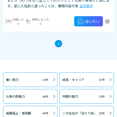
まにすつのではなく正してくれたりととても良い環境だと感じま
す。逆に入社前と違ったことは、業務内容が思
全文表示
共感した
参考になった
?
会いたい
0
0
1
働く魅力
成長・キャリア
25件
57件
仕事の原動力
仲間の魅力
44件
25件
組織風土・価値観
この会社の「当たり前」
44件
36件