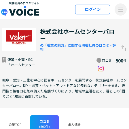
メインコンテンツにスキップ
ログイン
VOiCE 現職社員の口コミサイト
株式会社ホームセンターバロ
ー
の「職業の魅力」に関する現職社員の口コミ・評
判
流通・小売・EC
500
口コミ
件
└ホームセンター
岐阜・愛知・三重を中心に総合ホームセンターを展開する、株式会社ホームセン
ターバロー。DIY・園芸・ペット・アウトドアなど多彩なカテゴリーを揃え、専
門性と接客力を兼ね備えた店舗づくりにより、地域の生活を支え、暮らしの“困
りごと”解決に貢献している。
口コミ
企業TOP
求人情報
(500件)