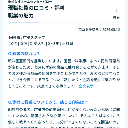
株式会社ホームセンターバロー
現職社員の口コミ・評判
職業の魅力
共有
口コミ投稿日：2026.05.12
回答者 : 店舗スタッフ
10代 | 女性 | 新卒入社 | 0～3年 | 正社員
職業の魅力は？
私は園芸部門を担当しています。園芸では季節によって花苗.野菜苗
が変わるため、毎月に季節の商品に触れ合うことができます。そし
てお客様から商品の知識を学ぶことができたり、お客様と接するこ
とができ今育ててる商品について話したりと会話を通して繋がりが
もてることです。成長できてる事として、
全文表示
実際に職業についてみて、感じる印象は？
配属前の噂で、店舗内の従業員同士仲が良くないみたいな感じに聞
いてたため、配属された時心配でしたが、そんなことはなく1から
優しく教えてくださったり、自分ができていないことを間違いのま