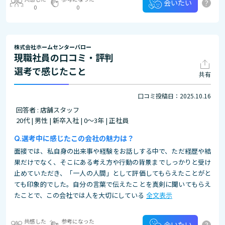
?
会いたい
0
0
株式会社ホームセンターバロー
現職社員の口コミ・評判
選考で感じたこと
共有
口コミ投稿日：2025.10.16
回答者 : 店舗スタッフ
20代 | 男性 | 新卒入社 | 0～3年 | 正社員
選考中に感じたこの会社の魅力は？
面接では、私自身の出来事や経験をお話しする中で、ただ経歴や結
果だけでなく、そこにある考え方や行動の背景までしっかりと受け
止めていただき、「一人の人間」として評価してもらえたことがと
ても印象的でした。自分の言葉で伝えたことを真剣に聞いてもらえ
たことで、この会社では人を大切にしている
全文表示
共感した
参考になった
?
会いたい