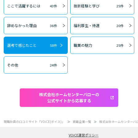
ここで活躍するには
挫折経験と学び
43件
25件
辞めなかった理由
福利厚生・待遇
36件
20件
選考で感じたこと
職業の魅力
58件
25件
その他
24件
株式会社ホームセンターバローの
公式サイトから応募する
現職社員の口コミサイト「VOiCE(ボイス)」
掲載企業一覧
株式会社ホームセンターバ
VOiCE運営ポリシー