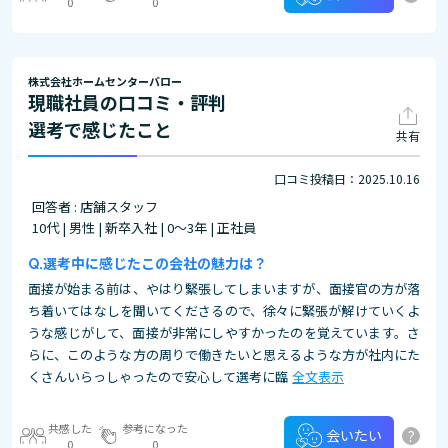
0
0
株式会社ホームセンターバロー
現職社員の口コミ・評判
選考で感じたこと
共有
口コミ投稿日：2025.10.16
回答者 : 店舗スタッフ
10代 | 男性 | 新卒入社 | 0～3年 | 正社員
選考中に感じたこの会社の魅力は？
面接が始まる前は、やはり緊張してしまいますが、面接官の方が落
ち着いてはなしを聞いてくださるので、徐々に緊張が解けていくよ
うな感じがして、面接が非常にしやすかったのを覚えています。さ
らに、このような方の周りで働きたいと思えるような方が社内にた
くさんいらっしゃったので安心して選考に臨
全文表示
共感した
参考になった
?
会いたい
0
0