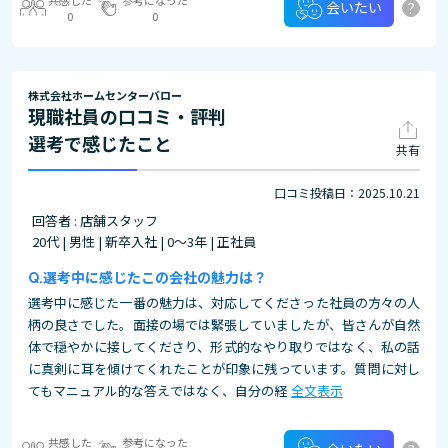
?
会いたい
0
0
株式会社ホームセンターバロー
現職社員の口コミ・評判
選考で感じたこと
共有
口コミ投稿日：2025.10.21
回答者 : 店舗スタッフ
20代 | 男性 | 新卒入社 | 0～3年 | 正社員
選考中に感じたこの会社の魅力は？
選考中に感じた一番の魅力は、対応してくださった社員の方々の人
柄の良さでした。面接の場では緊張していましたが、皆さんが自然
体で穏やかに接してくださり、形式的なやり取りではなく、私の話
に真剣に耳を傾けてくれたことが印象に残っています。質問に対し
てもマニュアル的な答えではなく、自分の経
全文表示
共感した
参考になった