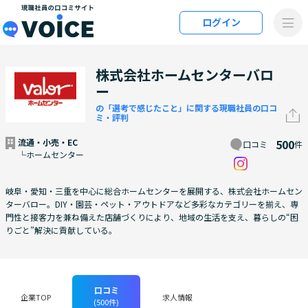
メインコンテンツにスキップ
ログイン
VOiCE 現職社員の口コミサイト
株式会社ホームセンターバロ
ー
の「選考で感じたこと」に関する現職社員の口コ
ミ・評判
流通・小売・EC
500
口コミ
件
└ホームセンター
岐阜・愛知・三重を中心に総合ホームセンターを展開する、株式会社ホームセン
ターバロー。DIY・園芸・ペット・アウトドアなど多彩なカテゴリーを揃え、専
門性と接客力を兼ね備えた店舗づくりにより、地域の生活を支え、暮らしの“困
りごと”解決に貢献している。
口コミ
企業TOP
求人情報
(500件)