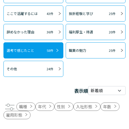
ここで活躍するには
挫折経験と学び
43件
25件
辞めなかった理由
福利厚生・待遇
36件
20件
選考で感じたこと
職業の魅力
58件
25件
その他
24件
表示順
職種
年代
性別
入社形態
年数
雇用形態