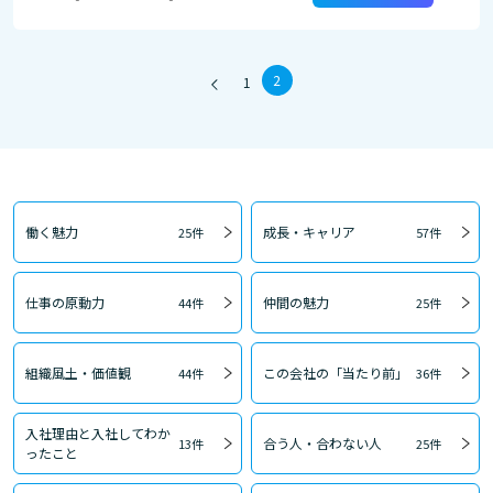
2
1
働く魅力
成長・キャリア
25件
57件
仕事の原動力
仲間の魅力
44件
25件
組織風土・価値観
この会社の「当たり前」
44件
36件
入社理由と入社してわか
合う人・合わない人
13件
25件
ったこと