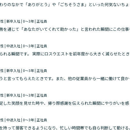
わりのなかで「ありがとう」や「ごちそうさま」といった何気ないちょ
男性 | 新卒入社 | 0～3年 | 正社員
務を通じて「あなたがいてくれて助かった」と言われた瞬間にこの仕事
男性 | 中途入社 | 0～3年 | 正社員
られる瞬間です。 実際にロスウエストを前年度から大きく減らせたと
。 入社1年目から責任あるポジションを任せてもらえる環境も魅力です
女性 | 新卒入社 | 0～3年 | 正社員
うと言ってもらえたときです。また、他の従業員から一緒に働けて良か
女性 | 新卒入社 | 0～3年 | 正社員
足した笑顔を見せた時や、帰り際感謝を伝えられた瞬間にやりがいを感
ということが働くモチベーションになっています。
女性 | 中途入社 | 0～3年 | 正社員
を持って接客できるようになり、忙しい時間帯でも自ら判断して動ける