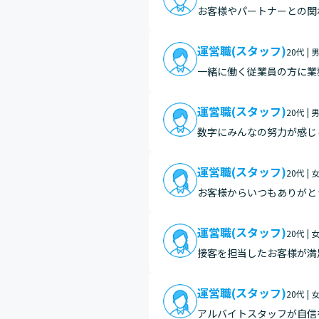
お客様やパートナーとの関
みにもなる点
運営職(スタッフ)
20代 | 
一緒に働く従業員の方に業
運営職(スタッフ)
20代 | 
数字にみんなの努力が感じ
がったことを実感しました
お…
運営職(スタッフ)
20代 | 
お客様からいつもありがと
ても嬉しいです。
運営職(スタッフ)
20代 | 
接客を担当したお客様が満
豊かにすることができる、
運営職(スタッフ)
20代 | 
アルバイトスタッフが自信