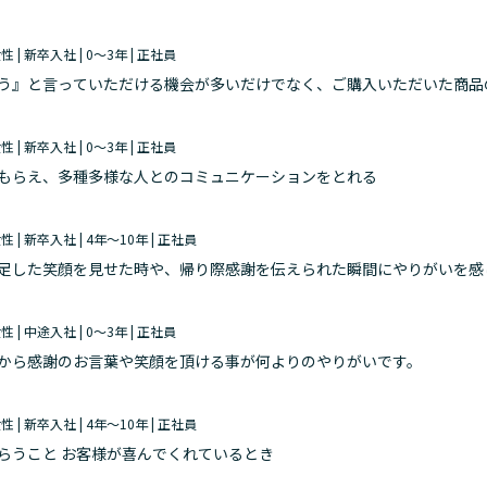
ッフが、お客様から「ありがとう」と言われて嬉しそうにしている姿を
女性 | 新卒入社 | 0～3年 | 正社員
う』と言っていただける機会が多いだけでなく、ご購入いただいた商品
した嬉しいお声を直接聞けることにやりがいを感じています。自分の接
女性 | 新卒入社 | 0～3年 | 正社員
もらえ、多種多様な人とのコミュニケーションをとれる
女性 | 新卒入社 | 4年～10年 | 正社員
足した笑顔を見せた時や、帰り際感謝を伝えられた瞬間にやりがいを感
ということが働くモチベーションになっています。
女性 | 中途入社 | 0～3年 | 正社員
から感謝のお言葉や笑顔を頂ける事が何よりのやりがいです。
女性 | 新卒入社 | 4年～10年 | 正社員
らうこと お客様が喜んでくれているとき