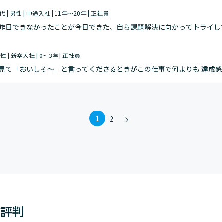
0代 | 男性 | 中途入社 | 11年～20年 | 正社員
昨日できなかったことが今日できた、自ら課題解決に向かってトライして
のあいさつや会話、おいしかったです、などの何気ない一言、etc） 全
男性 | 新卒入社 | 0～3年 | 正社員
見て「おいしそ～」と言ってくださるときがこの仕事で何よりも 達成
1
2
・評判