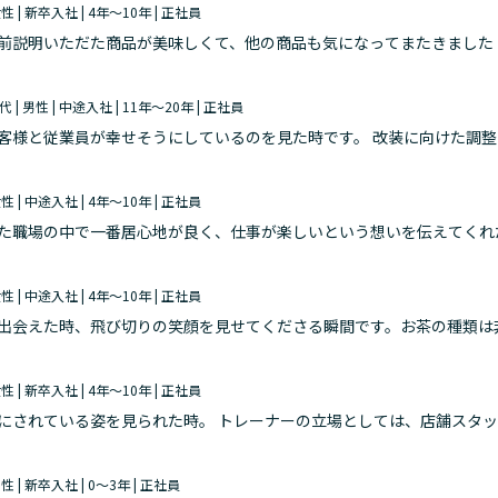
女性 | 新卒入社 | 4年～10年 | 正社員
前説明いただた商品が美味しくて、他の商品も気になってまたきました
たことがなにより嬉しいと感じます。
0代 | 男性 | 中途入社 | 11年～20年 | 正社員
客様と従業員が幸せそうにしているのを見た時です。 改装に向けた調
様の多い地域に合わせて作った家族席で小さなお子様がワイワイし
女性 | 中途入社 | 4年～10年 | 正社員
た職場の中で一番居心地が良く、仕事が楽しいという想いを伝えてくれ
女性 | 中途入社 | 4年～10年 | 正社員
出会えた時、飛び切りの笑顔を見せてくださる瞬間です。お茶の種類は
みたいけど、どういうお茶を求めているか不明瞭な時、お茶の好みや普
女性 | 新卒入社 | 4年～10年 | 正社員
にされている姿を見られた時。 トレーナーの立場としては、店舗スタ
と言ってもらえた時。
男性 | 新卒入社 | 0～3年 | 正社員