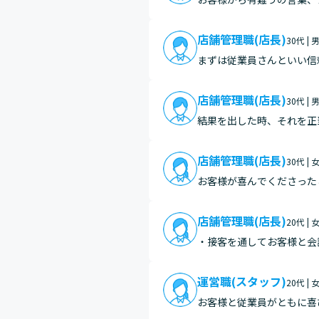
店舗管理職(店長)
30代 | 
まずは従業員さんといい信
ころと比べると皆さん大き
後の…
店舗管理職(店長)
30代 | 
結果を出した時、それを正
店舗管理職(店長)
30代 | 
お客様が喜んでくださった
のお手紙をいただけたりも
とが…
店舗管理職(店長)
20代 | 
・接客を通してお客様と会
フ同士で忙しい1日を無事
しい…
運営職(スタッフ)
20代 | 
お客様と従業員がともに喜
を与えられたときに、私た