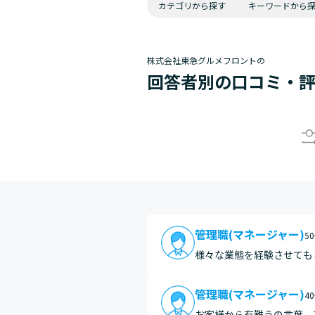
カテゴリから探す
キーワードから
株式会社東急グルメフロントの
回答者別の口コミ・
管理職(マネージャー)
50
様々な業態を経験させても
ー、カフェと、それぞれに
は何もの…
管理職(マネージャー)
40
お客様から有難うの言葉、