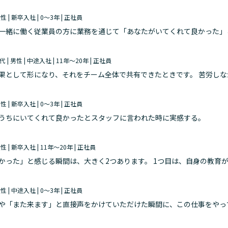
女性 | 新卒入社 | 0～3年 | 正社員
一緒に働く従業員の方に業務を通じて「あなたがいてくれて良かった」
0代 | 男性 | 中途入社 | 11年～20年 | 正社員
果として形になり、それをチーム全体で共有できたときです。 苦労し
げ、結果につなげることができた経験は大きな達成感につながりました
男性 | 新卒入社 | 0～3年 | 正社員
うちにいてくれて良かったとスタッフに言われた時に実感する。
女性 | 新卒入社 | 11年～20年 | 正社員
かった」と感じる瞬間は、大きく2つあります。 1つ目は、自身の教育
を実現していくときです。異動直後などは人員体制が不安定になること
女性 | 中途入社 | 0～3年 | 正社員
や「また来ます」と直接声をかけていただけた瞬間に、この仕事をやっ
ッフ同士で連携しながらスムーズに対応できた際に、お客様から感謝の