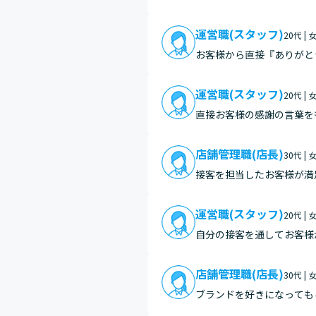
最初は不安そうだったスタ
った…
運営職(スタッフ)
20代 | 
お客様から直接『ありがと
さることも多くあり、そう
きる瞬…
運営職(スタッフ)
20代 | 
直接お客様の感謝の言葉を
店舗管理職(店長)
30代 | 
接客を担当したお客様が満
豊かにすることができる、
運営職(スタッフ)
20代 | 
自分の接客を通してお客様
店舗管理職(店長)
30代 | 
ブランドを好きになっても