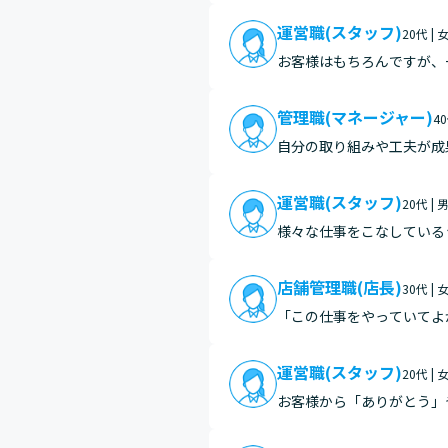
対応…
運営職(スタッフ)
20代 | 
お客様はもちろんですが、
んでよかったと感じます。
管理職(マネージャー)
4
自分の取り組みや工夫が成
し合いながら無事にやり遂
成…
運営職(スタッフ)
20代 | 
様々な仕事をこなしている
店舗管理職(店長)
30代 | 
「この仕事をやっていてよ
し、理想とする店舗づくり
像を粘…
運営職(スタッフ)
20代 | 
お客様から「ありがとう」
に忙しい時間帯でも、スタ
動が…