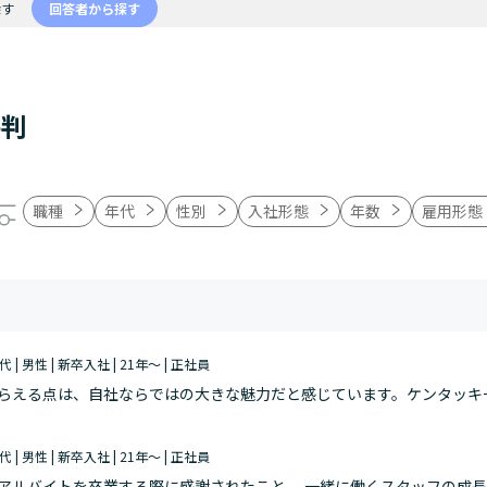
探す
回答者から探す
評判
職種
年代
性別
入社形態
年数
雇用形態
代 | 男性 | 新卒入社 | 21年～ | 正社員
らえる点は、自社ならではの大きな魅力だと感じています。ケンタッキ
異なる難しさがあり、その都度さまざまな壁に直面してきましたが、一
代 | 男性 | 新卒入社 | 21年～ | 正社員
アルバイトを卒業する際に感謝されたこと。 一緒に働くスタッフの成