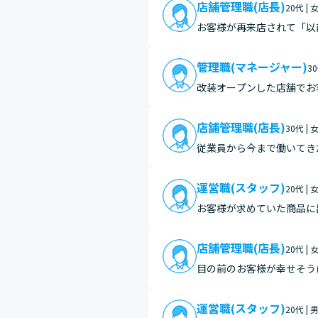
店舗管理職(店長)
20代 | 
お客様が再来店されて「以
す。 お客様の記憶に残っ
管理職(マネージャー)
3
改装オープンした店舗でお
要しましたが、すべて報われた気がして感無量でした。 お子
て…
店舗管理職(店長)
30代 | 
従業員から今まで働いてき
運営職(スタッフ)
20代 | 
お客様が求めていた商品に
の量に驚かれます。試して
伺いし…
店舗管理職(店長)
20代 | 
目の前のお客様が幸せそう
「ここで働いて良かった」
運営職(スタッフ)
20代 | 