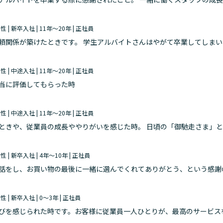
男性 | 新卒入社 | 11年～20年 | 正社員
頼関係が築けたときです。 学生アルバイトさんはやがて卒業してしま
く成長して巣立っていきます。その成長に一役買えたのかなと思うと少
男性 | 中途入社 | 11年～20年 | 正社員
当に評価してもらった時
女性 | 中途入社 | 11年～20年 | 正社員
ときや、従業員の成長ややりがいを感じた時。 日頃の「御馳走さま」
するし、自分に会うために店舗にご来店いただけることもあります。 
女性 | 新卒入社 | 4年～10年 | 正社員
話をし、お買い物の最後に一緒に選んでくれてありがとう、という感謝
に乗り越えた日の締め作業の際に今日は頑張ったね！と声を掛け合った時
女性 | 新卒入社 | 0～3年 | 正社員
びを感じられた時です。お客様に従業員一人ひとりが、最高のサービス
ちスタッフも輝くのだと思います。 また、お客様お一人おひとりの異