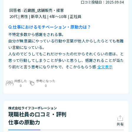
口コミ投稿日：2025.09.04
回答者 : 近畿圏_店舗販売・接客
20代 | 男性 | 新卒入社 | 4年～10年 | 正社員
仕事におけるモチベーション・原動力は？
不特定多数から感謝をされる事。
自分が無意識にやっている行動や言葉が他人からしたらとても有難
い言動になっている。
人なのでどうしてもこれだけやったのだからそれくらいの恩は、と
思って行動してしまうことが多いと思うし、感謝されることが当た
り前だと言う思考になりがちで、そこからもらう感
全文表示
共感した
参考になった
0
0
株式会社ライフコーポレーション
現職社員の口コミ・評判
仕事の原動力
共有