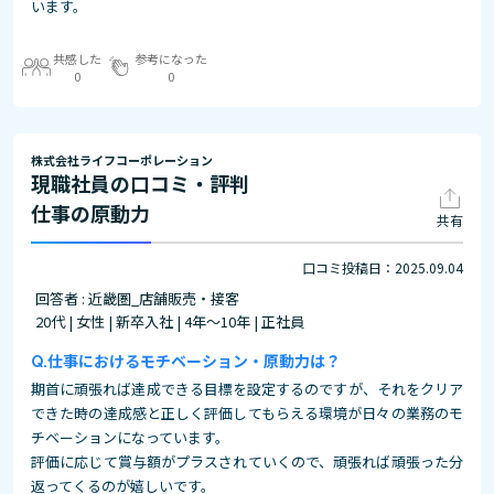
います。
共感した
参考になった
0
0
株式会社ライフコーポレーション
現職社員の口コミ・評判
仕事の原動力
共有
口コミ投稿日：2025.09.04
回答者 : 近畿圏_店舗販売・接客
20代 | 女性 | 新卒入社 | 4年～10年 | 正社員
仕事におけるモチベーション・原動力は？
期首に頑張れば達成できる目標を設定するのですが、それをクリア
できた時の達成感と正しく評価してもらえる環境が日々の業務のモ
チベーションになっています。
評価に応じて賞与額がプラスされていくので、頑張れば頑張った分
返ってくるのが嬉しいです。