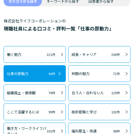
カテゴリから探す
キーワードから探す
回答者から探す
株式会社ライフコーポレーションの
現職社員による口コミ・評判一覧「仕事の原動力」
働く魅力
成長・キャリア
221件
204件
仕事の原動力
仲間の魅力
94件
72件
組織風土・価値観
合う人・合わない人
78件
129件
ここで活躍するには
挫折経験と学び
99件
102件
働き方・ワークライフバ
福利厚生・待遇
101件
98件
ランス