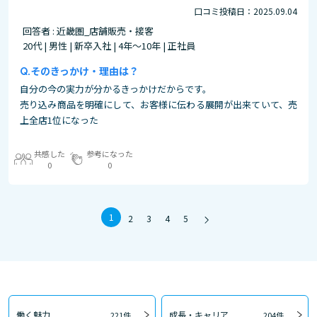
口コミ投稿日：2025.09.04
回答者 : 近畿圏_店舗販売・接客
20代 | 男性 | 新卒入社 | 4年～10年 | 正社員
そのきっかけ・理由は？
自分の今の実力が分かるきっかけだからです。
売り込み商品を明確にして、お客様に伝わる展開が出来ていて、売
上全店1位になった
共感した
参考になった
0
0
1
2
3
4
5
働く魅力
成長・キャリア
221件
204件