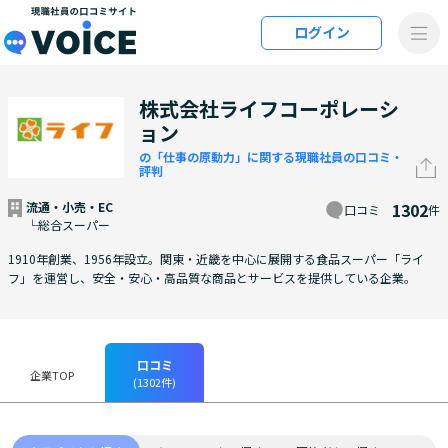
メインコンテンツにスキップ
ログイン
VOiCE 現職社員の口コミサイト
株式会社ライフコーポレーシ
ョン
の「仕事の原動力」に関する現職社員の口コミ・
評判
流通・小売・EC
1302
口コミ
件
└総合スーパー
1910年創業、1956年設立。関東・近畿を中心に展開する食品スーパー「ライ
フ」を運営し、安全・安心・高品質な商品とサービスを提供している企業。
口コミ
企業TOP
(1302件)