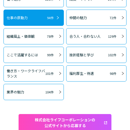
仕事の原動力
仲間の魅力
94件
72件
組織風土・価値観
合う人・合わない人
78件
129件
ここで活躍するには
挫折経験と学び
99件
102件
働き方・ワークライフバ
福利厚生・待遇
101件
98件
ランス
業界の魅力
104件
株式会社ライフコーポレーションの
公式サイトから応募する