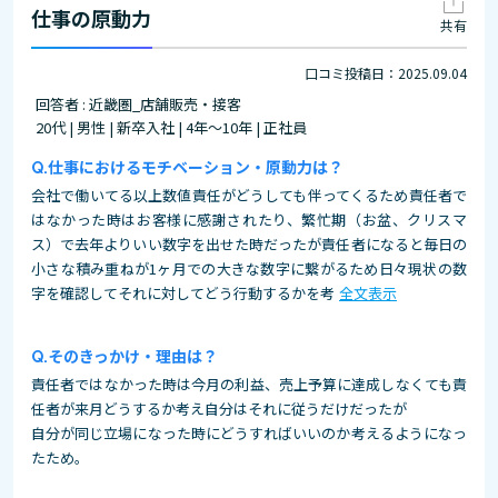
仕事の原動力
共有
口コミ投稿日：2025.09.04
回答者 : 近畿圏_店舗販売・接客
20代 | 男性 | 新卒入社 | 4年～10年 | 正社員
仕事におけるモチベーション・原動力は？
会社で働いてる以上数値責任がどうしても伴ってくるため責任者で
はなかった時はお客様に感謝されたり、繁忙期（お盆、クリスマ
ス）で去年よりいい数字を出せた時だったが責任者になると毎日の
小さな積み重ねが1ヶ月での大きな数字に繋がるため日々現状の数
字を確認してそれに対してどう行動するかを考
全文表示
そのきっかけ・理由は？
責任者ではなかった時は今月の利益、売上予算に達成しなくても責
任者が来月どうするか考え自分はそれに従うだけだったが
自分が同じ立場になった時にどうすればいいのか考えるようになっ
たため。