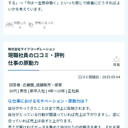
する」→「今は一生懸命働く」といった感じで順番にどうすればよ
いかを考えています。
共感した
参考になった
0
0
株式会社ライフコーポレーション
現職社員の口コミ・評判
仕事の原動力
共有
口コミ投稿日：2025.09.04
回答者 : 近畿圏_店舗販売・接客
30代 | 男性 | 新卒入社 | 4年～10年 | 正社員
仕事におけるモチベーション・原動力は？
自分がやってきたことは全て売上に反映されます。
自分がとっている行動が間違っていれば売上は下がりますし、逆に
合っていれば売上は自ずと上がります。
売上が悪ければデータを集めて自分なりの攻略法を考え、それを実