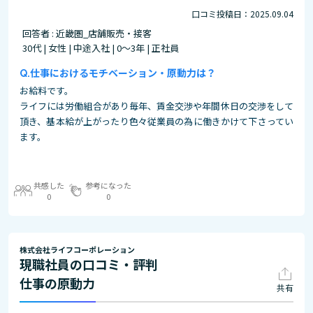
口コミ投稿日：2025.09.04
回答者 : 近畿圏_店舗販売・接客
30代 | 女性 | 中途入社 | 0～3年 | 正社員
仕事におけるモチベーション・原動力は？
お給料です。
ライフには労働組合があり毎年、賃金交渉や年間休日の交渉をして
頂き、基本給が上がったり色々従業員の為に働きかけて下さってい
ます。
共感した
参考になった
0
0
株式会社ライフコーポレーション
現職社員の口コミ・評判
仕事の原動力
共有