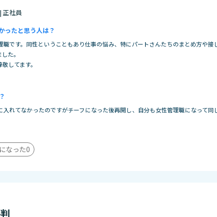
 | 正社員
かったと思う人は？
理職です。同性ということもあり仕事の悩み、特にパートさんたちのまとめ方や接
ました。
尊敬してます。
？
に入れてなかったのですがチーフになった後再開し、自分も女性管理職になって同
になった
0
評判