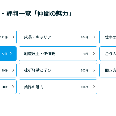
ミ・評判一覧「仲間の魅力」
成長・キャリア
仕事
221件
204件
組織風土・価値観
合う
72件
78件
挫折経験と学び
働き
99件
102件
業界の魅力
98件
104件