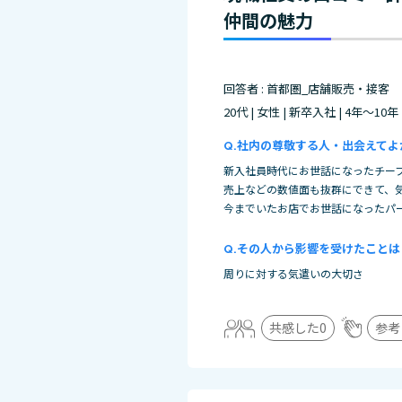
仲間の魅力
回答者 : 首都圏_店舗販売・接客
20代 | 女性 | 新卒入社 | 4年～10年
社内の尊敬する人・出会えてよ
新入社員時代にお世話になったチー
売上などの数値面も抜群にできて、
今までいたお店でお世話になったパ
その人から影響を受けたことは
周りに対する気遣いの大切さ
共感した
0
参考