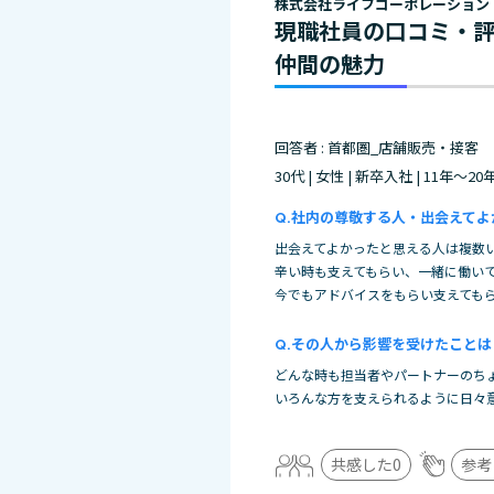
株式会社ライフコーポレーション
現職社員の口コミ・
仲間の魅力
回答者 : 首都圏_店舗販売・接客
30代 | 女性 | 新卒入社 | 11年～20
社内の尊敬する人・出会えてよ
出会えてよかったと思える人は複数
辛い時も支えてもらい、一緒に働い
今でもアドバイスをもらい支えても
その人から影響を受けたことは
どんな時も担当者やパートナーのち
いろんな方を支えられるように日々
共感した
0
参考