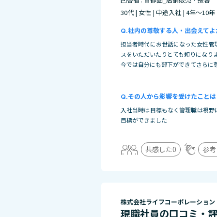
30代 | 女性 | 中途入社 | 4年～10年
社内の尊敬する人・出会えてよ
担当者時代にお世話になった女性管
スをいただいたりとても頼りになり
今では自分にも部下ができてさらに
その人から影響を受けたことは
入社当時は目標もなく管理職は視野
目標ができました
共感した
0
参考
株式会社ライフコーポレーション
現職社員の口コミ・