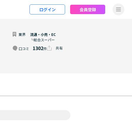
ログイン
会員登録
業界
流通・小売・EC
└総合スーパー
1302
共有
口コミ
件