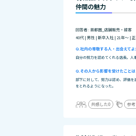
仲間の魅力
回答者 : 首都圏_店舗販売・接客
40代 | 男性 | 新卒入社 | 21年～ |
社内の尊敬する人・出会えてよ
自分の努力を認めてくれる店長。人
その人から影響を受けたことは
部下に対して、努力は認め、評価を
をとれるようになった。
共感した
0
参考