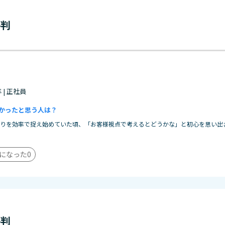
評判
年 | 正社員
かったと思う人は？
作りを効率で捉え始めていた頃、「お客様視点で考えるとどうかな」と初心を思い出
になった
0
評判