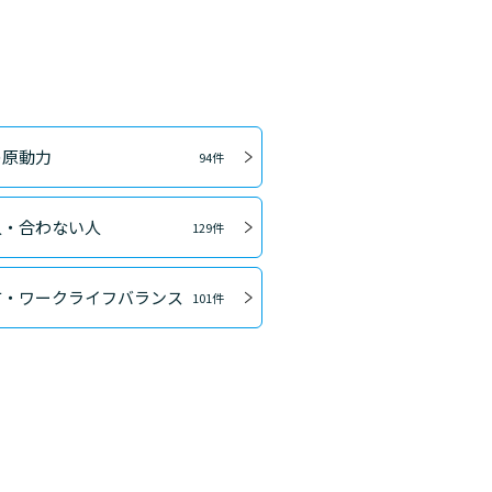
の原動力
94件
人・合わない人
129件
方・ワークライフバランス
101件