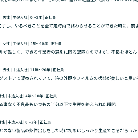
日、少しでも出来る事を増やそうとしていた姿は、とてもかっこよかったで
 | 男性 | 中途入社 | 0～3年 | 正社員
完了し、やるべきことを全て定時内で終わらせることができた時に、前
処理をし、翌日準備を含めると残業になってしまうことが多かったので
 | 女性 | 中途入社 | 4年～10年 | 正社員
ルが難しく、できる作業者の選別に困る配置なのですが、不良をほとん
じました。
 | 男性 | 中途入社 | 11年～20年 | 正社員
グストアで販売されていて、箱の外観やフィルムの状態が美しいと良い
い出に購入して使用せずに家の棚に飾っています。生産で苦戦した品種
 男性 | 中途入社 | 4年～10年 | 正社員
る事なく不良品もいつもの半分以下で生産を終えられた瞬間。
 男性 | 中途入社 | 0～3年 | 正社員
とのない製品の条件出しをした時に初めはしっかり生産できるだろうか
あとはダミー等で生産と同じように流して見て確認をします。流しをし