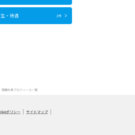
厚生・待遇
2件
現職社員プロフィール一覧
okieポリシー
サイトマップ