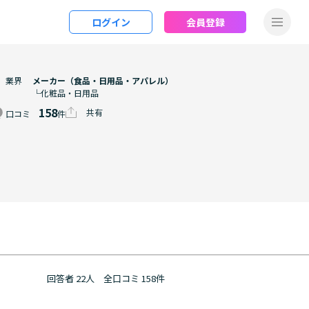
ログイン
会員登録
業界
メーカー（食品・日用品・アパレル）
└化粧品・日用品
158
共有
口コミ
件
回答者 22人
全口コミ 158件