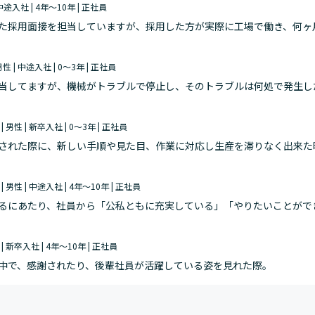
| 中途入社 | 4年～10年 | 正社員
た採用面接を担当していますが、採用した方が実際に工場で働き、何ヶ
〇〇さんに採用してもらったおかげです。ありがとうございます。』と
 男性 | 中途入社 | 0～3年 | 正社員
当してますが、機械がトラブルで停止し、そのトラブルは何処で発生し
感じます。 トラブルは起きない方がもちろん良いのですが、起きてし
 | 男性 | 新卒入社 | 0～3年 | 正社員
された際に、新しい手順や見た目、作業に対応し生産を滞りなく出来た
頂けると、「この仕事をやっていて良かった！」と思います。
 | 男性 | 中途入社 | 4年～10年 | 正社員
るにあたり、社員から「公私ともに充実している」「やりたいことがで
っていて良かった！」と思います。 例えば、シフト・生産管理をする
 | 新卒入社 | 4年～10年 | 正社員
中で、感謝されたり、後輩社員が活躍している姿を見れた際。