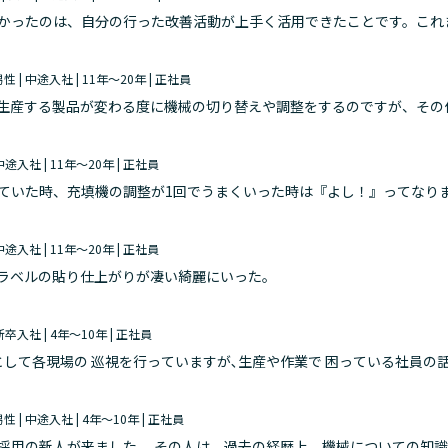
かったのは、自分の行った改善活動が上手く活用できたことです。これ
「誰が使っても絶対に間違えない準備・後始末の仕組み」を作ろうと考
 男性 | 中途入社 | 11年～20年 | 正社員
生産する製品が変わる度に機械の切り替えや調整をするのですが、その
備によっては数値化されていない調整箇所があり、感覚での作業になる
| 中途入社 | 11年～20年 | 正社員
ていた時、充填機の調整が1回でうまくいった時は『よし！』ってなり
| 中途入社 | 11年～20年 | 正社員
ラベルの貼り仕上がりが凄い綺麗にいった。
| 新卒入社 | 4年～10年 | 正社員
として各現場の 巡視を行っていますが､生産や作業で 困っている社員の
の ラインの助けになってあげられた時､ 社員の方から「ありがとうご
 男性 | 中途入社 | 4年～10年 | 正社員
採用の新人が来ました。 その人は、過去の経歴上、機械についての知識