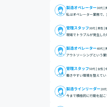
くなり…
製造オペレーター
30代 |
私はオペレーター業務で、
ずつ切り分けて調整を行い
調整を…
管理スタッフ
30代 | 男性 
現場でトラブルが発生した
た。その際、ミヤザワさん
製造オペレーター
40代 |
アウトソーシングという業
とで、お客様から感謝の言
管理スタッフ
50代 | 女性 
働きやすい環境を整えてい
す。 例えば、作業負荷を
て…
製造ラインリーダー
20代
今まで積極的に行動を起こ
ができ頼って頂ける機会が
て来て…