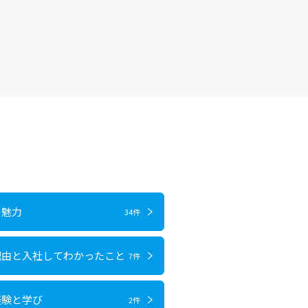
の魅力
34件
理由と入社してわかったこと
7件
経験と学び
2件