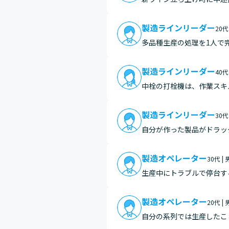
らのスタートでした。 毎
け…
製造ラインリーダー
20代
多品種生産の処理を1人で
た。以前までは、多品種の
産から得…
製造ラインリーダー
40代
中栓の打栓機は、作業スキ
た時に満足感や達成感を感
製造ラインリーダー
30代
自分が作った製品がドラッ
す。今まで作った製品は思
す。
製造オペレーター
30代 |
生産中にトラブルで停台す
製造オペレーター
20代 |
自分の系列では生産したこ
す。それを払うために調整