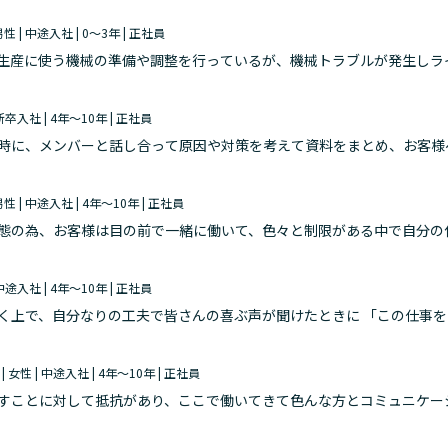
 男性 | 中途入社 | 0～3年 | 正社員
生産に使う機械の準備や調整を行っているが、機械トラブルが発生しラ
、無事に復旧できたときは達成感がありました。センサーのズレや、部
| 新卒入社 | 4年～10年 | 正社員
時に、メンバーと話し合って原因や対策を考えて資料をまとめ、お客様
はしっかりと考えてくれていると仰ってくださった時、うまくできたと
 男性 | 中途入社 | 4年～10年 | 正社員
態の為、お客様は目の前で一緒に働いて、色々と制限がある中で自分の
葉を頂いたり、頼っていただいたりした時にやりがいを感じます。
| 中途入社 | 4年～10年 | 正社員
く上で、自分なりの工夫で皆さんの喜ぶ声が聞けたときに 「この仕事
均等化にする為、スキルアップ教育を進めるには現場の協力が不可欠で
 | 女性 | 中途入社 | 4年～10年 | 正社員
すことに対して抵抗があり、ここで働いてきて色んな方とコミュニケー
増えたことに実感しました。自ら意見を述べる事、対策を考え行動に起