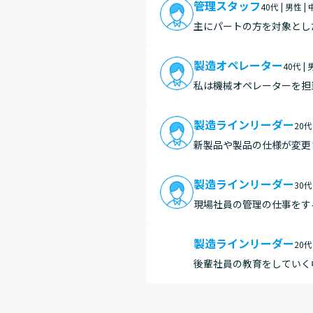
管理スタッフ
40代 | 男性 
主にパートの方を対象とし
場で楽しく働けています。
やって…
製造オペレーター
40代 |
私は機械オペレーターを担
出来た時に「やりがい」を
る事…
製造ラインリーダー
20代
新製品や製品の仕様が変更
られる」などと声をかけて
製造ラインリーダー
30代
現場社員の管理の仕事をす
らえた時に「この仕事をや
出や…
製造ラインリーダー
20代
後輩社員の教育をしていく