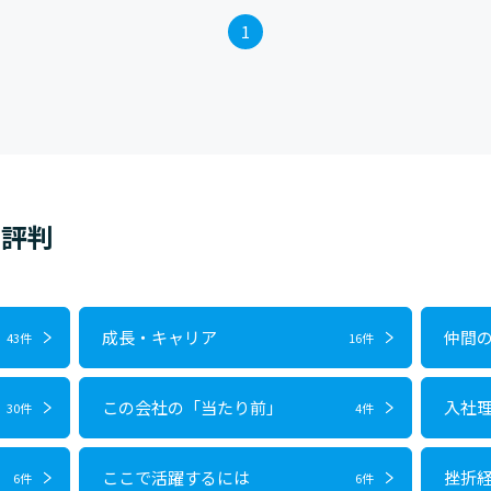
1
・評判
成長・キャリア
仲間
43件
16件
この会社の「当たり前」
入社
30件
4件
ここで活躍するには
挫折
6件
6件