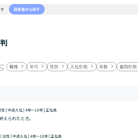
探す
回答者から探す
評判
職種
年代
性別
入社形態
年数
雇用形態
 男性 | 中途入社 | 4年～10年 | 正社員
終えられたとき。
 | 女性 | 中途入社 | 4年～10年 | 正社員