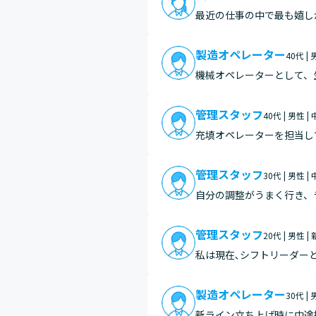
最近の仕事の中で最も嬉し
しやすい状態だったため、
込み、…
製造オペレーター
40代 |
機械オペレーターとして、
きく影響を与えます。 設
繋が…
管理スタッフ
40代 | 男性 
充填オペレーターを担当し
管理スタッフ
30代 | 男性 
自分の調整がうまく行き、
管理スタッフ
20代 | 男性 
私は現在､シフトリーダー
作業の対応方法を教えてそ
製造オペレーター
30代 |
新ライン立ち上げ時に中途