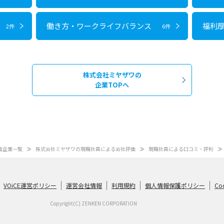
働き方・ワークライフバランス
福利
2件
6件
株式会社ミヤザワの
企業TOPへ
載企業一覧
株式会社ミヤザワの現職社員による会社評価
現職社員による口コミ・評判
VOiCE運営ポリシー
運営会社情報
利用規約
個人情報保護ポリシー
Co
Copyright(C) ZENKEN CORPORATION