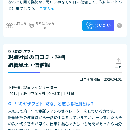
なんでも聞く姿勢や、聞いた事をその日に復習して、次にはほとん
ど出来てしまう。
全文表示
共感した
参考になった
?
会いたい
0
0
株式会社ミヤザワ
現職社員の口コミ・評判
組織風土・価値観
共有
口コミ投稿日：2026.04.01
回答者 : 製造ラインリーダー
20代 | 男性 | 中途入社 | 0～3年 | 正社員
「“ミヤザワビト”だな」と感じる社員とは？
入社して約一年で委託ラインのオペレーターをしている方です。
新規委託の教育時から一緒に仕事をしていますが、一つ覚えたらそ
の次と切り替えが早く、仕事に熱心で少しでも時間があったら自分