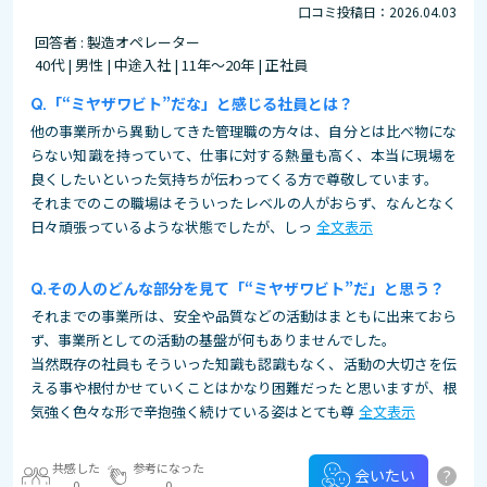
口コミ投稿日：2026.04.03
回答者 : 製造オペレーター
40代 | 男性 | 中途入社 | 11年～20年 | 正社員
「“ミヤザワビト”だな」と感じる社員とは？
他の事業所から異動してきた管理職の方々は、自分とは比べ物にな
らない知識を持っていて、仕事に対する熱量も高く、本当に現場を
良くしたいといった気持ちが伝わってくる方で尊敬しています。
それまでのこの職場はそういったレベルの人がおらず、なんとなく
日々頑張っているような状態でしたが、しっ
全文表示
その人のどんな部分を見て「“ミヤザワビト”だ」と思う？
それまでの事業所は、安全や品質などの活動はまともに出来ておら
ず、事業所としての活動の基盤が何もありませんでした。
当然既存の社員もそういった知識も認識もなく、活動の大切さを伝
える事や根付かせていくことはかなり困難だったと思いますが、根
気強く色々な形で辛抱強く続けている姿はとても尊
全文表示
共感した
参考になった
?
会いたい
0
0