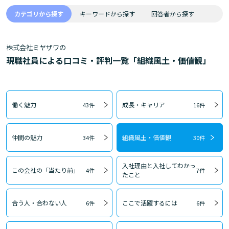
カテゴリから探す
キーワードから探す
回答者から探す
株式会社ミヤザワの
現職社員による口コミ・評判一覧「組織風土・価値観」
働く魅力
成長・キャリア
43件
16件
仲間の魅力
組織風土・価値観
34件
30件
入社理由と入社してわかっ
この会社の「当たり前」
4件
7件
たこと
合う人・合わない人
ここで活躍するには
6件
6件