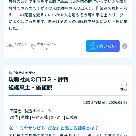
自分の系列で生産をする時に基本は委託前の時にやっていた配置や
機械でやるのですがその人は効率や人の出入り、作業者の負担を考
えてこの配置を変えていいかや人を増やそう等の事を上のリーダー
によく話に行きます。自分はその人の積極性を見習いたいと思いま
した。
共感した
参考になった
?
会いたい
0
0
株式会社ミヤザワ
現職社員の口コミ・評判
組織風土・価値観
共有
口コミ投稿日：2026.03.29
回答者 : 製造オペレーター
30代 | 男性 | 中途入社 | 0～3年 | 正社員
「“ミヤザワビト”だな」と感じる社員とは？
同じ棟の工程責任者であり、自分をオペレーターとして育ててくれ