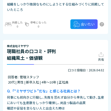
組織をしっかり強固なものにしようとする仕組みづくりに挑戦して
いたところ
共感した
参考になった
?
会いたい
0
0
株式会社ミヤザワ
現職社員の口コミ・評判
組織風土・価値観
共有
口コミ投稿日：2026.04.02
回答者 : 管理スタッフ
20代 | 男性 | 新卒入社 | 4年～10年 | 正社員
「“ミヤザワビト”だな」と感じる社員とは？
何事にも前向きに行動し､失敗を恐れず自分から率先して動き､生産
においても生産数をしっかり確保し､尚且つ製品の品質
確認や妥協を怠らない人と出会えた時は