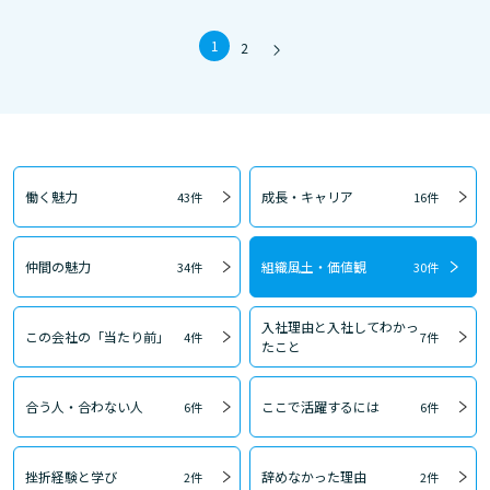
1
2
働く魅力
成長・キャリア
43件
16件
仲間の魅力
組織風土・価値観
34件
30件
入社理由と入社してわかっ
この会社の「当たり前」
4件
7件
たこと
合う人・合わない人
ここで活躍するには
6件
6件
挫折経験と学び
辞めなかった理由
2件
2件