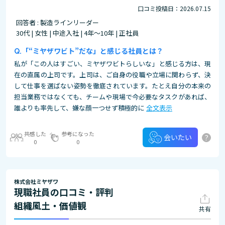
口コミ投稿日：2026.07.15
回答者 : 製造ラインリーダー
30代 | 女性 | 中途入社 | 4年～10年 | 正社員
「“ミヤザワビト”だな」と感じる社員とは？
私が「この人はすごい、ミヤザワビトらしいな」と感じる方は、現
在の直属の上司です。上司は、ご自身の役職や立場に関わらず、決
して仕事を選ばない姿勢を徹底されています。たとえ自分の本来の
担当業務ではなくても、チームや現場で今必要なタスクがあれば、
誰よりも率先して、嫌な顔一つせず積極的に
全文表示
共感した
参考になった
?
会いたい
0
0
株式会社ミヤザワ
現職社員の口コミ・評判
組織風土・価値観
共有