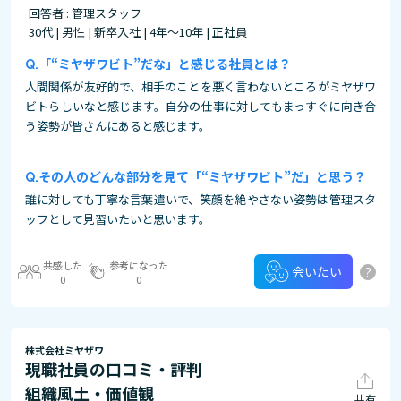
回答者 : 管理スタッフ
30代 | 男性 | 新卒入社 | 4年～10年 | 正社員
「“ミヤザワビト”だな」と感じる社員とは？
人間関係が友好的で、相手のことを悪く言わないところがミヤザワ
ビトらしいなと感じます。自分の仕事に対してもまっすぐに向き合
う姿勢が皆さんにあると感じます。
その人のどんな部分を見て「“ミヤザワビト”だ」と思う？
誰に対しても丁寧な言葉遣いで、笑顔を絶やさない姿勢は管理スタ
ッフとして見習いたいと思います。
共感した
参考になった
?
会いたい
0
0
株式会社ミヤザワ
現職社員の口コミ・評判
組織風土・価値観
共有