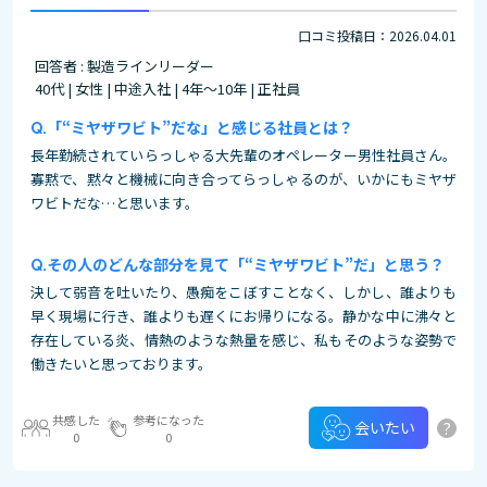
口コミ投稿日：2026.04.01
回答者 : 製造ラインリーダー
40代 | 女性 | 中途入社 | 4年～10年 | 正社員
「“ミヤザワビト”だな」と感じる社員とは？
長年勤続されていらっしゃる大先輩のオペレーター男性社員さん。
寡黙で、黙々と機械に向き合ってらっしゃるのが、いかにもミヤザ
ワビトだな…と思います。
その人のどんな部分を見て「“ミヤザワビト”だ」と思う？
決して弱音を吐いたり、愚痴をこぼすことなく、しかし、誰よりも
早く現場に行き、誰よりも遅くにお帰りになる。静かな中に沸々と
存在している炎、情熱のような熱量を感じ、私もそのような姿勢で
働きたいと思っております。
共感した
参考になった
?
会いたい
0
0