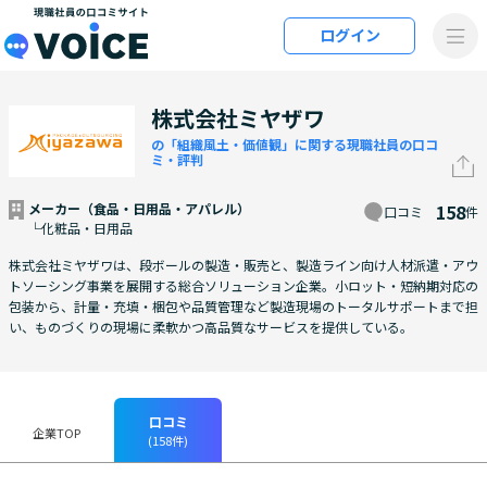
メインコンテンツにスキップ
ログイン
VOiCE 現職社員の口コミサイト
株式会社ミヤザワ
の「組織風土・価値観」に関する現職社員の口コ
ミ・評判
メーカー（食品・日用品・アパレル）
158
口コミ
件
└化粧品・日用品
株式会社ミヤザワは、段ボールの製造・販売と、製造ライン向け人材派遣・アウ
トソーシング事業を展開する総合ソリューション企業。小ロット・短納期対応の
包装から、計量・充填・梱包や品質管理など製造現場のトータルサポートまで担
い、ものづくりの現場に柔軟かつ高品質なサービスを提供している。
口コミ
企業TOP
(158件)