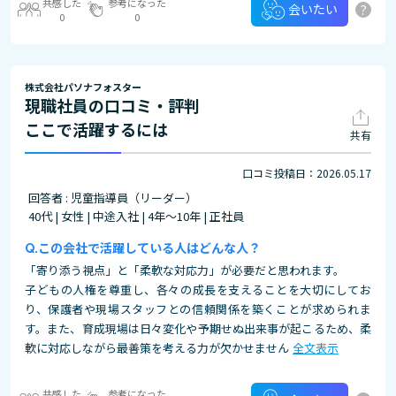
共感した
参考になった
?
会いたい
0
0
株式会社パソナフォスター
現職社員の口コミ・評判
ここで活躍するには
共有
口コミ投稿日：2026.05.17
回答者 : 児童指導員（リーダー）
40代 | 女性 | 中途入社 | 4年～10年 | 正社員
この会社で活躍している人はどんな人？
「寄り添う視点」と「柔軟な対応力」が必要だと思われます。
子どもの人権を尊重し、各々の成長を支えることを大切にしてお
り、保護者や現場スタッフとの信頼関係を築くことが求められま
す。また、育成現場は日々変化や予期せぬ出来事が起こるため、柔
軟に対応しながら最善策を考える力が欠かせません
全文表示
共感した
参考になった