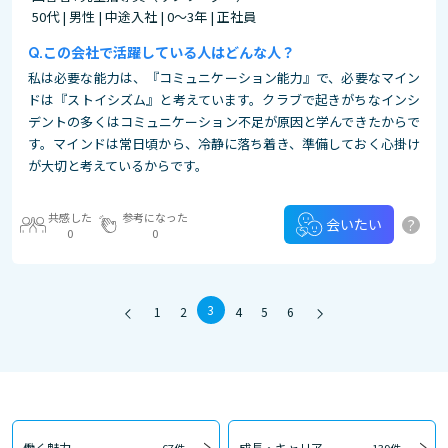
50代 | 男性 | 中途入社 | 0～3年 | 正社員
この会社で活躍している人はどんな人？
私は必要な能力は、『コミュニケーション能力』で、必要なマイン
ドは『ストイシズム』と考えています。クラブで起きがちなインシ
デントの多くはコミュニケーション不足が原因と学んできたからで
す。マインドは常日頃から、冷静に落ち着き、準備しておく心掛け
が大切と考えているからです。
共感した
参考になった
?
会いたい
0
0
3
1
2
4
5
6
働く魅力
成長・キャリア