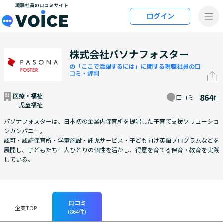
メインコンテンツにスキップ
ログイン
VOiCE 現職社員の口コミサイト
株式会社パソナフォスター
の「ここで活躍するには」に関する現職社員の口
コミ・評判
医療・福祉
864
口コミ
件
└児童福祉
パソナフォスターは、日本初の企業内保育所を提唱した子育て支援ソリューショ
ンカンパニー。
認可・認証保育所・学童施設・託児サービス・子ども向け英語プログラムなどを
展開し、子どもたち一人ひとりの個性を活かし、得意を育てる保育・教育を実践
している。
口コミ
企業TOP
(864件)