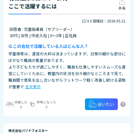
ここで活躍するには
共有
口コミ投稿日：2026.05.21
回答者 : 児童指導員（サブリーダー）
20代 | 女性 | 中途入社 | 0～3年 | 正社員
この会社で活躍している人はどんな人？
学童保育は、運営の大枠は決まっていますが、日常の細かな部分に
はかなり職員の裁量があります。
より子どもたちが過ごしやすく、職員も仕事しやすいスムーズな運
営にしていくために、教室内の状況を日々細かなところまで見て、
職員間で意見を出し合いながらフットワーク軽く改善し続ける姿勢
が重要で
全文表示
共感した
参考になった
?
会いたい
0
0
株式会社パソナフォスター