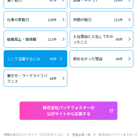
67件
139件
仕事の原動力
仲間の魅力
138件
122件
入社理由と入社してわか
組織風土・価値観
121件
90件
ったこと
ここで活躍するには
辞めなかった理由
99件
44件
働き方・ワークライフバ
44件
ランス
株式会社パソナフォスターの
公式サイトから応募する
現職社員の口コミサイト「VOiCE(ボイス)」
掲載企業一覧
株式会社パソナフォスター