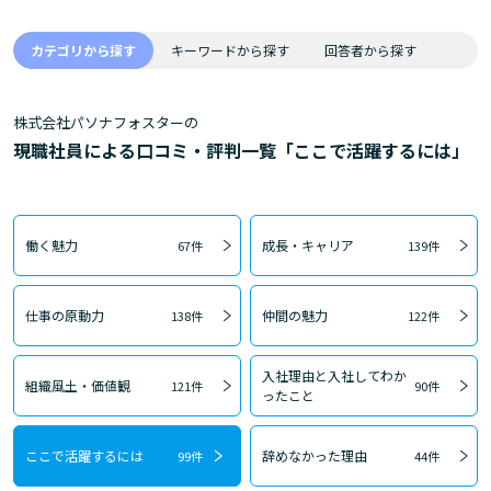
カテゴリから探す
キーワードから探す
回答者から探す
株式会社パソナフォスターの
現職社員による口コミ・評判一覧「ここで活躍するには」
働く魅力
成長・キャリア
67件
139件
仕事の原動力
仲間の魅力
138件
122件
入社理由と入社してわか
組織風土・価値観
121件
90件
ったこと
ここで活躍するには
辞めなかった理由
99件
44件