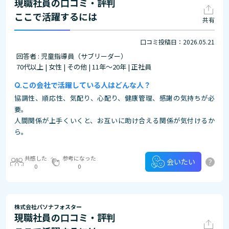
現職社員の口コミ・評判
ここで活躍するには
共有
口コミ投稿日：2026.05.21
回答者 : 児童指導員（サブリーダー）
70代以上 | 女性 | その他 | 11年～20年 | 正社員
この会社で活躍している人はどんな人？
協調性、順応性、気配り、心配り、健康管理、感謝の気持ちが必
要。
人間関係が上手くいくと、お互いに助け合える関係が気付けるか
ら。
共感した
参考になった
?
会いたい
0
0
株式会社パソナフォスター
現職社員の口コミ・評判