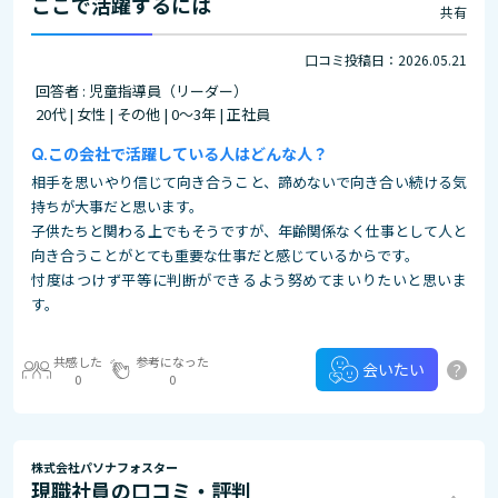
ここで活躍するには
共有
口コミ投稿日：2026.05.21
回答者 : 児童指導員（リーダー）
20代 | 女性 | その他 | 0～3年 | 正社員
この会社で活躍している人はどんな人？
相手を思いやり信じて向き合うこと、諦めないで向き合い続ける気
持ちが大事だと思います。
子供たちと関わる上でもそうですが、年齢関係なく仕事として人と
向き合うことがとても重要な仕事だと感じているからです。
忖度はつけず平等に判断ができるよう努めてまいりたいと思いま
す。
共感した
参考になった
?
会いたい
0
0
株式会社パソナフォスター
現職社員の口コミ・評判