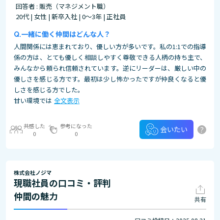
回答者 : 販売（マネジメント職）
20代 | 女性 | 新卒入社 | 0～3年 | 正社員
一緒に働く仲間はどんな人？
人間関係には恵まれており、優しい方が多いです。私の1:1での指導
係の方は、とても優しく相談しやすく尊敬できる人柄の持ち主で、
みんなから頼られ信頼されています。逆にリーダーは、厳しい中の
優しさを感じる方です。最初は少し怖かったですが仲良くなると優
しさを感じる方でした。
甘い環境では
全文表示
共感した
参考になった
?
会いたい
0
0
株式会社ノジマ
現職社員の口コミ・評判
仲間の魅力
共有