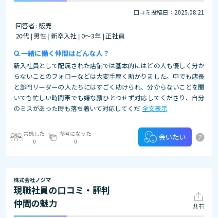
口コミ投稿日：2025.08.21
回答者 : 販売
20代 | 男性 | 新卒入社 | 0～3年 | 正社員
一緒に働く仲間はどんな人？
新入社員として配属された店舗では基本的にはどの人も優しく分か
らないことのフォローなどは大変手厚く助かりました。中でも店長
と部門リーダーの人たちにはすごく助けられ、分からないことを聞
いても忙しい時間帯でも嫌な顔ひとつせず対応してくださり、自分
のミスがあった時も落ち着いて対応してくだ
全文表示
共感した
参考になった
?
会いたい
0
0
株式会社ノジマ
現職社員の口コミ・評判
仲間の魅力
共有