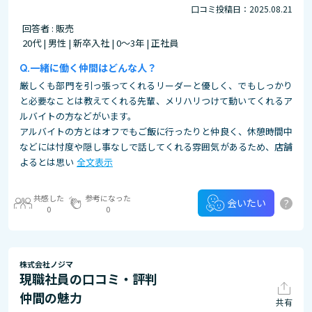
口コミ投稿日：2025.08.21
回答者 : 販売
20代 | 男性 | 新卒入社 | 0～3年 | 正社員
一緒に働く仲間はどんな人？
厳しくも部門を引っ張ってくれるリーダーと優しく、でもしっかり
と必要なことは教えてくれる先輩、メリハリつけて動いてくれるア
ルバイトの方などがいます。
アルバイトの方とはオフでもご飯に行ったりと仲良く、休憩時間中
などには忖度や隠し事なしで話してくれる雰囲気があるため、店舗
よるとは思い
全文表示
共感した
参考になった
?
会いたい
0
0
株式会社ノジマ
現職社員の口コミ・評判
仲間の魅力
共有