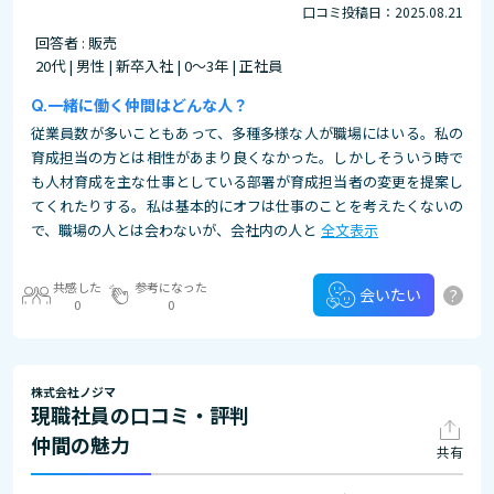
口コミ投稿日：2025.08.21
回答者 : 販売
20代 | 男性 | 新卒入社 | 0～3年 | 正社員
一緒に働く仲間はどんな人？
従業員数が多いこともあって、多種多様な人が職場にはいる。私の
育成担当の方とは相性があまり良くなかった。しかしそういう時で
も人材育成を主な仕事としている部署が育成担当者の変更を提案し
てくれたりする。私は基本的にオフは仕事のことを考えたくないの
で、職場の人とは会わないが、会社内の人と
全文表示
共感した
参考になった
?
会いたい
0
0
株式会社ノジマ
現職社員の口コミ・評判
仲間の魅力
共有