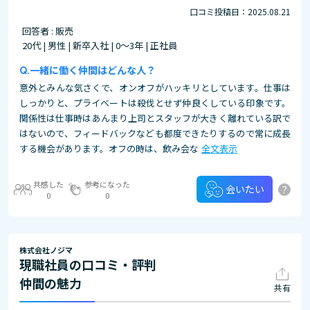
口コミ投稿日：2025.08.21
回答者 : 販売
20代 | 男性 | 新卒入社 | 0～3年 | 正社員
一緒に働く仲間はどんな人？
意外とみんな気さくで、オンオフがハッキリとしています。仕事は
しっかりと、プライベートは殺伐とせず仲良くしている印象です。
関係性は仕事時はあんまり上司とスタッフが大きく離れている訳で
はないので、フィードバックなども都度できたりするので常に成長
する機会があります。オフの時は、飲み会な
全文表示
共感した
参考になった
?
会いたい
0
0
株式会社ノジマ
現職社員の口コミ・評判
仲間の魅力
共有