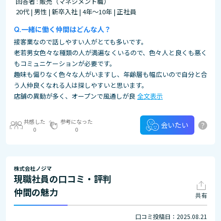
回答者 : 販売（マネジメント職）
20代 | 男性 | 新卒入社 | 4年～10年 | 正社員
一緒に働く仲間はどんな人？
接客業なので話しやすい人がとても多いです。
老若男女色々な種類の人が満遍なくいるので、色々人と良くも悪く
もコミュニケーションが必要です。
趣味も偏りなく色々な人がいますし、年齢層も幅広いので自分と合
う人仲良くなれる人は探しやすいと思います。
店舗の異動が多く、オープンで風通しが良
全文表示
共感した
参考になった
?
会いたい
0
0
株式会社ノジマ
現職社員の口コミ・評判
仲間の魅力
共有
口コミ投稿日：2025.08.21