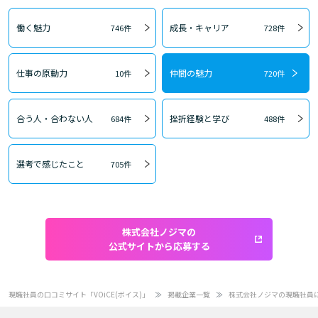
働く魅力
成長・キャリア
746件
728件
仕事の原動力
仲間の魅力
10件
720件
合う人・合わない人
挫折経験と学び
684件
488件
選考で感じたこと
705件
株式会社ノジマの
公式サイトから応募する
現職社員の口コミサイト「VOiCE(ボイス)」
掲載企業一覧
株式会社ノジマの現職社員