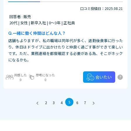
口コミ投稿日：2025.08.21
回答者 : 販売
20代 | 女性 | 新卒入社 | 0～3年 | 正社員
一緒に働く仲間はどんな人？
店舗もよりますが、私の職場は同年代が多く、退勤後食事に行った
り、休日はドライブに出かけたりと仲良く過ごす事ができて楽しい
です。ただ、業務連絡を都度確認する必要がある為、そこがネック
になるかも。
共感した
参考になった
?
会いたい
0
0
5
2
3
4
6
7