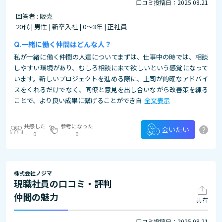
口コミ投稿日：2025.08.21
回答者 : 販売
20代 | 男性 | 新卒入社 | 0～3年 | 正社員
一緒に働く仲間はどんな人？
私が一緒に働く仲間の人達についてまずは、仕事中の時では、相談
しやすい環境があり、むしろ相談に来て欲しいという感覚になって
います。新しいプロジェクトを進める際に、上司が的確なアドバイ
スをくれるだけでなく、同僚と意見を出し合いながら改善策を練る
ことで、より良い成果に繋げることができ自
全文表示
共感した
参考になった
?
会いたい
0
0
株式会社ノジマ
現職社員の口コミ・評判
仲間の魅力
共有
口コミ投稿日：2025.08.21