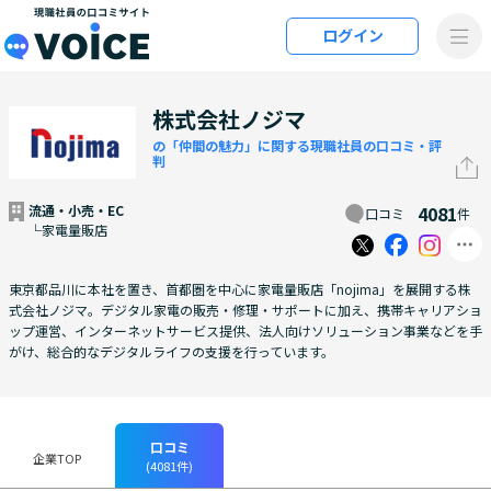
メインコンテンツにスキップ
ログイン
VOiCE 現職社員の口コミサイト
株式会社ノジマ
の「仲間の魅力」に関する現職社員の口コミ・評
判
流通・小売・EC
4081
口コミ
件
└家電量販店
東京都品川に本社を置き、首都圏を中心に家電量販店「nojima」を展開する株
式会社ノジマ。デジタル家電の販売・修理・サポートに加え、携帯キャリアショ
ップ運営、インターネットサービス提供、法人向けソリューション事業などを手
がけ、総合的なデジタルライフの支援を行っています。
口コミ
企業TOP
(4081件)