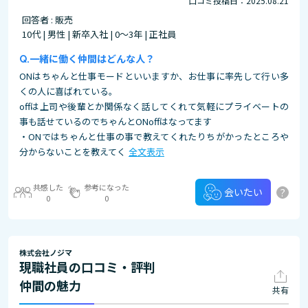
口コミ投稿日：2025.08.21
回答者 : 販売
10代 | 男性 | 新卒入社 | 0～3年 | 正社員
一緒に働く仲間はどんな人？
ONはちゃんと仕事モードといいますか、お仕事に率先して行い多
くの人に喜ばれている。
offは上司や後輩とか関係なく話してくれて気軽にプライベートの
事も話せているのでちゃんとONoffはなってます
・ONではちゃんと仕事の事で教えてくれたりちがかったところや
分からないことを教えてく
全文表示
共感した
参考になった
?
会いたい
0
0
株式会社ノジマ
現職社員の口コミ・評判
仲間の魅力
共有