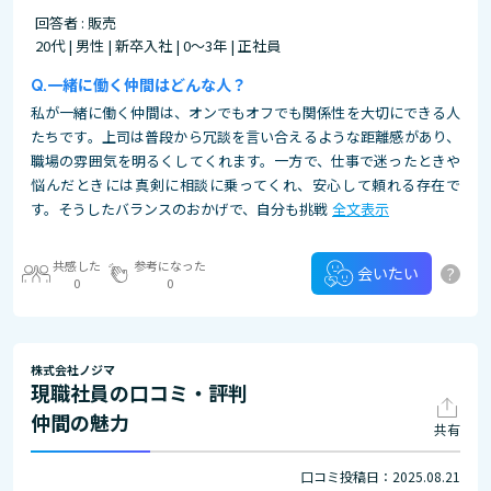
回答者 : 販売
20代 | 男性 | 新卒入社 | 0～3年 | 正社員
一緒に働く仲間はどんな人？
私が一緒に働く仲間は、オンでもオフでも関係性を大切にできる人
たちです。上司は普段から冗談を言い合えるような距離感があり、
職場の雰囲気を明るくしてくれます。一方で、仕事で迷ったときや
悩んだときには真剣に相談に乗ってくれ、安心して頼れる存在で
す。そうしたバランスのおかげで、自分も挑戦
全文表示
共感した
参考になった
?
会いたい
0
0
株式会社ノジマ
現職社員の口コミ・評判
仲間の魅力
共有
口コミ投稿日：2025.08.21