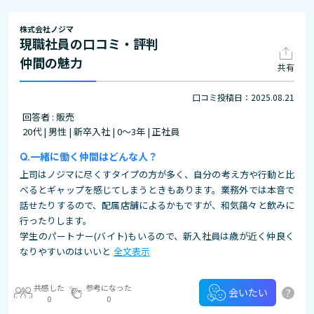
株式会社ノジマ
現職社員の口コミ・評判
仲間の魅力
共有
口コミ投稿日：2025.08.21
回答者 : 販売
20代 | 男性 | 新卒入社 | 0～3年 | 正社員
一緒に働く仲間はどんな人？
上司はノジマに尽くすタイプの方が多く、自分の考え方や行動と比
べるとギャップを感じてしまうときもあります。業務外では本音で
話せたりするので、配属店舗によるかもですが、和気藹々と飲みに
行ったりします。
学生のパートナー(バイト)もいるので、新入社員は歳が近く仲良く
なりやすいのはいいと
全文表示
共感した
参考になった
?
会いたい
0
0