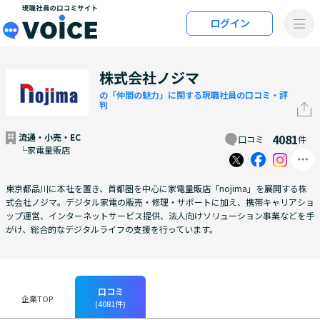
メインコンテンツにスキップ
ログイン
VOiCE 現職社員の口コミサイト
株式会社ノジマ
の「仲間の魅力」に関する現職社員の口コミ・評
判
流通・小売・EC
4081
口コミ
件
└家電量販店
東京都品川に本社を置き、首都圏を中心に家電量販店「nojima」を展開する株
式会社ノジマ。デジタル家電の販売・修理・サポートに加え、携帯キャリアショ
ップ運営、インターネットサービス提供、法人向けソリューション事業などを手
がけ、総合的なデジタルライフの支援を行っています。
口コミ
企業TOP
(4081件)