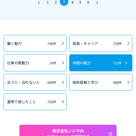
3
1
2
4
5
6
働く魅力
成長・キャリア
746件
728件
仕事の原動力
仲間の魅力
10件
720件
合う人・合わない人
挫折経験と学び
684件
488件
選考で感じたこと
705件
株式会社ノジマの