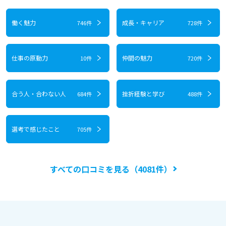
働く魅力
成長・キャリア
746件
728件
仕事の原動力
仲間の魅力
10件
720件
合う人・合わない人
挫折経験と学び
684件
488件
選考で感じたこと
705件
すべての口コミを見る（4081件）