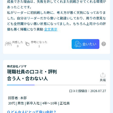
成長できた理由は、失敗を許してくれまた挑戦させてくれる環境が
あったことです。
私がリーダーに初挑戦した時に、考え方が悪く天狗になっておりま
した。自分はリーダーだから偉いと勘違いしており、周りの意見な
ども全然聞かない悪い状態になってました。もちろん上司からの評
価も悪く降職になり異動
全文表示
共感した
参考になった
?
会いたい
0
1
株式会社ノジマ
現職社員の口コミ・評判
合う人・合わない人
共有
口コミ投稿日：2026.07.27
回答者 : 本部
20代 | 男性 | 新卒入社 | 4年～10年 | 正社員
どんな人にとって良い会社？