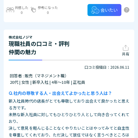
共感した
参考になった
?
会いたい
0
0
株式会社ノジマ
現職社員の口コミ・評判
仲間の魅力
共有
口コミ投稿日：2026.06.11
回答者 : 販売（マネジメント職）
20代 | 女性 | 新卒入社 | 4年～10年 | 正社員
社内の尊敬する人・出会えてよかったと思う人は？
新入社員時代の店長がとても尊敬しており出会えて良かったと思え
る方です。
未熟な新入社員に対してもひとりひとり人として向き合ってくれて
おり、
決して意見を軽んじることなくやりたいことはやってみてと自主性
を尊重してくれており、ただ決して放任ではなく言うべきところは