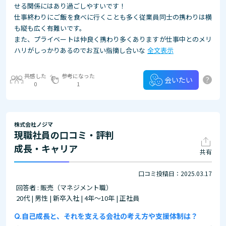
せる関係にはあり過ごしやすいです！
仕事終わりにご飯を食べに行くことも多く従業員同士の携わりは横
も縦も広く有難いです。
また、プライベートは仲良く携わり多くありますが仕事中とのメリ
ハリがしっかりあるのでお互い指摘し合いな
全文表示
共感した
参考になった
?
会いたい
0
1
株式会社ノジマ
現職社員の口コミ・評判
成長・キャリア
共有
口コミ投稿日：2025.03.17
回答者 : 販売（マネジメント職）
20代 | 男性 | 新卒入社 | 4年～10年 | 正社員
自己成長と、それを支える会社の考え方や支援体制は？