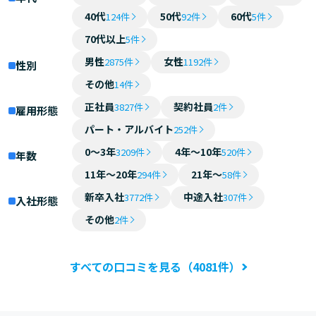
40代
50代
60代
124件
92件
5件
70代以上
5件
男性
女性
2875件
1192件
性別
その他
14件
正社員
契約社員
3827件
2件
雇用形態
パート・アルバイト
252件
0～3年
4年～10年
3209件
520件
年数
11年～20年
21年～
294件
58件
新卒入社
中途入社
3772件
307件
入社形態
その他
2件
すべての口コミを見る（4081件）