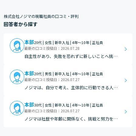
株式会社ノジマの現職社員の口コミ・評判
回答者から探す
本部
20代 | 女性 | 新卒入社 | 4年～10年 | 正社員
最新の口コミ投稿日：2026.07.28
自主性があり、失敗を恐れずに新しいことへ挑戦
できる人にとって、非常に働き甲斐のある会社で
す。また、ごまかしや不誠実なことが嫌いで、真
本部
20代 | 男性 | 新卒入社 | 4年～10年 | 正社員
っすぐに仕事に向き合いたい方にも向いていま
最新の口コミ投稿日：2026.07.27
す。 型にはまらない柔軟な発想やアイデアを尊重
ノジマは、自分で考え、主体的に行動できる人に
してくれる文化があ…
向いている会社だと思います。ノジマには「失敗
をすすめる」という考え方が根付いており、新し
本部
30代 | 女性 | 新卒入社 | 4年～10年 | 正社員
いことにも積極的にチャレンジできる環境があり
最新の口コミ投稿日：2026.07.27
ます。たとえ失敗しても責められるのではなく、
ノジマは社歴や年齢に関係なく、挑戦と努力をす
その経験を次にどう…
る人を応援する会社です。だからこそ、失敗を恐
れずに新しいことに挑戦して努力ができる人は、