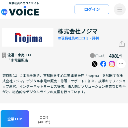
メインコンテンツにスキップ
ログイン
VOiCE 現職社員の口コミサイト
株式会社ノジマ
の現職社員の口コミ・評判
流通・小売・EC
4081
口コミ
件
└家電量販店
東京都品川に本社を置き、首都圏を中心に家電量販店「nojima」を展開する株
式会社ノジマ。デジタル家電の販売・修理・サポートに加え、携帯キャリアショ
ップ運営、インターネットサービス提供、法人向けソリューション事業などを手
がけ、総合的なデジタルライフの支援を行っています。
口コミ
企業TOP
(4081件)