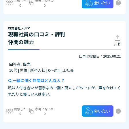
共感した
参考になった
?
会いたい
0
0
株式会社ノジマ
現職社員の口コミ・評判
仲間の魅力
共有
口コミ投稿日：2025.08.21
回答者 : 販売
20代 | 男性 | 新卒入社 | 0～3年 | 正社員
一緒に働く仲間はどんな人？
私は人付き合いが苦手なので割と孤立しがちですが、声をかけてく
れたりと優しい人は多い。
共感した
参考になった
?
会いたい
0
0