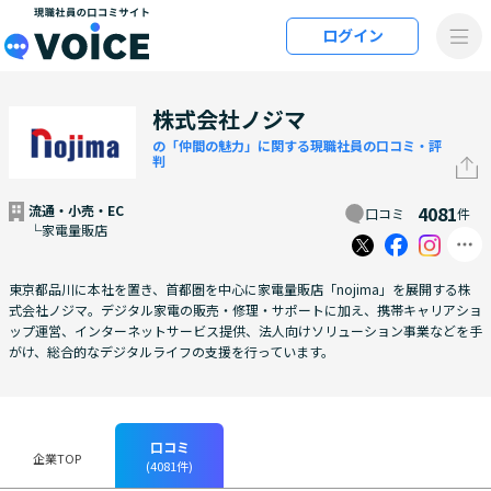
メインコンテンツにスキップ
ログイン
VOiCE 現職社員の口コミサイト
株式会社ノジマ
の「仲間の魅力」に関する現職社員の口コミ・評
判
流通・小売・EC
4081
口コミ
件
└家電量販店
東京都品川に本社を置き、首都圏を中心に家電量販店「nojima」を展開する株
式会社ノジマ。デジタル家電の販売・修理・サポートに加え、携帯キャリアショ
ップ運営、インターネットサービス提供、法人向けソリューション事業などを手
がけ、総合的なデジタルライフの支援を行っています。
口コミ
企業TOP
(4081件)