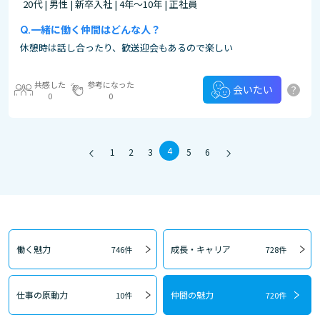
20代 | 男性 | 新卒入社 | 4年～10年 | 正社員
一緒に働く仲間はどんな人？
休憩時は話し合ったり、歓送迎会もあるので楽しい
共感した
参考になった
?
会いたい
0
0
4
1
2
3
5
6
働く魅力
成長・キャリア
746件
728件
仕事の原動力
仲間の魅力
10件
720件