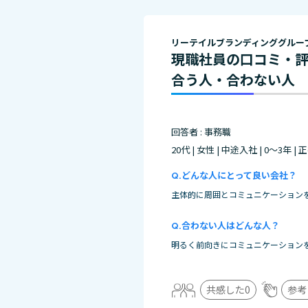
リーテイルブランディンググルー
現職社員の口コミ・
合う人・合わない人
回答者 : 事務職
20代 | 女性 | 中途入社 | 0～3年 |
どんな人にとって良い会社？
主体的に周囲とコミュニケーション
合わない人はどんな人？
明るく前向きにコミュニケーション
共感した
0
参考