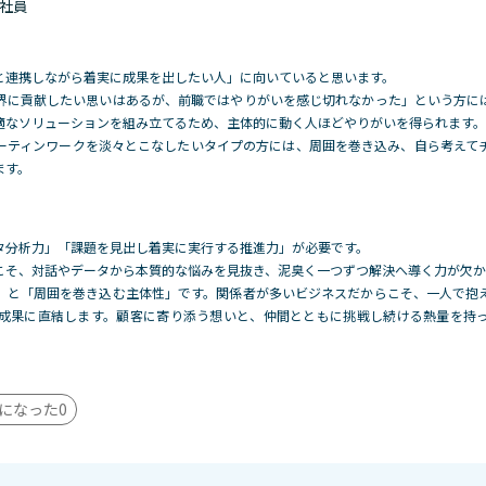
 正社員
と連携しながら着実に成果を出したい人」に向いていると思います。
界に貢献したい思いはあるが、前職ではやりがいを感じ切れなかった」という方に
適なソリュー
ションを組み立てるため、主体的に動く人ほどやりがいを得られます。
ーティンワークを淡々とこなしたいタイプの方には、周囲を巻き込み、自ら考えて
ます。
タ分析力」「課題を見出し着実に実行する推進力」が必要です。
こそ、対話やデータから本質的な悩みを見抜き、泥臭く一つずつ解決へ導く力が欠
」と「周囲を巻き込む主体性」です。関
係者が多いビジネスだからこそ、一人で抱
成果に直結します。顧客に寄り添う想いと、仲間とともに挑戦し続ける熱量を持
になった
0