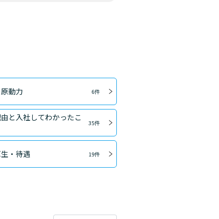
の原動力
6件
理由と入社してわかったこ
35件
厚生・待遇
19件