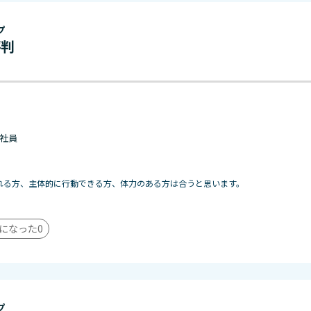
プ
評判
 正社員
れる方、主体的に行動できる方、体力のある方は合うと思います。
になった
0
プ