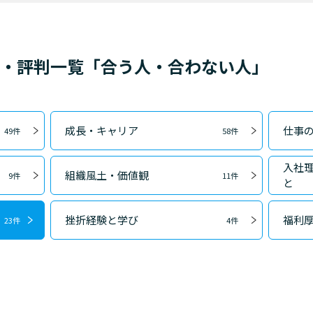
ミ・評判一覧「合う人・合わない人」
成長・キャリア
仕事
49件
58件
入社
組織風土・価値観
9件
11件
と
挫折経験と学び
福利
23件
4件