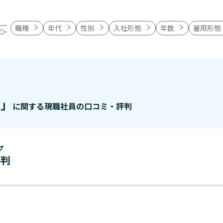
職種
年代
性別
入社形態
年数
雇用形態
人」
に関する現職社員の口コミ・評判
プ
評判