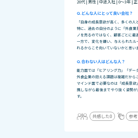
20代 | 男性 | 中途入社 | 0～3年 |
どんな人にとって良い会社？
「自身の成長意欲が高く、多くの人
特に、過去の自分のように「外食業
ノを売るのではなく、顧客ごとに最
一方で、変化を嫌い、与えられたル
れるからこそ向いていないかと思い
合わない人はどんな人？
能力面では「ヒアリング力」「デー
外食企業の抱える課題は複雑だから
マインド面で必要なのは「成長意欲
携しながら最後までやり抜く姿勢が
す。
共感した
0
参考