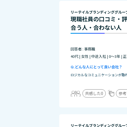
リーテイルブランディンググルー
現職社員の口コミ・
合う人・合わない人
回答者 : 事務職
40代 | 女性 | 中途入社 | 0～3年 |
どんな人にとって良い会社？
ロジカルなコミュニケーションが取
共感した
0
参考
リーテイルブランディンググルー