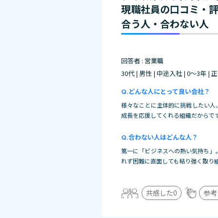
現職社員の口コミ・
合う人・合わない人
回答者 : 営業職
30代 | 男性 | 中途入社 | 0～3年 |
どんな人にとって良い会社？
様々なことに主体的に挑戦したい人
成長を応援してくれる組織だからで
合わない人はどんな人？
第一に「ビジネスへの熱い気持ち」
れず困難に直面しても粘り強く取り
共感した
0
参考