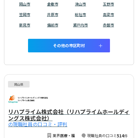
岡山市
倉敷市
津山市
玉野市
笠岡市
井原市
総社市
高梁市
新見市
備前市
瀬戸内市
赤磐市
その他の市区町村
岡山県
リハプライム株式会社（リハプライムホールディ
ングス株式会社）
の現職社員の口コミ・評判
514
業界
医療・福
現職社員の口コミ
件