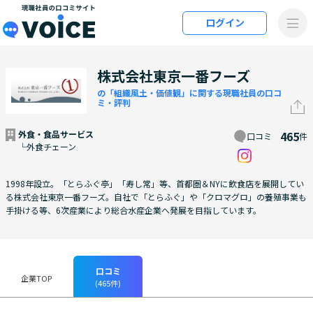
メインコンテンツにスキップ
ログイン
VOiCE 現職社員の口コミサイト
株式会社東京一番フーズ
の「組織風土・価値観」に関する現職社員の口コ
ミ・評判
外食・食品サービス
465
口コミ
件
└外食チェーン
1998年設立。「とらふぐ亭」「寿し常」等、首都圏＆NYに飲食店を展開してい
る株式会社東京一番フーズ。自社で「とらふぐ」や「クロマグロ」の養殖事業も
手掛ける等、6次産業により総合水産企業へ発展を目指しています。
口コミ
企業TOP
(465件)