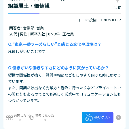
組織風土・価値観
共有
口コミ投稿日：2025.03.12
回答者 : 営業部_営業
20代 | 男性 | 新卒入社 | 0～3年 | 正社員
“東京一番フーズらしい”と感じる文化や環境は？
風通しがいいことです
働きがいや働きやすさにどのように繋がっているか？
縦横の関係性が強く、質問や相談などもしやすく困った時に助かっ
ています。
また、同期だけ出なく先輩方と呑みに行ったりなどプライベートで
の関わりもあるのでとても楽しく営業中のコミュニケーションにも
つながっています。
共感した
参考になった
?
会いたい
0
0