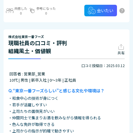
共感した
参考になった
?
会いたい
0
0
株式会社東京一番フーズ
現職社員の口コミ・評判
組織風土・価値観
共有
口コミ投稿日：2025.03.12
回答者 : 営業部_営業
10代 | 男性 | 新卒入社 | 0～3年 | 正社員
“東京一番フーズらしい”と感じる文化や環境は？
・和食中心の技術が身につく
・若手が活躍しやすい
・上司たちの面倒見がいい
・仲間同士で集まりお酒を飲みながら情報を得られる
・色んな免許が取得できる
・上司からの指示が的確で動きやすい