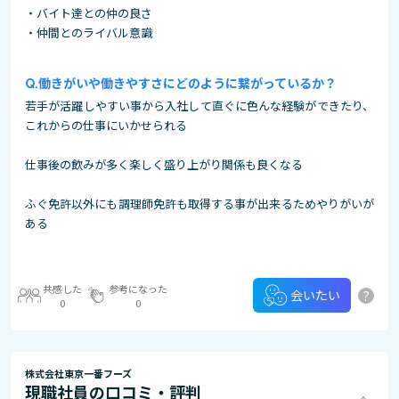
・バイト達との仲の良さ
・仲間とのライバル意識
働きがいや働きやすさにどのように繋がっているか？
若手が活躍しやすい事から入社して直ぐに色んな経験ができたり、
これからの仕事にいかせられる
仕事後の飲みが多く楽しく盛り上がり関係も良くなる
ふぐ免許以外にも調理師免許も取得する事が出来るためやりがいが
ある
共感した
参考になった
?
会いたい
0
0
株式会社東京一番フーズ
現職社員の口コミ・評判