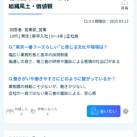
組織風土・価値観
共有
口コミ投稿日：2025.03.12
回答者 : 営業部_営業
10代 | 男性 | 新卒入社 | 0～3年 | 正社員
“東京一番フーズらしい”と感じる文化や環境は？
幅広い業務形態と高卒の採用制度
風通しの良さ、第三者の研修や面談による感情の吐出口がある
働きがいや働きやすさにどのように繋がっているか？
業態間の移動こそ少ないが、飽きが少ない。
会社の一員ではない第三者の面談による、安心感
共感した
参考になった
?
会いたい
0
0