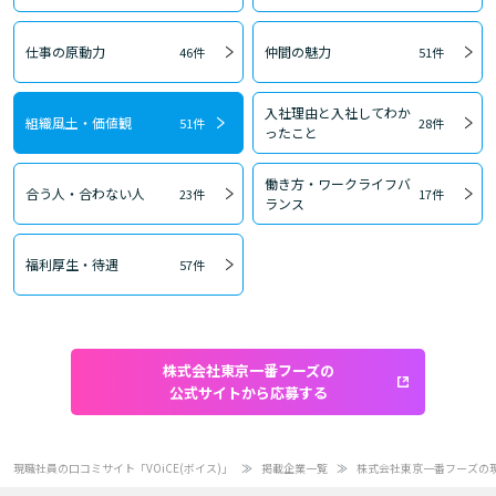
仕事の原動力
仲間の魅力
46件
51件
入社理由と入社してわか
組織風土・価値観
51件
28件
ったこと
働き方・ワークライフバ
合う人・合わない人
23件
17件
ランス
福利厚生・待遇
57件
株式会社東京一番フーズの
公式サイトから応募する
現職社員の口コミサイト「VOiCE(ボイス)」
掲載企業一覧
株式会社東京一番フーズの