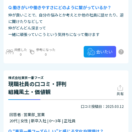
働きがいや働きやすさにどのように繋がっているか？
仲が良いことで、自分の悩みとか考えとか他の社員に話せたり、逆
に聞けたりなどして
仲がどんどん深まって
一緒に頑張っていこうという気持ちになって働けます
共感した
参考になった
?
会いたい
0
0
株式会社東京一番フーズ
現職社員の口コミ・評判
組織風土・価値観
共有
口コミ投稿日：2025.03.12
回答者 : 営業部_営業
20代 | 女性 | 新卒入社 | 0～3年 | 正社員
“東京一番フーズらしい”と感じる文化や環境は？