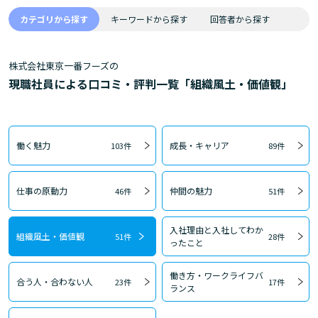
カテゴリから探す
キーワードから探す
回答者から探す
株式会社東京一番フーズの
現職社員による口コミ・評判一覧「組織風土・価値観」
働く魅力
成長・キャリア
103件
89件
仕事の原動力
仲間の魅力
46件
51件
入社理由と入社してわか
組織風土・価値観
51件
28件
ったこと
働き方・ワークライフバ
合う人・合わない人
23件
17件
ランス