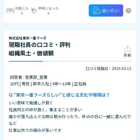
共感した
参考になった
?
会いたい
0
0
株式会社東京一番フーズ
現職社員の口コミ・評判
組織風土・価値観
共有
口コミ投稿日：2025.03.12
回答者 : 営業部_営業
20代 | 男性 | 新卒入社 | 4年～10年 | 正社員
“東京一番フーズらしい”と感じる文化や環境は？
いい意味で風通しが良く
社員同士の仲が良く、集まることが多い
誰かが落ち込んでる時は飲み行ったり、休みの日に一緒に遊んだり
など
仕事以外での絡みが多いです