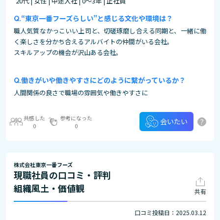
20代 | 女性 | 中途入社 | 0～3年 | 正社員
“東京一番フーズらしい”と感じる文化や環境は？
職人気質なかっこいい上司と、切磋琢磨し合える同期と、一緒に働
く楽しさを分かち合えるアルバイトの仲間がいる会社。
スキルアップの機会が沢山ある会社。
働きがいや働きやすさにどのように繋がっているか？
人間関係の良さで職場の雰囲気や働きやすさに
共感した
参考になった
?
会いたい
0
0
株式会社東京一番フーズ
現職社員の口コミ・評判
組織風土・価値観
共有
口コミ投稿日：2025.03.12