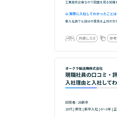
工業高校出身なので図面を見る知識
実際に入社してわかったことは
新入社員でも自分の意見を上司の方
共感した
0
参考
オークラ輸送機株式会社
現職社員の口コミ・
入社理由と入社して
回答者 : 26新卒
20代 | 男性 | 新卒入社 | 0～3年 |