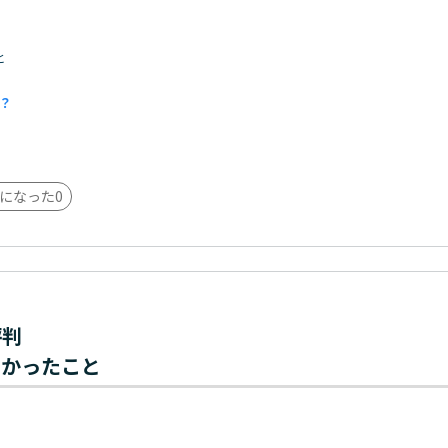
と
？
になった
0
評判
わかったこと