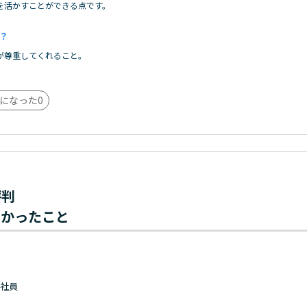
を活かすことができる点です。
？
が尊重してくれること。
になった
0
評判
わかったこと
 正社員