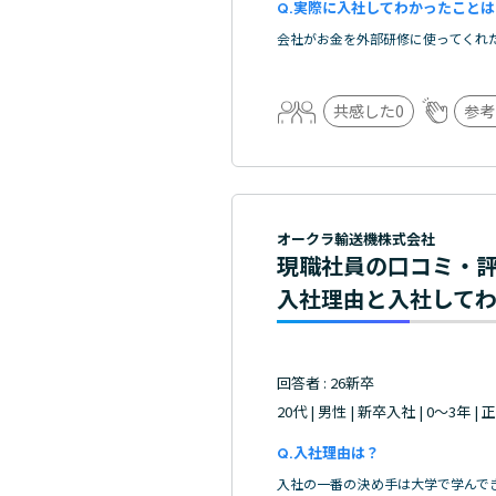
実際に入社してわかったことは
会社がお金を外部研修に使ってくれ
共感した
0
参考
オークラ輸送機株式会社
現職社員の口コミ・
入社理由と入社して
回答者 : 26新卒
20代 | 男性 | 新卒入社 | 0～3年 |
入社理由は？
入社の一番の決め手は大学で学んで