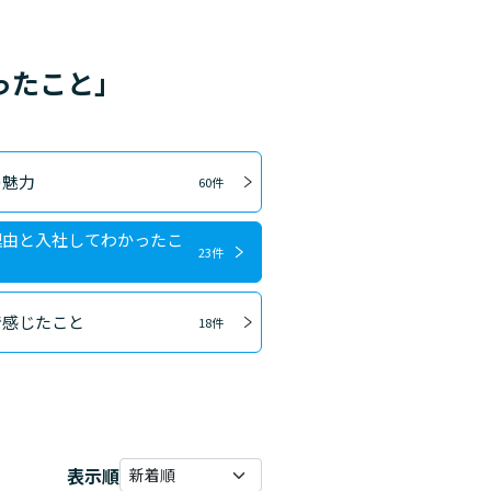
ったこと」
の魅力
60件
理由と入社してわかったこ
23件
で感じたこと
18件
表示順