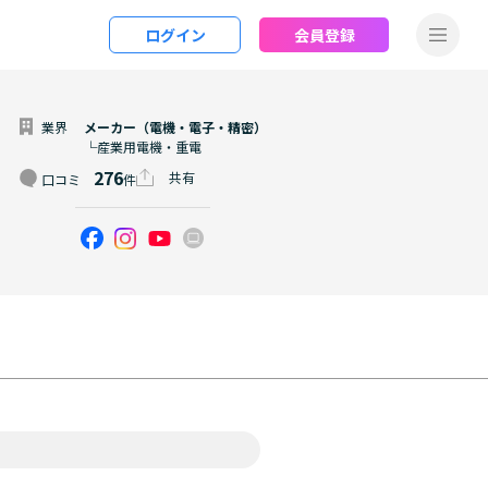
ログイン
会員登録
業界
メーカー（電機・電子・精密）
└産業用電機・重電
276
共有
口コミ
件