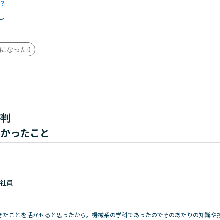
？
た。
になった
0
評判
わかったこと
 正社員
きたことを活かせると思ったから。機械系の学科であったのでそのあたりの知識や