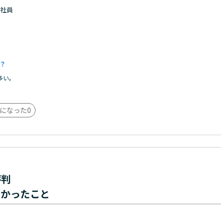
 正社員
。
？
多い。
になった
0
評判
わかったこと