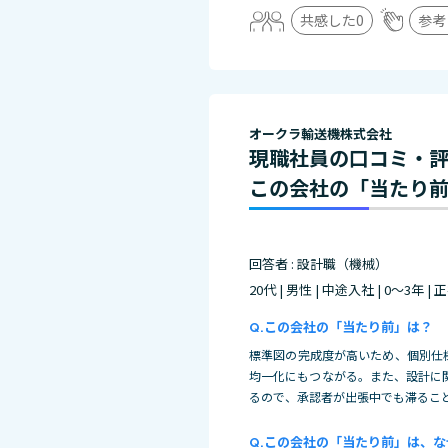
共感した
0
参考
オークラ輸送機株式会社
現職社員の口コミ・
この会社の「当たり
回答者 : 設計職（機械）
20代 | 男性 | 中途入社 | 0～3年 |
この会社の「当たり前」は？
標準図の完成度が高いため、個別仕
均一化にもつながる。また、設計に
るので、承認者が出張中でも滞るこ
この会社の「当たり前」は、な