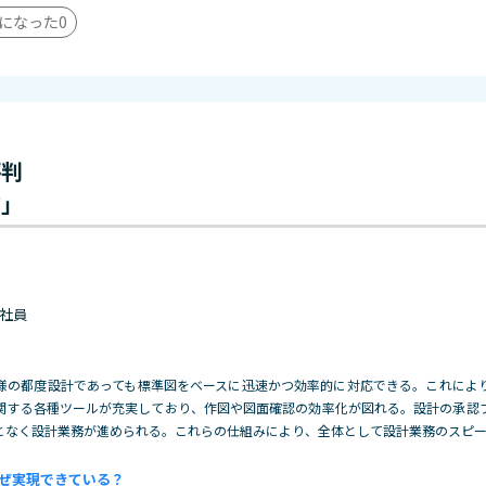
になった
0
評判
前」
 正社員
様の都度設計であっても標準図をベースに迅速かつ効率的に対応できる。これによ
関する各種ツールが充実しており、作図や図面確認の効率化が図れる。設計の承認
となく設計業務が進められる。これらの仕組みにより、全体として設計業務のスピ
ぜ実現できている？