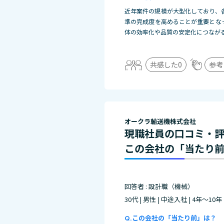
近年案件の規模が大型化しており、
準の完成度を高めることが重要とな
体の効率化や品質の安定化につなが
共感した
0
参考
オークラ輸送機株式会社
現職社員の口コミ・
この会社の「当たり
回答者 : 設計職（機械）
30代 | 男性 | 中途入社 | 4年～10年
この会社の「当たり前」は？