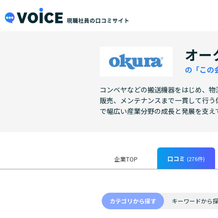
メインコンテンツにスキップ
VOiCE 現職社員の口コミサイト
オー
の「この
コンベヤなどの搬送機器をはじめ、物
販売、メンテナンスまで一貫して行う
で幅広い産業分野の成長と発展を支え
口コミ
(276件)
企業TOP
カテゴリから探す
キーワードから