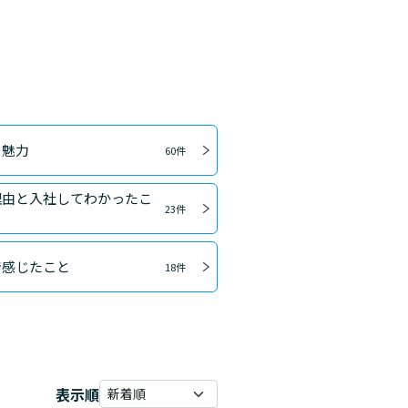
の魅力
60件
理由と入社してわかったこ
23件
で感じたこと
18件
表示順