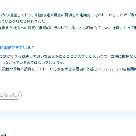
っかり機能しており、制度改定や賃金の見直しが定期的に行われていることが「当
っている会社だと感じました。
見据えた社内への投資が継続的に行われていること
も印象的でした。社員にとって
ぜ実現できている？
に話ができる風通しの良い雰囲気があることが大きいと思います。立場に関係な
につながっているのではないでしょうか。
に設備や環境へ投資してくれている点も大
きな理由だと感じています。その信頼関
になった
0