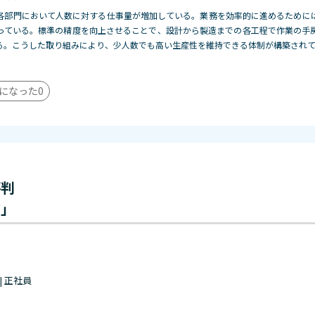
各部門において人数に対する仕事量が増加している。業務を効率的に進めるために
っている。標準の精度を向上させることで、設計から製造までの各工程で作業の手
る。こうした取り組みにより、少人数でも高い生産性を維持できる体制が構築され
になった
0
評判
前」
 | 正社員