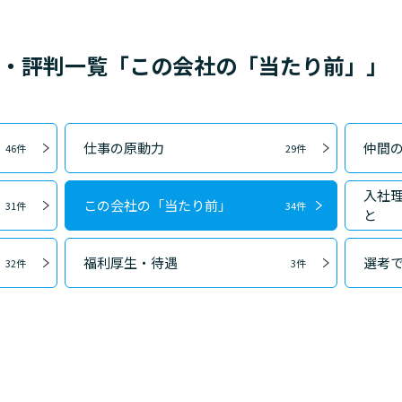
ミ・評判一覧「この会社の「当たり前」」
仕事の原動力
仲間
46件
29件
入社
この会社の「当たり前」
31件
34件
と
福利厚生・待遇
選考
32件
3件