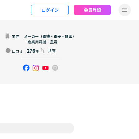
ログイン
会員登録
業界
メーカー（電機・電子・精密）
└産業用電機・重電
276
共有
口コミ
件