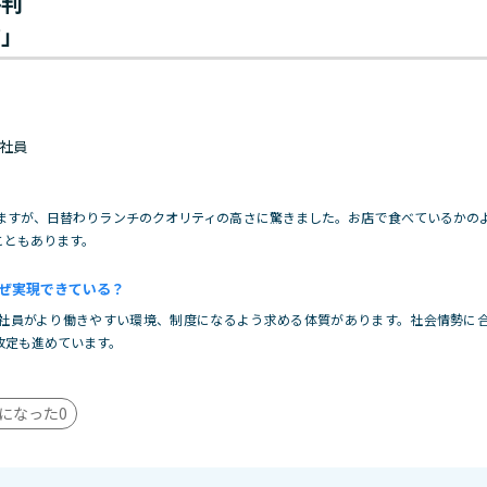
評判
前」
 正社員
ますが、日替わりランチのクオリティの高さに驚きました。お店で食べているかの
こともあります。
ぜ実現できている？
社員がより働きやすい環境、制度になるよう求める体質があります。社会情勢に
改定も進めています。
になった
0