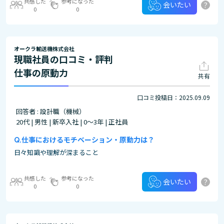
共感した
参考になった
?
会いたい
0
0
オークラ輸送機株式会社
現職社員の口コミ・評判
仕事の原動力
共有
口コミ投稿日：2025.09.09
回答者 : 設計職（機械）
20代 | 男性 | 新卒入社 | 0～3年 | 正社員
仕事におけるモチベーション・原動力は？
日々知識や理解が深まること
共感した
参考になった
?
会いたい
0
0