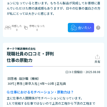
ョンになっていると思います。もちろん製品が完成してお客様に喜
んでいただけた際の達成感もありますが、日々の仕事の面白さの方
が私にとっては大きいと感じます。
共感した
参考になった
?
会いたい
0
0
オークラ輸送機株式会社
現職社員の口コミ・評判
仕事の原動力
共有
口コミ投稿日：2025.08.08
回答者 : 設計職（機械）
30代 | 男性 | 新卒入社 | 4年～10年 | 正社員
仕事におけるモチベーション・原動力は？
主に仕事の人間関係がモチベーションになっています。
1人で完結する仕事ではないので上流の工程から下流の工程まで