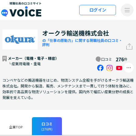
メインコンテンツにスキップ
ログイン
VOiCE 現職社員の口コミサイト
オークラ輸送機株式会社
の「仕事の原動力」に関する現職社員の口コミ・
評判
メーカー（電機・電子・精密）
276
口コミ
件
└産業用電機・重電
コンベヤなどの搬送機器をはじめ、物流システム全般を手がけるオークラ輸送機
株式会社。開発から製造、販売、メンテナンスまで一貫して行う体制を強みに、
効率的で高品質な物流ソリューションを提供。国内外で幅広い産業分野の成長と
発展を支えている。
口コミ
企業TOP
(276件)