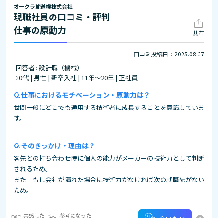
オークラ輸送機株式会社
現職社員の口コミ・評判
仕事の原動力
共有
口コミ投稿日：2025.08.27
回答者 : 設計職（機械）
30代 | 男性 | 新卒入社 | 11年～20年 | 正社員
仕事におけるモチベーション・原動力は？
世間一般にどこでも通用する技術者に成長することを意識していま
す。
そのきっかけ・理由は？
客先との打ち合わせ時に個人の能力がメーカーの技術力として判断
されるため。
また もし会社が潰れた場合に技術力がなければ次の就職先がない
ため。
共感した
参考になった