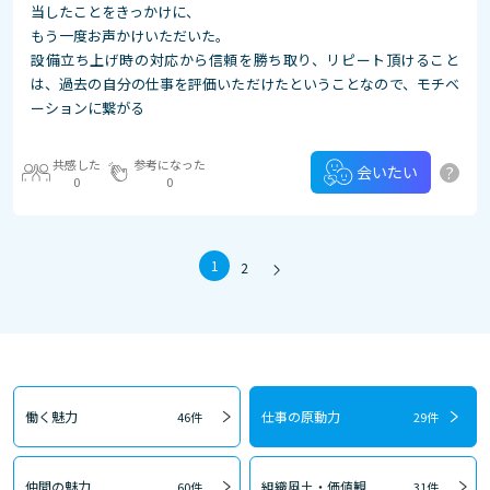
当したことをきっかけに、
もう一度お声かけいただいた。
設備立ち上げ時の対応から信頼を勝ち取り、リピート頂けること
は、過去の自分の仕事を評価いただけたということなので、モチベ
ーションに繋がる
共感した
参考になった
?
会いたい
0
0
1
2
働く魅力
仕事の原動力
46件
29件
仲間の魅力
組織風土・価値観
60件
31件