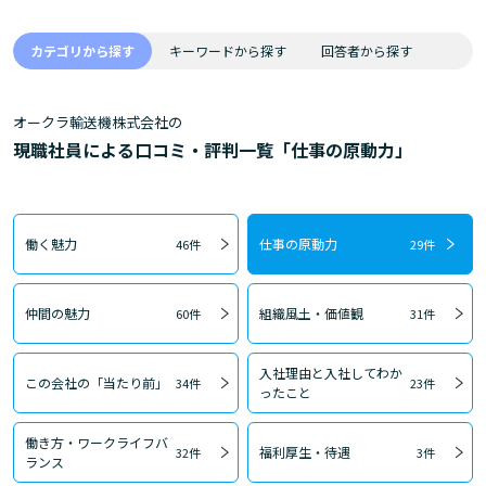
カテゴリから探す
キーワードから探す
回答者から探す
オークラ輸送機株式会社の
現職社員による口コミ・評判一覧「仕事の原動力」
働く魅力
仕事の原動力
46件
29件
仲間の魅力
組織風土・価値観
60件
31件
入社理由と入社してわか
この会社の「当たり前」
34件
23件
ったこと
働き方・ワークライフバ
福利厚生・待遇
32件
3件
ランス