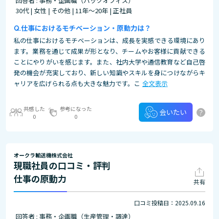
回答者 : 事務・企画職（バックオフィス）
30代 | 女性 | その他 | 11年～20年 | 正社員
仕事におけるモチベーション・原動力は？
私の仕事におけるモチベーションは、成長を実感できる環境にあり
ます。業務を通じて成果が形となり、チームやお客様に貢献できる
ことにやりがいを感じます。また、社内大学や通信教育など自己啓
発の機会が充実しており、新しい知識やスキルを身につけながらキ
ャリアを広げられる点も大きな魅力です。こ
全文表示
共感した
参考になった
?
会いたい
0
0
オークラ輸送機株式会社
現職社員の口コミ・評判
仕事の原動力
共有
口コミ投稿日：2025.09.16
回答者 : 事務・企画職（生産管理・調達）