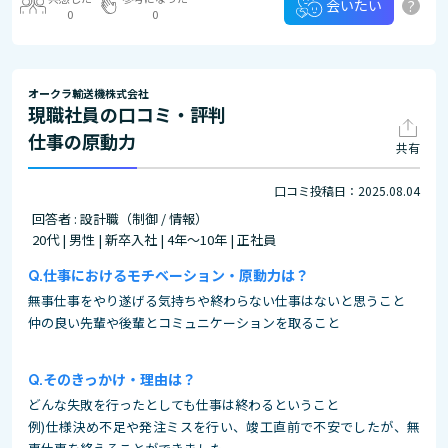
?
会いたい
0
0
オークラ輸送機株式会社
現職社員の口コミ・評判
仕事の原動力
共有
口コミ投稿日：2025.08.04
回答者 : 設計職（制御 / 情報）
20代 | 男性 | 新卒入社 | 4年～10年 | 正社員
仕事におけるモチベーション・原動力は？
無事仕事をやり遂げる気持ちや終わらない仕事はないと思うこと
仲の良い先輩や後輩とコミュニケーションを取ること
そのきっかけ・理由は？
どんな失敗を行ったとしても仕事は終わるということ
例)仕様決め不足や発注ミスを行い、竣工直前で不安でしたが、無