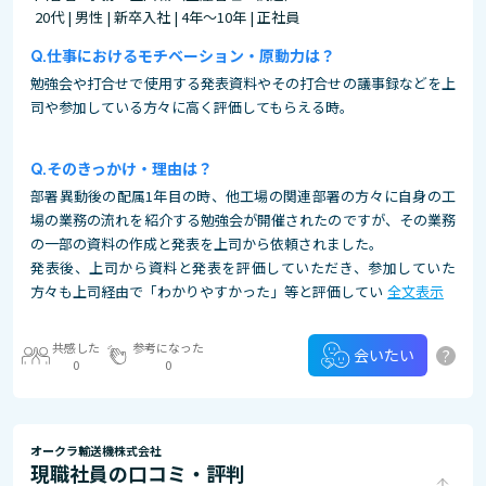
20代 | 男性 | 新卒入社 | 4年～10年 | 正社員
仕事におけるモチベーション・原動力は？
勉強会や打合せで使用する発表資料やその打合せの議事録などを上
司や参加している方々に高く評価してもらえる時。
そのきっかけ・理由は？
部署異動後の配属1年目の時、他工場の関連部署の方々に自身の工
場の業務の流れを紹介する勉強会が開催されたのですが、その業務
の一部の資料の作成と発表を上司から依頼されました。
発表後、上司から資料と発表を評価していただき、参加していた
方々も上司経由で「わかりやすかった」等と評価してい
全文表示
共感した
参考になった
?
会いたい
0
0
オークラ輸送機株式会社
現職社員の口コミ・評判