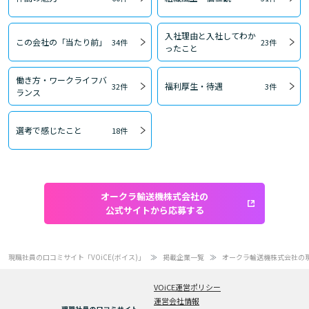
入社理由と入社してわか
この会社の「当たり前」
34件
23件
ったこと
働き方・ワークライフバ
福利厚生・待遇
32件
3件
ランス
選考で感じたこと
18件
オークラ輸送機株式会社の
公式サイトから応募する
現職社員の口コミサイト「VOiCE(ボイス)」
掲載企業一覧
オークラ輸送機株式会社の
VOiCE運営ポリシー
運営会社情報