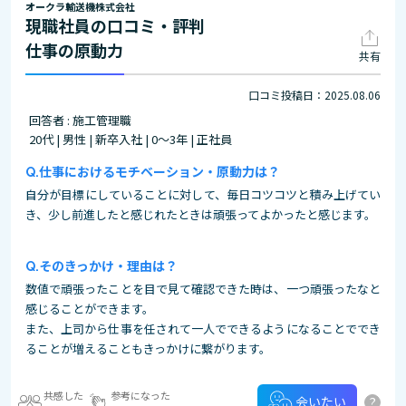
オークラ輸送機株式会社
現職社員の口コミ・評判
仕事の原動力
共有
口コミ投稿日：2025.08.06
回答者 : 施工管理職
20代 | 男性 | 新卒入社 | 0～3年 | 正社員
仕事におけるモチベーション・原動力は？
自分が目標にしていることに対して、毎日コツコツと積み上げてい
き、少し前進したと感じれたときは頑張ってよかったと感じます。
そのきっかけ・理由は？
数値で頑張ったことを目で見て確認できた時は、一つ頑張ったなと
感じることができます。
また、上司から仕事を任されて一人でできるようになることででき
ることが増えることもきっかけに繋がります。
共感した
参考になった
?
会いたい