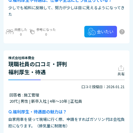
福利厚生や待遇は、仕事や生活にどう役立っている？
少しでも給料に反映して、努力が少しは目に見えるようになってき
た
共感した
参考になった
?
会いたい
0
0
株式会社柿本商会
現職社員の口コミ・評判
福利厚生・待遇
共有
口コミ投稿日：2026.01.21
回答者 : 施工管理
20代 | 男性 | 新卒入社 | 4年～10年 | 正社員
福利厚生・待遇面の魅力は？
自家用車を使って現場に行く際、申請をすればガソリン代は会社負
担になります。（排気量に制限有）