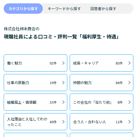
カテゴリから探す
キーワードから探す
回答者から探す
株式会社柿本商会の
現職社員による口コミ・評判一覧「福利厚生・待遇」
働く魅力
成長・キャリア
92件
85件
仕事の原動力
仲間の魅力
19件
84件
組織風土・価値観
この会社の「当たり前」
33件
8件
入社理由と入社してわか
合う人・合わない人
40件
11件
ったこと