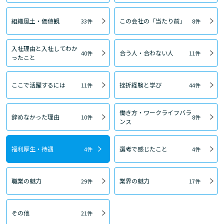
組織風土・価値観
この会社の「当たり前」
33件
8件
入社理由と入社してわか
合う人・合わない人
40件
11件
ったこと
ここで活躍するには
挫折経験と学び
11件
44件
働き方・ワークライフバラ
辞めなかった理由
10件
8件
ンス
福利厚生・待遇
選考で感じたこと
4件
4件
職業の魅力
業界の魅力
29件
17件
その他
21件