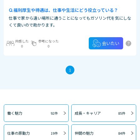
福利厚生や待遇は、仕事や生活にどう役立っている？
仕事で家から遠い場所に通うことになってもガソリン代を気にしな
くて良いので助かります。
共感した
参考になった
?
会いたい
0
0
1
働く魅力
成長・キャリア
92件
85件
仕事の原動力
仲間の魅力
19件
84件