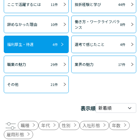
ここで活躍するには
挫折経験と学び
11件
44件
働き方・ワークライフバラ
辞めなかった理由
10件
8件
ンス
福利厚生・待遇
選考で感じたこと
4件
4件
職業の魅力
業界の魅力
29件
17件
その他
21件
表示順
職種
年代
性別
入社形態
年数
雇用形態