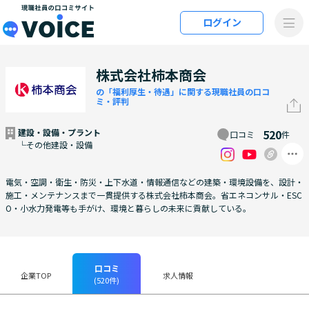
メインコンテンツにスキップ
ログイン
VOiCE 現職社員の口コミサイト
株式会社柿本商会
の「福利厚生・待遇」に関する現職社員の口コ
ミ・評判
建設・設備・プラント
520
口コミ
件
└その他建設・設備
電気・空調・衛生・防災・上下水道・情報通信などの建築・環境設備を、設計・
施工・メンテナンスまで一貫提供する株式会社柿本商会。省エネコンサル・ESC
O・小水力発電等も手がけ、環境と暮らしの未来に貢献している。
口コミ
企業TOP
求人情報
(520件)