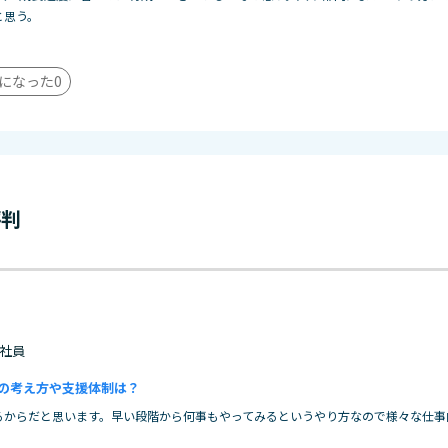
と思う。
になった
0
評判
 正社員
の考え方や支援体制は？
るからだと思います。早い段階から何事もやってみるというやり方なので様々な仕事