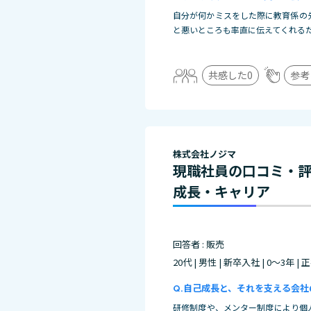
自分が何かミスをした際に教育係の
と悪いところも率直に伝えてくれる
共感した
0
参考
株式会社ノジマ
現職社員の口コミ・
成長・キャリア
回答者 : 販売
20代 | 男性 | 新卒入社 | 0～3年 |
自己成長と、それを支える会社
研修制度や、メンター制度により個