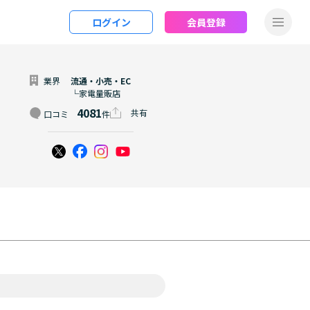
ログイン
会員登録
業界
流通・小売・EC
└家電量販店
4081
共有
口コミ
件