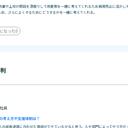
先輩や上司が原因を深掘りして改善策を一緒に考えてくれるため再発防止に活かし
ため、さらによくするためにどうするかを一緒に考えてくれる。
になった
0
評判
 正社員
の考え方や支援体制は？
人の成長速度に合わせた育成ができているかなと思う。人や部門によってやり方だ