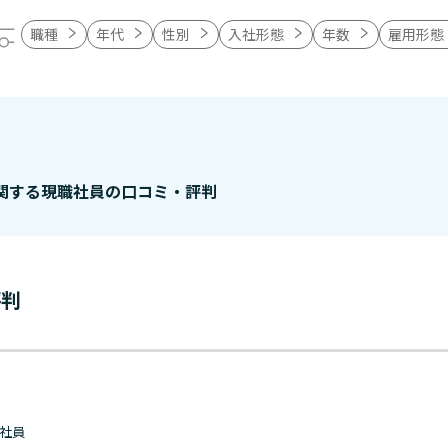
職種
年代
性別
入社形態
年数
雇用形態
関する現職社員の口コミ・評判
評判
 正社員