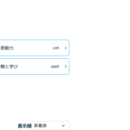
の原動力
10件
経験と学び
488件
表示順