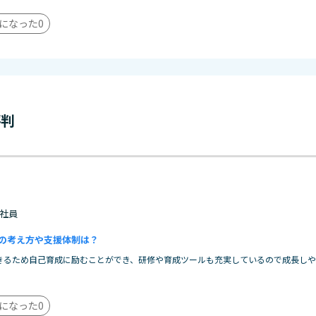
になった
0
評判
 正社員
の考え方や支援体制は？
きるため自己育成に励むことができ、研修や育成ツールも充実しているので成長しや
になった
0