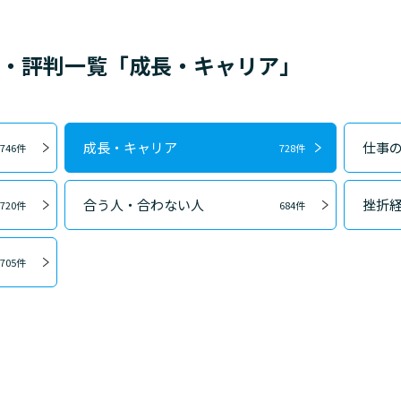
ミ・評判一覧「成長・キャリア」
成長・キャリア
仕事
746件
728件
合う人・合わない人
挫折
720件
684件
705件