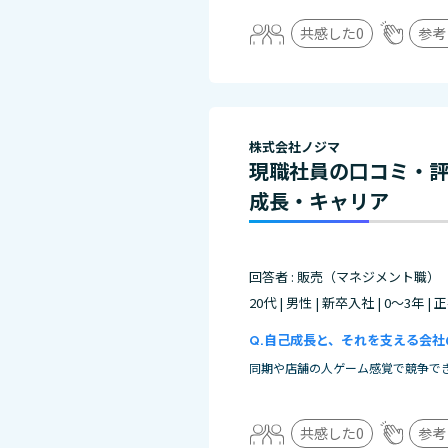
共感した
0
参考
株式会社ノジマ
現職社員の口コミ・
成長・キャリア
回答者 : 販売（マネジメント職）
20代 | 男性 | 新卒入社 | 0～3年 |
自己成長と、それを支える会社
同期や店舗の人ゲーム感覚で競争で
共感した
0
参考