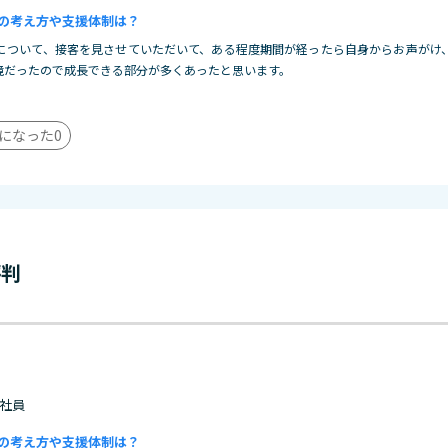
の考え方や支援体制は？
について、接客を見させていただいて、ある程度期間が経ったら自身からお声がけ
境だったので成長できる部分が多くあったと思います。
になった
0
評判
 正社員
の考え方や支援体制は？