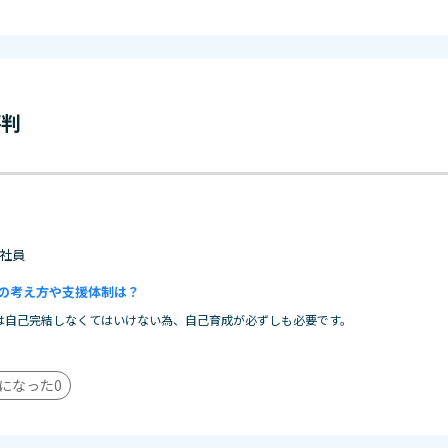
評判
 正社員
の考え方や支援体制は？
は自己完結しなくてはいけない為、自己育成が必ずしも必要です。
になった
0