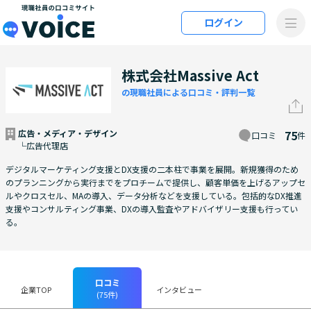
メインコンテンツにスキップ
ログイン
VOiCE 現職社員の口コミサイト
株式会社Massive Act
の現職社員による口コミ・評判一覧
広告・メディア・デザイン
75
口コミ
件
└広告代理店
デジタルマーケティング支援とDX支援の二本柱で事業を展開。新規獲得のため
のプランニングから実行までをプロチームで提供し、顧客単価を上げるアップセ
ルやクロスセル、MAの導入、データ分析などを支援している。包括的なDX推進
支援やコンサルティング事業、DXの導入監査やアドバイザリー支援も行ってい
る。
口コミ
企業TOP
インタビュー
(75件)