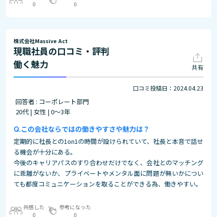
0
0
株式会社Massive Act
現職社員の口コミ・評判
働く魅力
共有
口コミ投稿日：2024.04.23
回答者 : コーポレート部門
20代 | 女性 | 0～3年
この会社ならではの働きやすさや魅力は？
定期的に社長との1on1の時間が設けられていて、社長と本音で話せ
る機会が十分にある。
今後のキャリアパスのすり合わせだけでなく、会社とのマッチング
に乖離がないか、プライベートやメンタル面に問題が無いかについ
ても都度コミュニケーションを取ることができる為、働きやすい。
共感した
参考になった
0
0