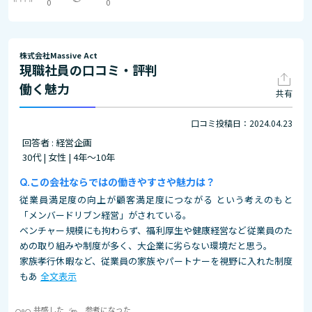
0
0
株式会社Massive Act
現職社員の口コミ・評判
働く魅力
共有
口コミ投稿日：2024.04.23
回答者 : 経営企画
30代 | 女性 | 4年～10年
この会社ならではの働きやすさや魅力は？
従業員満足度の向上が顧客満足度につながる という考えのもと
「メンバードリブン経営」がされている。
ベンチャー規模にも拘わらず、福利厚生や健康経営など従業員のた
めの取り組みや制度が多く、大企業に劣らない環境だと思う。
家族孝行休暇など、従業員の家族やパートナーを視野に入れた制度
もあ
全文表示
共感した
参考になった