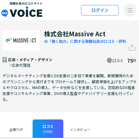
メインコンテンツにスキップ
ログイン
VOiCE 現職社員の口コミサイト
株式会社Massive Act
の「働く魅力」に関する現職社員の口コミ・評判
広告・メディア・デザイン
75
口コミ
件
└広告代理店
デジタルマーケティング支援とDX支援の二本柱で事業を展開。新規獲得のため
のプランニングから実行までをプロチームで提供し、顧客単価を上げるアップセ
ルやクロスセル、MAの導入、データ分析などを支援している。包括的なDX推進
支援やコンサルティング事業、DXの導入監査やアドバイザリー支援も行ってい
る。
口コミ
企業TOP
インタビュー
(75件)