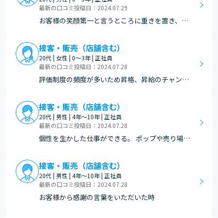
最新の口コミ投稿日：2024.07.29
お客様の笑顔第一と言うところに重きを置き、チ
ーム一丸となって目標に向かって仕事に取り組む
体制がとても良いと思う。 お客様との距離も近く
接客・販売（店舗含む）
直接感謝を受けることもあります。お客様からの
20代 | 女性 | 0～3年 | 正社員
感謝があってより、仕事を頑張ってよかったなと
最新の口コミ投稿日：2024.07.28
実感できる点がこ…
評価制度の頻度が多いため昇格、昇給のチャンス
に恵まれている
接客・販売（店舗含む）
20代 | 男性 | 4年～10年 | 正社員
最新の口コミ投稿日：2024.07.28
個性を生かした仕事ができる。 ポップや売り場を
自分の思ったとうりにできる。
接客・販売（店舗含む）
20代 | 男性 | 4年～10年 | 正社員
最新の口コミ投稿日：2024.07.28
お客様から感謝の言葉をいただいた時