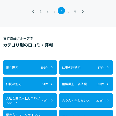
4
1
2
3
5
6
佐竹食品グループの
カテゴリ別の口コミ・評判
働く魅力
仕事の原動力
498件
37件
仲間の魅力
組織風土・価値観
14件
181件
入社理由と入社してわか
合う人・合わない人
48件
226件
ったこと
働き方・ワークライフバ