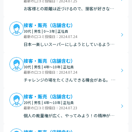
最新の口コミ投稿日：2024.07.25
お客様との距離は近づけるので、接客が好きな方
はおすすめできます。「お客様が喜ぶことなら何
をやってもいい。」を掲げてるので、生鮮の自由
接客・販売（店舗含む）
度も高い。
30代 | 男性 | 0～3年 | 正社員
最新の口コミ投稿日：2024.07.24
日本一楽しいスーパーにしようとしているよう
に、従業員同士仲が良くまたお客様に楽しんで頂
くためにイベントを頻繁にやっているところで
接客・販売（店舗含む）
す。 またイベント内容も従業員同士で決めて行う
30代 | 男性 | 4年～10年 | 正社員
ので仲が深まりやすく自分の意見も言いやすい環
最新の口コミ投稿日：2024.07.24
境がおすすめです。
チャレンジの場をたくさんできる機会がある。 主
任、店長、エリアマネージャーのサポートがあ
る。 社内の雰囲気も明るい
接客・販売（店舗含む）
20代 | 男性 | 4年～10年 | 正社員
最新の口コミ投稿日：2024.07.23
個人の裁量権が広く、やってみよう！の精神が強
い。 完全週休2日制・年始4日間休みはありがた
い。