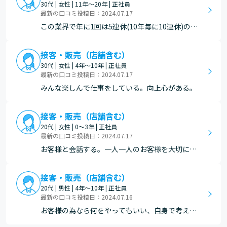
30代 | 女性 | 11年～20年 | 正社員
最新の口コミ投稿日：2024.07.17
この業界で年に1回は5連休(10年毎に10連休)の休
暇を取得する事ができるのは他社では珍しいと思
います。特別休暇などもあり会社側からの福利厚
接客・販売（店舗含む）
生は手厚いです。 自分自身の仕事に対する意識次
30代 | 女性 | 4年～10年 | 正社員
第で成長すると思います。仕事量は少なくはない
最新の口コミ投稿日：2024.07.17
し、様々…
みんな楽しんで仕事をしている。向上心がある。
接客・販売（店舗含む）
20代 | 女性 | 0～3年 | 正社員
最新の口コミ投稿日：2024.07.17
お客様と会話する。一人一人のお客様を大切にし
ていて距離が近いことがおすすめ。
接客・販売（店舗含む）
20代 | 男性 | 4年～10年 | 正社員
最新の口コミ投稿日：2024.07.16
お客様の為なら何をやってもいい、自身で考えて
行動できるところがとても良いと思う。