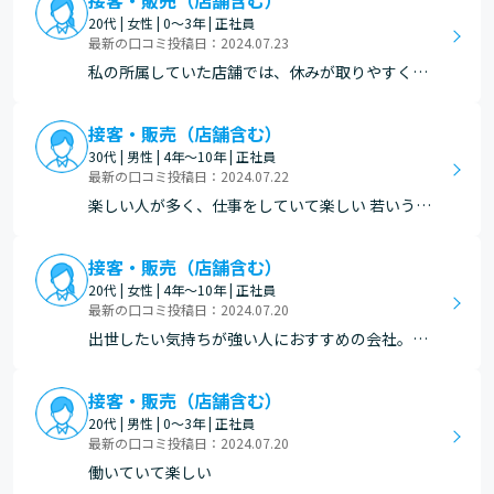
接客・販売（店舗含む）
20代 | 女性 | 0～3年 | 正社員
最新の口コミ投稿日：2024.07.23
私の所属していた店舗では、休みが取りやすく、
プライベートも充実できました。
接客・販売（店舗含む）
30代 | 男性 | 4年～10年 | 正社員
最新の口コミ投稿日：2024.07.22
楽しい人が多く、仕事をしていて楽しい 若いうち
に重要な仕事、役職を与えられるのでやりがいが
ある。
接客・販売（店舗含む）
20代 | 女性 | 4年～10年 | 正社員
最新の口コミ投稿日：2024.07.20
出世したい気持ちが強い人におすすめの会社。20
代の人、女性の人が店長のような管理職になって
いる率は他の会社より高いと思う。
接客・販売（店舗含む）
20代 | 男性 | 0～3年 | 正社員
最新の口コミ投稿日：2024.07.20
働いていて楽しい