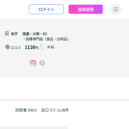
ログイン
会員登録
業界
流通・小売・EC
└各種専門店（食品・日用品）
1126
共有
口コミ
件
回答者 300人
全口コミ 1126件