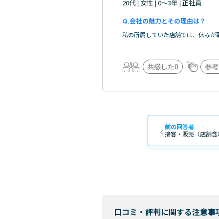
20代 | 女性 | 0～3年 | 正社員
会社の魅力とその理由は？
私の所属していた店舗では、休みが
共感した
0
参考
前の回答者
口コミ・評判に関する注意事