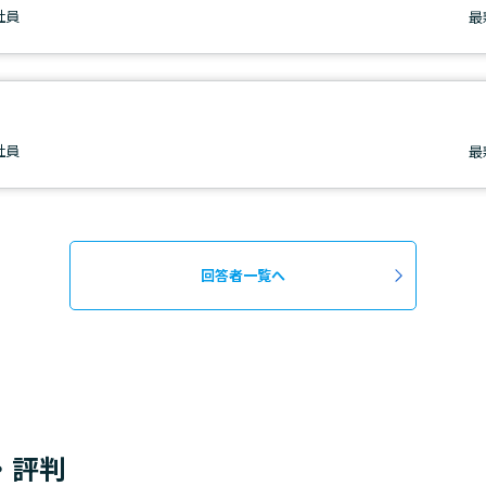
正社員
最
正社員
最
回答者一覧へ
・評判