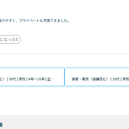
取りやすく、プライベートも充実できました。
になった
0
接客・販売（店舗含む） | 30代 | 男性 | 4年～10年 | 正社員
項