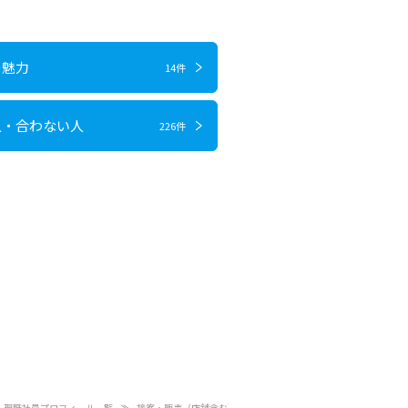
の魅力
14件
人・合わない人
226件
現職社員プロフィール一覧
接客・販売（店舗含む）_18599