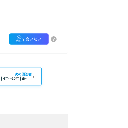
?
会いたい
次の回答者
接客・販売（店舗含む） | 20代 | 男性 | 4年～10年 | 正社員