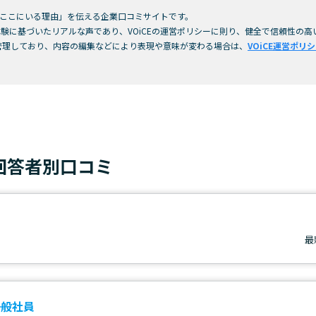
「今ここにいる理由」を伝える企業口コミサイトです。
験に基づいたリアルな声であり、VOiCEの運営ポリシーに則り、健全で信頼性の
管理しており、内容の編集などにより表現や意味が変わる場合は、
VOiCE運営ポリ
回答者別口コミ
最
一般社員