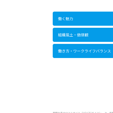
働く魅力
組織風土・価値観
働き方・ワークライフバランス
現職社員の口コミサイト「VOiCE(ボイス)」
掲