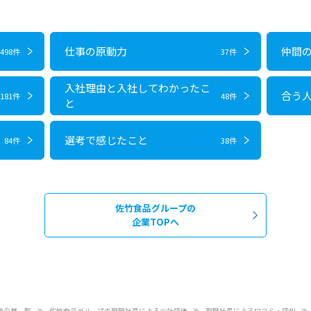
仕事の原動力
仲間
498件
37件
入社理由と入社してわかったこ
合う
181件
48件
と
選考で感じたこと
84件
38件
佐竹食品グループの
企業TOPへ
載企業一覧
佐竹食品グループの現職社員による会社評価
現職社員による口コミ・評判