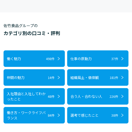
佐竹食品グループの
カテゴリ別の口コミ・評判
働く魅力
仕事の原動力
498件
37件
仲間の魅力
組織風土・価値観
14件
181件
入社理由と入社してわか
合う人・合わない人
48件
226件
ったこと
働き方・ワークライフバ
選考で感じたこと
84件
38件
ランス