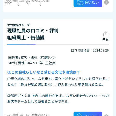
共感した
参考になった
?
会いたい
0
0
佐竹食品グループ
現職社員の口コミ・評判
組織風土・価値観
共有
口コミ投稿日：2024.07.26
回答者 : 接客・販売（店舗含む）
20代 | 男性 | 4年～10年 | 正社員
この会社らしいなと感じる文化や環境は？
①売り場のボリュームを出す、盛り上げをいくらしても怒られるこ
となく（ある程度加減はある）、迫力ある売り場を創れること。
②部門ごとに助け合いの精神がある。お互い助け合いつつ、1つの
お店をチームとして頑張ることができる。
共感した
参考になった