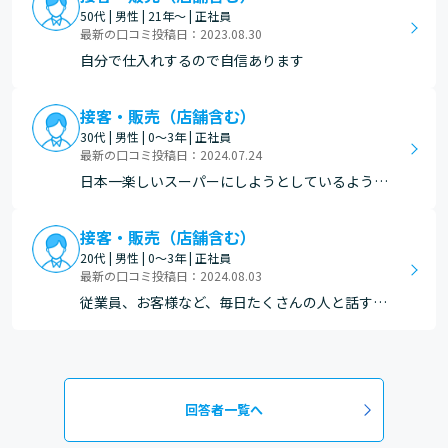
50代 | 男性 | 21年～ | 正社員
最新の口コミ投稿日：2023.08.30
自分で仕入れするので自信あります
接客・販売（店舗含む）
30代 | 男性 | 0～3年 | 正社員
最新の口コミ投稿日：2024.07.24
日本一楽しいスーパーにしようとしているよう
に、従業員同士仲が良くまたお客様に楽しんで頂
くためにイベントを頻繁にやっているところで
接客・販売（店舗含む）
す。 またイベント内容も従業員同士で決めて行う
20代 | 男性 | 0～3年 | 正社員
ので仲が深まりやすく自分の意見も言いやすい環
最新の口コミ投稿日：2024.08.03
境がおすすめです。
従業員、お客様など、毎日たくさんの人と話す。
人と関わることが好きな人におすすめ。
回答者一覧へ