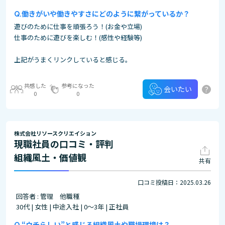
働きがいや働きやすさにどのように繋がっているか？
遊びのために仕事を頑張ろう！(お金や立場)
仕事のために遊びを楽しむ！(感性や経験等)
上記がうまくリンクしていると感じる。
共感した
参考になった
?
会いたい
0
0
株式会社リソースクリエイション
現職社員の口コミ・評判
組織風土・価値観
共有
口コミ投稿日：2025.03.26
回答者 : 管理 他職種
30代 | 女性 | 中途入社 | 0～3年 | 正社員
“ウチらしい”と感じる組織風土や職場環境は？