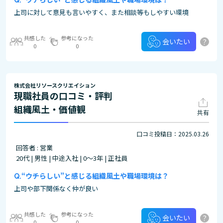
上司に対して意見も言いやすく、また相談等もしやすい環境
共感した
参考になった
?
会いたい
0
0
株式会社リソースクリエイション
現職社員の口コミ・評判
組織風土・価値観
共有
口コミ投稿日：2025.03.26
回答者 : 営業
20代 | 男性 | 中途入社 | 0～3年 | 正社員
“ウチらしい”と感じる組織風土や職場環境は？
上司や部下関係なく仲が良い
共感した
参考になった
?
会いたい
0
0