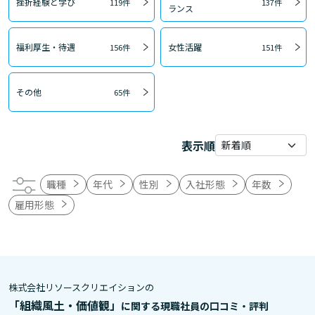
挫折経験と学び
119件
137件
ランス
福利厚生・待遇
女性活躍
156件
151件
その他
65件
表示順
職種
年代
性別
入社形態
年数
雇用形態
株式会社リソースクリエイションの
「組織風土・価値観」
に関する現職社員の口コミ・評判