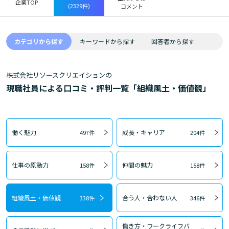
企業TOP
(2329件)
コメント
カテゴリから探す
キーワードから探す
回答者から探す
株式会社リソースクリエイションの
現職社員による口コミ・評判一覧「組織風土・価値観」
働く魅力
成長・キャリア
497件
204件
仕事の原動力
仲間の魅力
158件
158件
組織風土・価値観
合う人・合わない人
338件
346件
働き方・ワークライフバ