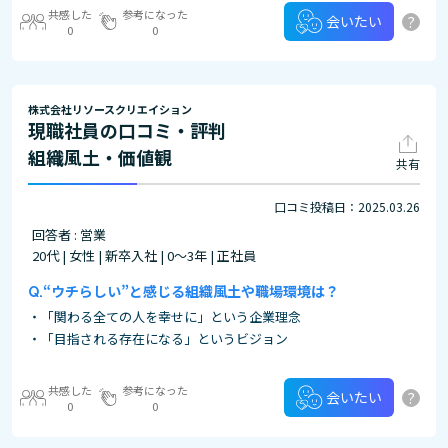
共感した
参考になった
?
会いたい
0
0
株式会社リソースクリエイション
現職社員の口コミ・評判
組織風土・価値観
共有
口コミ投稿日：2025.03.26
回答者 : 営業
20代 | 女性 | 新卒入社 | 0～3年 | 正社員
“ウチらしい”と感じる組織風土や職場環境は？
・「関わる全ての人を幸せに」という企業理念
・「目指される存在になる」というビジョン
共感した
参考になった
?
会いたい
0
0