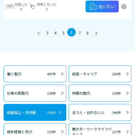
共感した
参考になった
?
会いたい
0
0
6
3
4
5
7
8
働く魅力
成長・キャリア
497件
204件
仕事の原動力
仲間の魅力
158件
158件
組織風土・価値観
合う人・合わない人
338件
346件
働き方・ワークライフバ
挫折経験と学び
119件
137件
ランス