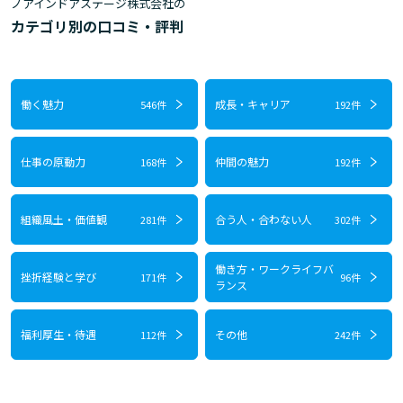
ノアインドアステージ株式会社の
カテゴリ別の口コミ・評判
働く魅力
成長・キャリア
546件
192件
仕事の原動力
仲間の魅力
168件
192件
組織風土・価値観
合う人・合わない人
281件
302件
働き方・ワークライフバ
挫折経験と学び
171件
96件
ランス
福利厚生・待遇
その他
112件
242件