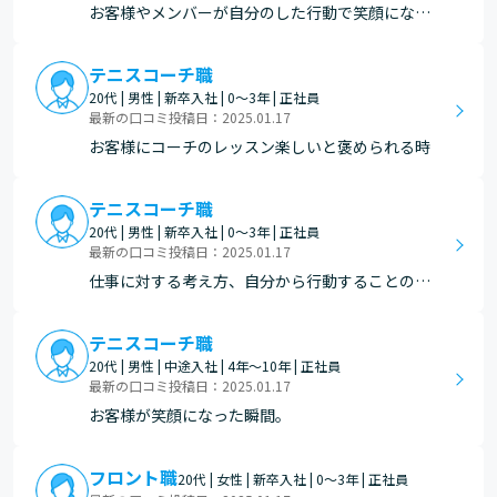
お客様やメンバーが自分のした行動で笑顔になっ
た時。 お客様やメンバーから感謝を伝えられた
時。 コーチのおかげで、試合に勝てました！とい
テニスコーチ職
う声もとても励みになります。 また、コーチのお
20代 | 男性 | 新卒入社 | 0～3年 | 正社員
かげで子供が家でも練習をするようになったんで
最新の口コミ投稿日：2025.01.17
す！という声も…
お客様にコーチのレッスン楽しいと褒められる時
テニスコーチ職
20代 | 男性 | 新卒入社 | 0～3年 | 正社員
最新の口コミ投稿日：2025.01.17
仕事に対する考え方、自分から行動することの大
切さ
テニスコーチ職
20代 | 男性 | 中途入社 | 4年～10年 | 正社員
最新の口コミ投稿日：2025.01.17
お客様が笑顔になった瞬間。
フロント職
20代 | 女性 | 新卒入社 | 0～3年 | 正社員