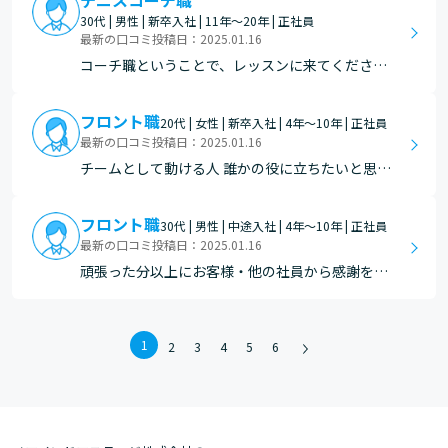
テニスコーチ職
仕事で良かったと思いました。
30代 | 男性 | 新卒入社 | 11年～20年 | 正社員
最新の口コミ投稿日：2025.01.16
コーチ職ということで、レッスンに来てくださっ
たお客様に「今日も楽しかった」と言っていただ
いたり、練習したことが上手くできて喜んでいる
フロント職
20代 | 女性 | 新卒入社 | 4年～10年 | 正社員
姿を見た時はすごく嬉しいですし、この仕事をや
最新の口コミ投稿日：2025.01.16
っていて良かったと感じます。また、体験の方に
チームとして動ける人 誰かの役に立ちたいと思う
対しては一期一会を…
人
フロント職
30代 | 男性 | 中途入社 | 4年～10年 | 正社員
最新の口コミ投稿日：2025.01.16
頑張った分以上にお客様・他の社員から感謝を伝
えられる事が多いので仕事をしていて大変だった
けどやって良かったなと思える
1
2
3
4
5
6