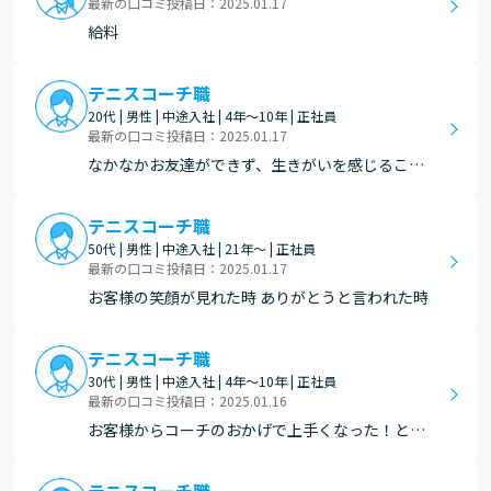
最新の口コミ投稿日：2025.01.17
給料
テニスコーチ職
20代 | 男性 | 中途入社 | 4年～10年 | 正社員
最新の口コミ投稿日：2025.01.17
なかなかお友達ができず、生きがいを感じること
ができていなかった。ノアのおかげでお友達がで
き、テニスを楽しむことができ、毎週が楽しみで
テニスコーチ職
仕方ない。そんな機会をくれてありがとうと感謝
50代 | 男性 | 中途入社 | 21年～ | 正社員
をいただきました。お客様の人生に深くかかわる
最新の口コミ投稿日：2025.01.17
ことができた、実感…
お客様の笑顔が見れた時 ありがとうと言われた時
テニスコーチ職
30代 | 男性 | 中途入社 | 4年～10年 | 正社員
最新の口コミ投稿日：2025.01.16
お客様からコーチのおかげで上手くなった！とい
う声を聞けたり、部下が上司のおかげで成長でき
ました！ということを言ってもらえたときにこの