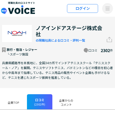
メインコンテンツにスキップ
ログイン
VOiCE 現職社員の口コミサイト
ノアインドアステージ株式会
社
の現職社員による口コミ・評判一覧
旅行・宿泊・レジャー
2302
口コミ
件
└スポーツ施設
兵庫県姫路市を本拠地に、全国34カ所でインドアテニススクール「テニススク
ール・ノア」を展開。テニスやソフトテニス、バドミントンなどの種目を初心者
から中高年まで指導している。テニス用品の販売やイベント企画も手がけるな
ど、テニスを通じたスポーツ振興を推進している。
口コミ
企業からの
企業TOP
(2302件)
コメント