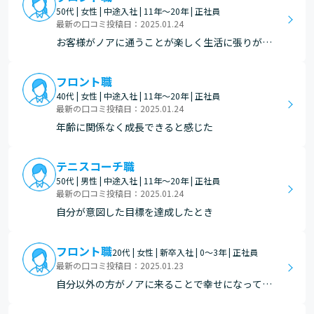
求められてお伝えした後、上手く出来たと喜んで
50代 | 女性 | 中途入社 | 11年～20年 | 正社員
方向来てくださった時等。 メンバーから私の存在
最新の口コミ投稿日：2025.01.24
で刺激をもらえた…
お客様がノアに通うことが楽しく生活に張りがで
きている時。 自分の関わりからメンバーがイキイ
キとお客様のために考働している姿が見れた時。
フロント職
40代 | 女性 | 中途入社 | 11年～20年 | 正社員
最新の口コミ投稿日：2025.01.24
年齢に関係なく成長できると感じた
テニスコーチ職
50代 | 男性 | 中途入社 | 11年～20年 | 正社員
最新の口コミ投稿日：2025.01.24
自分が意図した目標を達成したとき
フロント職
20代 | 女性 | 新卒入社 | 0～3年 | 正社員
最新の口コミ投稿日：2025.01.23
自分以外の方がノアに来ることで幸せになってい
ることがわかった時、