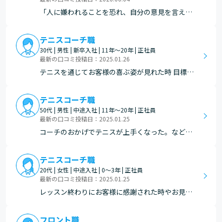
「人に嫌われることを恐れ、自分の意見を言えな
かった自分」から「明確なビジョンを持ち、覚悟
を持ってチームを牽引するリーダー」へと精神的
テニスコーチ職
なブレイクスルーを果たせたことです。 かつての
30代 | 男性 | 新卒入社 | 11年～20年 | 正社員
私は、メンバーに厳しいことも言えず、結果が出
最新の口コミ投稿日：2025.01.26
なくても悔しさ…
テニスを通じてお客様の喜ぶ姿が見れた時 目標の
達成をメンバーと共有出来た時
テニスコーチ職
50代 | 男性 | 中途入社 | 11年～20年 | 正社員
最新の口コミ投稿日：2025.01.25
コーチのおかげでテニスが上手くなった。などの
感謝の気持ちを伝えて頂いた時。
テニスコーチ職
20代 | 女性 | 中途入社 | 0～3年 | 正社員
最新の口コミ投稿日：2025.01.25
レッスン終わりにお客様に感謝された時やお見送
りの際に私の存在を認めてくださるようなお言葉
をいただいた時。またレッスン中にアドバイスを
フロント職