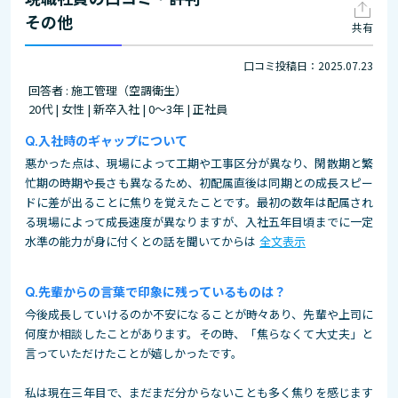
その他
共有
口コミ投稿日：2025.07.23
回答者 : 施工管理（空調衛生）
20代 | 女性 | 新卒入社 | 0～3年 | 正社員
入社時のギャップについて
悪かった点は、現場によって工期や工事区分が異なり、閑散期と繁
忙期の時期や長さも異なるため、初配属直後は同期との成長スピー
ドに差が出ることに焦りを覚えたことです。最初の数年は配属され
る現場によって成長速度が異なりますが、入社五年目頃までに一定
水準の能力が身に付くとの話を聞いてからは
全文表示
先輩からの言葉で印象に残っているものは？
今後成長していけるのか不安になることが時々あり、先輩や上司に
何度か相談したことがあります。その時、「焦らなくて大丈夫」と
言っていただけたことが嬉しかったです。
私は現在三年目で、まだまだ分からないことも多く焦りを感じます