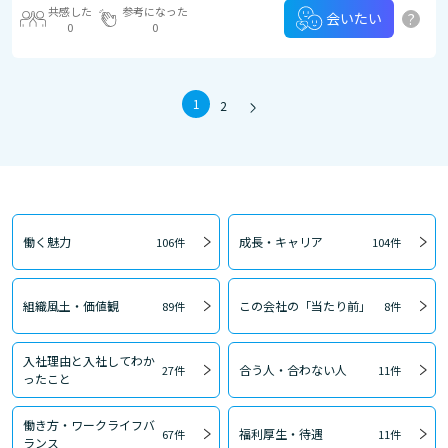
共感した
参考になった
?
会いたい
0
0
1
2
働く魅力
成長・キャリア
106件
104件
組織風土・価値観
この会社の「当たり前」
89件
8件
入社理由と入社してわか
合う人・合わない人
27件
11件
ったこと
働き方・ワークライフバ
福利厚生・待遇
67件
11件
ランス