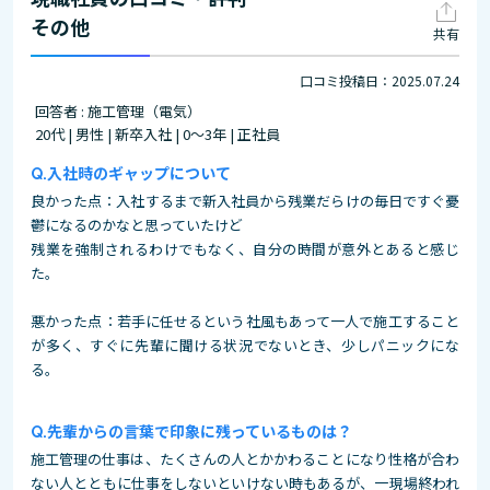
その他
共有
口コミ投稿日：2025.07.24
回答者 : 施工管理（電気）
20代 | 男性 | 新卒入社 | 0～3年 | 正社員
入社時のギャップについて
良かった点：入社するまで新入社員から残業だらけの毎日ですぐ憂
鬱になるのかなと思っていたけど
残業を強制されるわけでもなく、自分の時間が意外とあると感じ
た。
悪かった点：若手に任せるという社風もあって一人で施工すること
が多く、すぐに先輩に聞ける状況でないとき、少しパニックにな
る。
先輩からの言葉で印象に残っているものは？
施工管理の仕事は、たくさんの人とかかわることになり性格が合わ
ない人とともに仕事をしないといけない時もあるが、一現場終われ