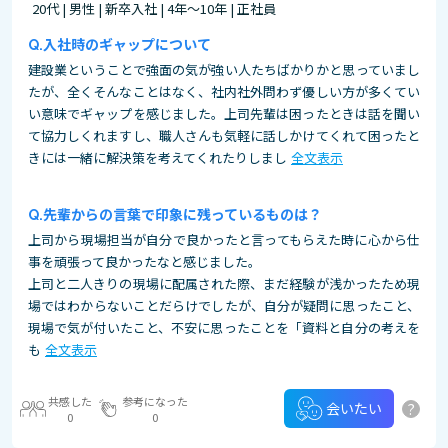
20代 | 男性 | 新卒入社 | 4年～10年 | 正社員
入社時のギャップについて
建設業ということで強面の気が強い人たちばかりかと思っていまし
たが、全くそんなことはなく、社内社外問わず優しい方が多くてい
い意味でギャップを感じました。上司先輩は困ったときは話を聞い
て協力しくれますし、職人さんも気軽に話しかけてくれて困ったと
きには一緒に解決策を考えてくれたりしまし
全文表示
先輩からの言葉で印象に残っているものは？
上司から現場担当が自分で良かったと言ってもらえた時に心から仕
事を頑張って良かったなと感じました。
上司と二人きりの現場に配属された際、まだ経験が浅かったため現
場ではわからないことだらけでしたが、自分が疑問に思ったこと、
現場で気が付いたこと、不安に思ったことを「資料と自分の考えを
も
全文表示
共感した
参考になった
?
会いたい
0
0