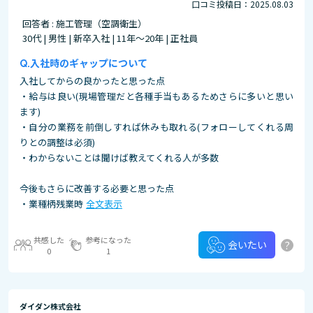
口コミ投稿日：2025.08.03
回答者 : 施工管理（空調衛生）
30代 | 男性 | 新卒入社 | 11年～20年 | 正社員
入社時のギャップについて
入社してからの良かったと思った点
・給与は良い(現場管理だと各種手当もあるためさらに多いと思い
ます)
・自分の業務を前倒しすれば休みも取れる(フォローしてくれる周
りとの調整は必須)
・わからないことは聞けば教えてくれる人が多数
今後もさらに改善する必要と思った点
・業種柄残業時
全文表示
共感した
参考になった
?
会いたい
0
1
ダイダン株式会社