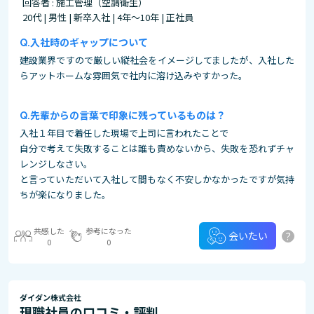
回答者 : 施工管理（空調衛生）
20代 | 男性 | 新卒入社 | 4年～10年 | 正社員
入社時のギャップについて
建設業界ですので厳しい縦社会をイメージしてましたが、入社した
らアットホームな雰囲気で社内に溶け込みやすかった。
先輩からの言葉で印象に残っているものは？
入社１年目で着任した現場で上司に言われたことで
自分で考えて失敗することは誰も責めないから、失敗を恐れずチャ
レンジしなさい。
と言っていただいて入社して間もなく不安しかなかったですが気持
ちが楽になりました。
共感した
参考になった
?
会いたい
0
0
ダイダン株式会社
現職社員の口コミ・評判