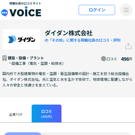
メインコンテンツにスキップ
ログイン
VOiCE 現職社員の口コミサイト
ダイダン株式会社
の「その他」に関する現職社員の口コミ・評判
建設・設備・プラント
496
口コミ
件
└設備工事（電気・空調・給排水）
国内外で大型建築物の電気・空調・衛生設備等の設計・施工を担う総合設備会
社、ダイダン株式会社。光と空気と水を生かす技術で、地球環境に配慮しながら
人々の安全と快適さを支えている。
口コミ
企業TOP
(496件)