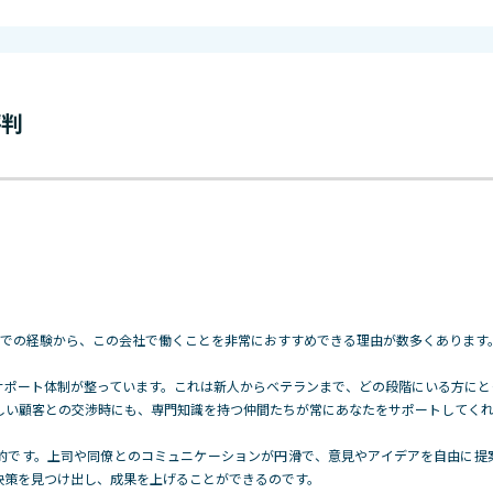
評判
までの経験から、この会社で働くことを非常におすすめできる理由が数多くあります
サポート体制が整っています。これは新人からベテランまで、どの段階にいる方にと
しい顧客との交渉時にも、専門知識を持つ仲間たちが常にあなたをサポートしてく
的です。上司や同僚とのコミュニケーションが円滑で、意見やアイデアを自由に提
決策を見つけ出し、成果を上げることができるのです。