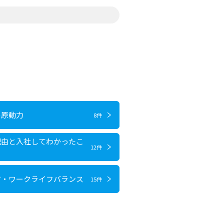
の原動力
8件
理由と入社してわかったこ
12件
方・ワークライフバランス
15件