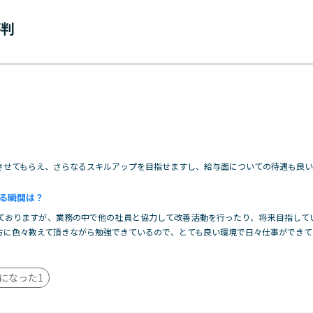
評判
させてもらえ、さらなるスキルアップを目指せますし、給与面についての待遇も良い
る瞬間は？
ておりますが、業務の中で他の社員と協力して改善活動を行ったり、将来目指して
方に色々教えて頂きながら勉強できているので、とても良い環境で日々仕事ができて
になった
1