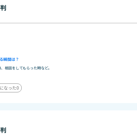
評判
る瞬間は？
時、相談をしてもらった時など。
になった
0
評判