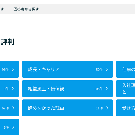
探す
回答者から探す
・評判
成長・キャリア
仕事
96件
50件
入社
組織風土・価値観
9件
105件
と
辞めなかった理由
働き
62件
11件
5件