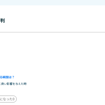
評判
る瞬間は？
に良い影響を与えた時
になった
0