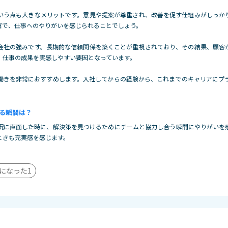
いう点も大きなメリットです。意見や提案が尊重され、改善を促す仕組みがしっか
富で、仕事へのやりがいを感じられることでしょう。
会社の強みです。長期的な信頼関係を築くことが重視されており、その結果、顧客
、仕事の成果を実感しやすい要因となっています。
働きを非常におすすめします。入社してからの経験から、これまでのキャリアにプ
る瞬間は？
況に直面した時に、解決策を見つけるためにチームと協力し合う瞬間にやりがいを
ときも充実感を感じます。
になった
1