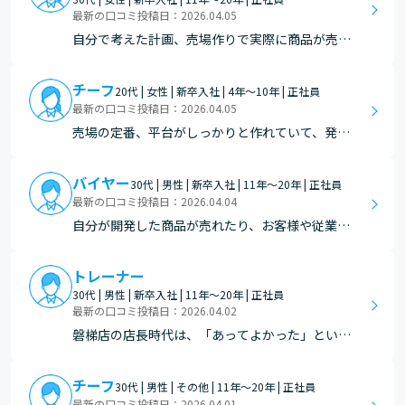
最新の口コミ投稿日：2026.04.05
自分で考えた計画、売場作りで実際に商品が売れ
ていく様子を目にできるのは大きなやりがいであ
り、「お客様の反応がすぐに分かる仕事」である
チーフ
20代 | 女性 | 新卒入社 | 4年～10年 | 正社員
点は魅力的だと感じました。 また、チームで連帯
最新の口コミ投稿日：2026.04.05
しながら効率よく作業が進められる場面も多く、
売場の定番、平台がしっかりと作れていて、発注
コミュニケーショ…
も品切れがない売り場をお客様に提供できている
時。
バイヤー
30代 | 男性 | 新卒入社 | 11年～20年 | 正社員
最新の口コミ投稿日：2026.04.04
自分が開発した商品が売れたり、お客様や従業員
からおいしかったと言ってもらえた時は、やりが
いを感じます。 メンチカツを開発した際に、今ま
トレーナー
でのよりもジューシーでおいしいと店舗のパート
30代 | 男性 | 新卒入社 | 11年～20年 | 正社員
さんに言ってもらえ、実際に売上も前年比で２０
最新の口コミ投稿日：2026.04.02
０％以上伸ばせた…
磐梯店の店長時代は、「あってよかった」という
お客様の声を多くいただきました、町内のスーパ
ーマーケットとして存続し続けることで、「買い
チーフ
30代 | 男性 | その他 | 11年～20年 | 正社員
物難民をなくす」一助になっていることを肌で感
最新の口コミ投稿日：2026.04.01