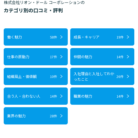
株式会社リオン・ドール コーポレーションの
カテゴリ別の口コミ・評判
働く魅力
成長・キャリア
58件
19件
仕事の原動力
仲間の魅力
17件
14件
入社理由と入社してわか
組織風土・価値観
10件
26件
ったこと
合う人・合わない人
職業の魅力
14件
14件
業界の魅力
28件