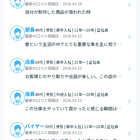
を調整したり、並べ方を工夫したところ、普段よ
最新の口コミ投稿日：2026.03.29
りも売上が伸びたことがありました。そのときに
自分が制作した商品が買われた時
「自分の判断が…
部長
40代 | 男性 | 新卒入社 | 11年～20年 | 正社員
最新の口コミ投稿日：2026.03.23
食という生活の中でとても重要な事を主に担う仕
事なので お客様に美味しいかった等、喜んで貰え
た時はとても嬉しいです
店長
50代 | 男性 | 新卒入社 | 21年～ | 正社員
最新の口コミ投稿日：2026.03.23
お客様とのやり取りや会話が楽しい。この店のこ
の商品がいいからきちゃうんだよねー。など
役員
40代 | 男性 | 中途入社 | 11年～20年 | 正社員
最新の口コミ投稿日：2026.03.23
この仕事をやっていて良かったと感じる瞬間は、
お客様の満足と、社員の成長の両方を実感できた
ときです。 例えば、ある店舗で売上が伸び悩んで
バイヤー
30代 | 男性 | 新卒入社 | 11年～20年 | 正社員
いた時期がありました。その際、現場の社員たち
最新の口コミ投稿日：2026.03.22
と一緒に売場を見直し、『地域のお客様に本当に