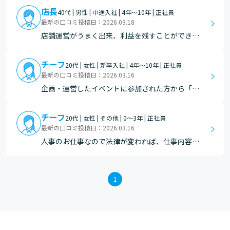
店長
40代 | 男性 | 中途入社 | 4年～10年 | 正社員
最新の口コミ投稿日：2026.03.18
店舗運営がうまく出来、利益を残すことができた
時、1か月を通してうまく店が回転できた時はう
れしい。
チーフ
20代 | 女性 | 新卒入社 | 4年～10年 | 正社員
最新の口コミ投稿日：2026.03.16
企画・運営したイベントに参加された方から「楽
しかった！」と笑顔で言っていただける瞬間です
。管理本部の仕事は売り上げや達成率などの数字
チーフ
20代 | 女性 | その他 | 0～3年 | 正社員
が無く、どうしても仕事の成果を視認しづらいた
最新の口コミ投稿日：2026.03.16
め、お客様からの反応や温かいお声がけが本当に
人事のお仕事なので法律が変われば、仕事内容も
貴重です。 特に…
変わってくる大変なお仕事ではありますが、世の
中の動きについて人事のお仕事をしていなかった
ら、知識として身につけることが難しいことを身
1
につけることができます。 知識として習得した時
がこの仕事をして…