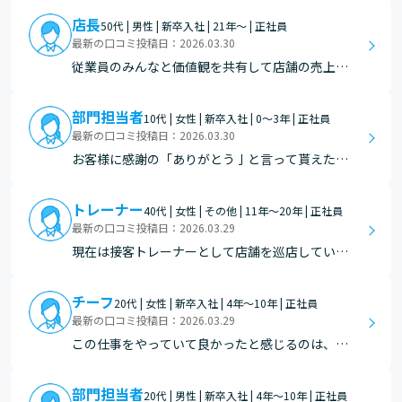
達成感があります。
店長
50代 | 男性 | 新卒入社 | 21年～ | 正社員
最新の口コミ投稿日：2026.03.30
従業員のみんなと価値観を共有して店舗の売上を
改善できたこと
部門担当者
10代 | 女性 | 新卒入社 | 0～3年 | 正社員
最新の口コミ投稿日：2026.03.30
お客様に感謝の「ありがとう亅と言って貰えた
時。色々なお客様とコミュニケーションを楽しく
取れた時。
トレーナー
40代 | 女性 | その他 | 11年～20年 | 正社員
最新の口コミ投稿日：2026.03.29
現在は接客トレーナーとして店舗を巡店している
ことが多いので以前店舗にいた時に比べてレジで
接客する事が減っています。そんな巡店の時や繁
チーフ
20代 | 女性 | 新卒入社 | 4年～10年 | 正社員
忙期に店舗応援としてレジでの接客をした際に、
最新の口コミ投稿日：2026.03.29
お客様から私の対応についてお褒めの言葉を頂け
この仕事をやっていて良かったと感じるのは、自
ると指導だけでなく…
分の工夫がそのまま売上やお客様の反応として返
ってくる瞬間です。 以前、売れ行きを見て製造数
部門担当者
20代 | 男性 | 新卒入社 | 4年～10年 | 正社員