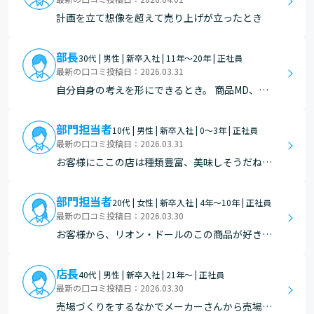
じた時が、やりがいを感じた時かと思います。
計画を立て想像を超えて売り上げが立ったとき
部長
30代 | 男性 | 新卒入社 | 11年～20年 | 正社員
最新の口コミ投稿日：2026.03.31
自分自身の考えを形にできるとき。 商品MD、戦
略を考え、考えのもと実行できる環境がある。
部門担当者
10代 | 男性 | 新卒入社 | 0～3年 | 正社員
最新の口コミ投稿日：2026.03.31
お客様にここの店は種類豊富、美味しそうだねと
言われた時
部門担当者
20代 | 女性 | 新卒入社 | 4年～10年 | 正社員
最新の口コミ投稿日：2026.03.30
お客様から、リオン・ドールのこの商品が好きで
買いに来てるとお言葉を頂いたときにやりがいを
感じました。売場での「おいしそう」「これ食べ
店長
40代 | 男性 | 新卒入社 | 21年～ | 正社員
たい」という声が励みになります。
最新の口コミ投稿日：2026.03.30
売場づくりをするなかでメーカーさんから売場コ