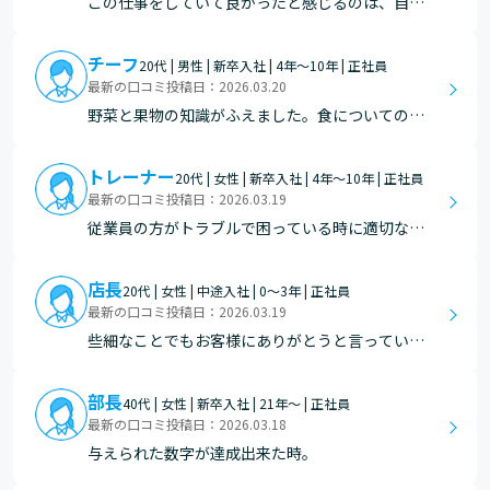
この仕事をしていて良かったと感じるのは、自分
求められている商…
の判断や工夫がお客様の満足や売上という結果に
つながったときです。 特に印象に残っているの
チーフ
20代 | 男性 | 新卒入社 | 4年～10年 | 正社員
は、コロナ禍での年末年始商戦です。例年通りの
最新の口コミ投稿日：2026.03.20
仕入れや商品設計が通用しない状況の中で、少人
野菜と果物の知識がふえました。食についての興
数向けに高級食材を…
味がましました。
トレーナー
20代 | 女性 | 新卒入社 | 4年～10年 | 正社員
最新の口コミ投稿日：2026.03.19
従業員の方がトラブルで困っている時に適切な対
応ができ、『助かりました！ありがとうございま
す！』等感謝された事があり、その時にこの仕事
店長
20代 | 女性 | 中途入社 | 0～3年 | 正社員
をやっていて良かったなと思いました。 また、新
最新の口コミ投稿日：2026.03.19
しく入社した方を指導する機会があり、その方が
些細なことでもお客様にありがとうと言っていた
『教えて頂いた事…
だける時
部長
40代 | 女性 | 新卒入社 | 21年～ | 正社員
最新の口コミ投稿日：2026.03.18
与えられた数字が達成出来た時。