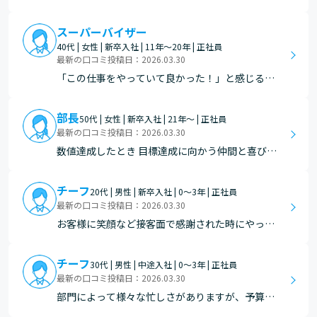
ンテストで表彰を頂いて、それを一緒に働いてい
るメンバーと分かち合えた時。その繰り返しで自
スーパーバイザー
分も働いているメンバーも関係性が良くなった。
40代 | 女性 | 新卒入社 | 11年～20年 | 正社員
職場が良くなっていることが肌で感じることがで
最新の口コミ投稿日：2026.03.30
きる
「この仕事をやっていて良かった！」と感じるの
は、自分で作り上げた売場の成果が数字としてし
っかり表れた瞬間です。 特に、売場を工夫したこ
部長
50代 | 女性 | 新卒入社 | 21年～ | 正社員
とで販売数量や売上が伸びたときは、取り組みが
最新の口コミ投稿日：2026.03.30
間違っていなかったと実感でき、大きなやりがい
数値達成したとき 目標達成に向かう仲間と喜びを
を感じます。 ま…
分かち合えることはとても感動的
チーフ
20代 | 男性 | 新卒入社 | 0～3年 | 正社員
最新の口コミ投稿日：2026.03.30
お客様に笑顔など接客面で感謝された時にやって
いてよかったと思いました。
チーフ
30代 | 男性 | 中途入社 | 0～3年 | 正社員
最新の口コミ投稿日：2026.03.30
部門によって様々な忙しさがありますが、予算を
クリアした時や、繫忙期を乗り越えたあとなどは