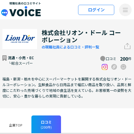
メインコンテンツにスキップ
ログイン
VOiCE 現職社員の口コミサイト
株式会社リオン・ドール コー
ポレーション
の現職社員による口コミ・評判一覧
流通・小売・EC
200
口コミ
件
└総合スーパー
福島・新潟・栃木を中心にスーパーマーケットを展開する株式会社リオン・ドー
ルコーポレーション。生鮮食品から日用品まで幅広い商品を取り扱い、品質と鮮
度にこだわった売場づくりで地域の食生活を支えている。お客様第一の姿勢を大
切に、安心・豊かな暮らしの実現に貢献している。
口コミ
企業TOP
(200件)