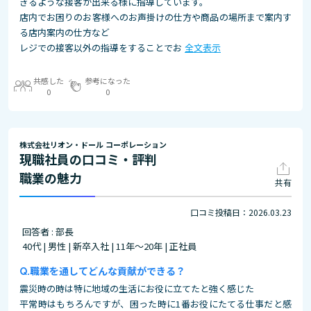
きるような接客が出来る様に指導しています。
店内でお困りのお客様へのお声掛けの仕方や商品の場所まで案内す
る店内案内の仕方など
レジでの接客以外の指導をすることでお
全文表示
共感した
参考になった
0
0
株式会社リオン・ドール コーポレーション
現職社員の口コミ・評判
職業の魅力
共有
口コミ投稿日：2026.03.23
回答者 : 部長
40代 | 男性 | 新卒入社 | 11年～20年 | 正社員
職業を通してどんな貢献ができる？
震災時の時は特に地域の生活にお役に立てたと強く感じた
平常時はもちろんですが、困った時に1番お役にたてる仕事だと感