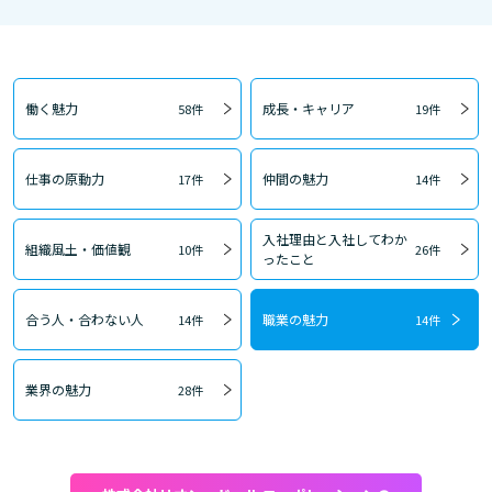
働く魅力
成長・キャリア
58件
19件
仕事の原動力
仲間の魅力
17件
14件
入社理由と入社してわか
組織風土・価値観
10件
26件
ったこと
合う人・合わない人
職業の魅力
14件
14件
業界の魅力
28件