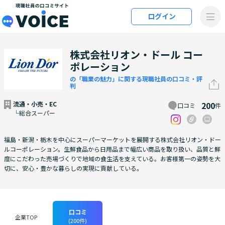
メインコンテンツにスキップ
ログイン
VOiCE 現職社員の口コミサイト
株式会社リオン・ドール コー
ポレーション
の「職業の魅力」に関する現職社員の口コミ・評
判
流通・小売・EC
200
口コミ
件
└総合スーパー
福島・新潟・栃木を中心にスーパーマーケットを展開する株式会社リオン・ドー
ルコーポレーション。生鮮食品から日用品まで幅広い商品を取り扱い、品質と鮮
度にこだわった売場づくりで地域の食生活を支えている。お客様第一の姿勢を大
切に、安心・豊かな暮らしの実現に貢献している。
口コミ
企業TOP
(200件)