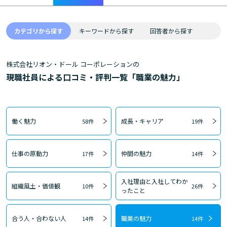
カテゴリから探す
キーワードから探す
回答者から探す
株式会社リオン・ドール コーポレーションの
現職社員による口コミ・評判一覧「職業の魅力」
働く魅力
成長・キャリア
58件
19件
仕事の原動力
仲間の魅力
17件
14件
入社理由と入社してわか
組織風土・価値観
10件
26件
ったこと
合う人・合わない人
職業の魅力
14件
14件