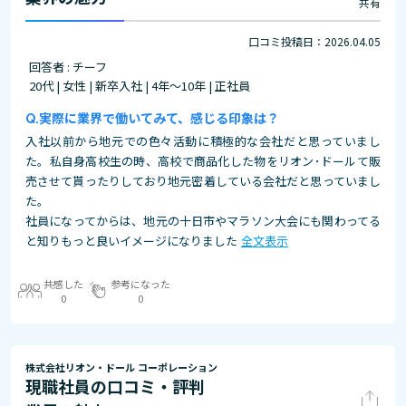
共有
口コミ投稿日：2026.04.05
回答者 : チーフ
20代 | 女性 | 新卒入社 | 4年～10年 | 正社員
実際に業界で働いてみて、感じる印象は？
入社以前から地元での色々活動に積極的な会社だと思っていまし
た。私自身高校生の時、高校で商品化した物をリオン･ドールて販
売させて貰ったりしており地元密着している会社だと思っていまし
た。
社員になってからは、地元の十日市やマラソン大会にも関わってる
と知りもっと良いイメージになりました
全文表示
共感した
参考になった
0
0
株式会社リオン・ドール コーポレーション
現職社員の口コミ・評判