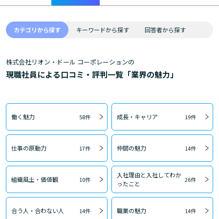
カテゴリから探す
キーワードから探す
回答者から探す
株式会社リオン・ドール コーポレーションの
現職社員による口コミ・評判一覧「業界の魅力」
働く魅力
成長・キャリア
58件
19件
仕事の原動力
仲間の魅力
17件
14件
入社理由と入社してわか
組織風土・価値観
10件
26件
ったこと
合う人・合わない人
職業の魅力
14件
14件