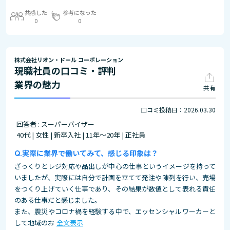
共感した
参考になった
0
0
株式会社リオン・ドール コーポレーション
現職社員の口コミ・評判
業界の魅力
共有
口コミ投稿日：2026.03.30
回答者 : スーパーバイザー
40代 | 女性 | 新卒入社 | 11年～20年 | 正社員
実際に業界で働いてみて、感じる印象は？
ざっくりとレジ対応や品出しが中心の仕事というイメージを持って
いましたが、実際には自分で計画を立てて発注や陳列を行い、売場
をつくり上げていく仕事であり、その結果が数値として表れる責任
のある仕事だと感じました。
また、震災やコロナ禍を経験する中で、エッセンシャルワーカーと
して地域のお
全文表示