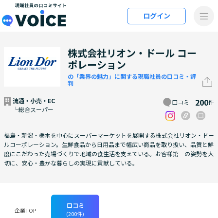
メインコンテンツにスキップ
ログイン
VOiCE 現職社員の口コミサイト
株式会社リオン・ドール コー
ポレーション
の「業界の魅力」に関する現職社員の口コミ・評
判
流通・小売・EC
200
口コミ
件
└総合スーパー
福島・新潟・栃木を中心にスーパーマーケットを展開する株式会社リオン・ドー
ルコーポレーション。生鮮食品から日用品まで幅広い商品を取り扱い、品質と鮮
度にこだわった売場づくりで地域の食生活を支えている。お客様第一の姿勢を大
切に、安心・豊かな暮らしの実現に貢献している。
口コミ
企業TOP
(200件)