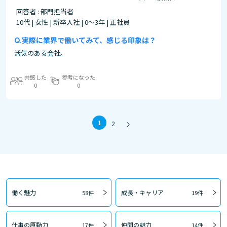
回答者 : 部門担当者
10代 | 女性 | 新卒入社 | 0～3年 | 正社員
実際に業界で働いてみて、感じる印象は？
活気のある会社。
共感した
参考になった
0
0
1
2
働く魅力
成長・キャリア
58件
19件
仕事の原動力
仲間の魅力
17件
14件