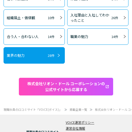
入社理由と入社してわか
組織風土・価値観
10件
26件
ったこと
合う人・合わない人
職業の魅力
14件
14件
業界の魅力
28件
株式会社リオン・ドール コーポレーションの
公式サイトから応募する
現職社員の口コミサイト「VOiCE(ボイス)」
掲載企業一覧
株式会社リオン・ドール 
VOiCE運営ポリシー
運営会社情報