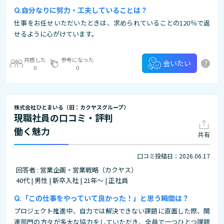
自分なりに努力・工夫していることは？
仕事をお任せいただいたときは、求められていることの120％で返
せるように心がけています。
共感した
参考になった
?
会いたい
0
0
株式会社ひとまいる（旧：カクヤスグループ）
現職社員の口コミ・評判
働く魅力
共有
口コミ投稿日：2026.06.17
回答者 : 営業企画・営業戦略（カクヤス）
40代 | 男性 | 新卒入社 | 21年～ | 正社員
「この仕事をやっていて良かった！」と思う瞬間は？
プロジェクト推進中、自力では解決できない課題に直面した際、関
連部門の方々が多大な協力をしていただき、全員で一つひとつ課題