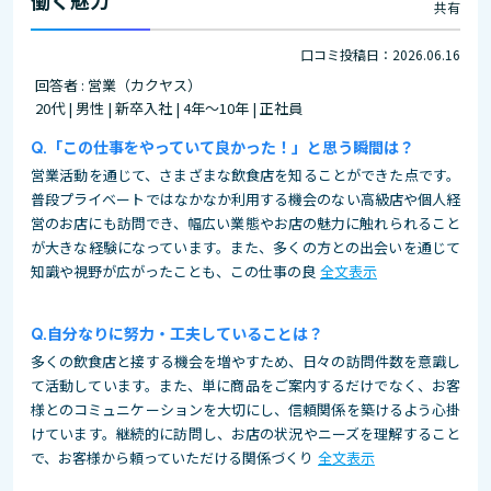
働く魅力
共有
口コミ投稿日：2026.06.16
回答者 : 営業（カクヤス）
20代 | 男性 | 新卒入社 | 4年～10年 | 正社員
「この仕事をやっていて良かった！」と思う瞬間は？
営業活動を通じて、さまざまな飲食店を知ることができた点です。
普段プライベートではなかなか利用する機会のない高級店や個人経
営のお店にも訪問でき、幅広い業態やお店の魅力に触れられること
が大きな経験になっています。また、多くの方との出会いを通じて
知識や視野が広がったことも、この仕事の良
全文表示
自分なりに努力・工夫していることは？
多くの飲食店と接する機会を増やすため、日々の訪問件数を意識し
て活動しています。また、単に商品をご案内するだけでなく、お客
様とのコミュニケーションを大切にし、信頼関係を築けるよう心掛
けています。継続的に訪問し、お店の状況やニーズを理解すること
で、お客様から頼っていただける関係づくり
全文表示