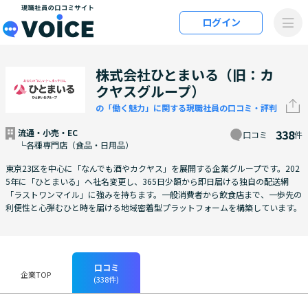
メインコンテンツにスキップ
ログイン
VOiCE 現職社員の口コミサイト
株式会社ひとまいる（旧：カ
クヤスグループ）
の「働く魅力」に関する現職社員の口コミ・評判
流通・小売・EC
338
口コミ
件
└各種専門店（食品・日用品）
東京23区を中心に「なんでも酒やカクヤス」を展開する企業グループです。202
5年に「ひとまいる」へ社名変更し、365日少額から即日届ける独自の配送網
「ラストワンマイル」に強みを持ちます。一般消費者から飲食店まで、一歩先の
利便性と心弾むひと時を届ける地域密着型プラットフォームを構築しています。
口コミ
企業TOP
(338件)