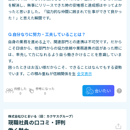
を解消し、無事にリリースできた時の安堵感と達成感はやってよか
ったと思いました。「協力的な仲間に囲まれて仕事ができて良かっ
た！」と思えた瞬間です。
自分なりに努力・工夫していることは？
自身の業務を進める上で、関連部門との連携は不可欠です。だから
こそ日頃から、他部門からの協力依頼や業務連携の話があった際に
は、率先して力になれるよう自ら働きかけることを意識していま
す。
困ったときはお互い様だからこそ、できることはなんでもする姿勢
でいます。この積み重ねが信頼関係を生
全文表示
共感した
参考になった
?
会いたい
0
0
株式会社ひとまいる（旧：カクヤスグループ）
現職社員の口コミ・評判