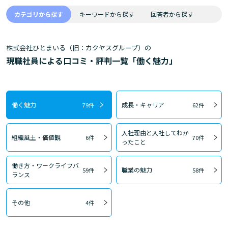
カテゴリから探す
キーワードから探す
回答者から探す
株式会社ひとまいる（旧：カクヤスグループ）の
現職社員による口コミ・評判一覧「働く魅力」
働く魅力
成長・キャリア
79件
62件
入社理由と入社してわか
組織風土・価値観
6件
70件
ったこと
働き方・ワークライフバ
職業の魅力
59件
58件
ランス
その他
4件