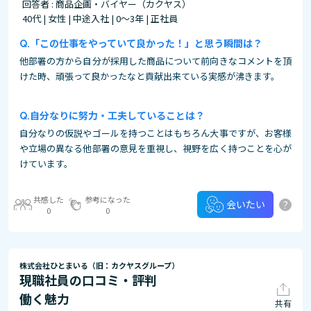
回答者 : 商品企画・バイヤー（カクヤス）
40代 | 女性 | 中途入社 | 0～3年 | 正社員
「この仕事をやっていて良かった！」と思う瞬間は？
他部署の方から自分が採用した商品について前向きなコメントを頂
けた時、頑張って良かったなと貢献出来ている実感が沸きます。
自分なりに努力・工夫していることは？
自分なりの仮説やゴールを持つことはもちろん大事ですが、お客様
や立場の異なる他部署の意見を重視し、視野を広く持つことを心が
けています。
共感した
参考になった
?
会いたい
0
0
株式会社ひとまいる（旧：カクヤスグループ）
現職社員の口コミ・評判
働く魅力
共有