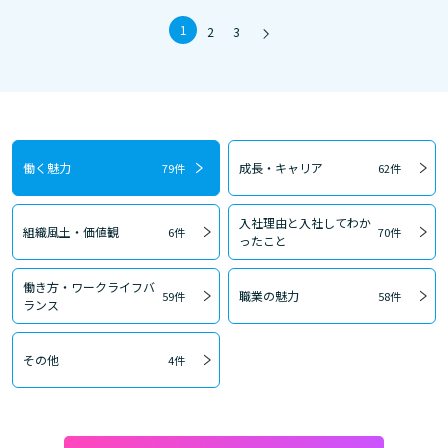
1
2
3
働く魅力
成長・キャリア
79件
62件
入社理由と入社してわか
組織風土・価値観
6件
70件
ったこと
働き方・ワークライフバ
職業の魅力
59件
58件
ランス
その他
4件