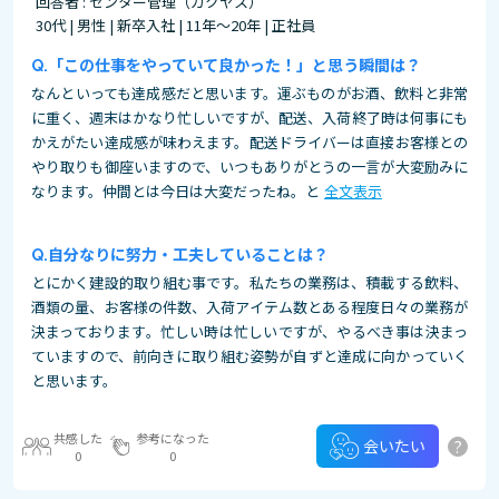
回答者 : センター管理（カクヤス）
30代 | 男性 | 新卒入社 | 11年～20年 | 正社員
「この仕事をやっていて良かった！」と思う瞬間は？
なんといっても達成感だと思います。運ぶものがお酒、飲料と非常
に重く、週末はかなり忙しいですが、配送、入荷終了時は何事にも
かえがたい達成感が味わえます。配送ドライバーは直接お客様との
やり取りも御座いますので、いつもありがとうの一言が大変励みに
なります。仲間とは今日は大変だったね。と
全文表示
自分なりに努力・工夫していることは？
とにかく建設的取り組む事です。私たちの業務は、積載する飲料、
酒類の量、お客様の件数、入荷アイテム数とある程度日々の業務が
決まっております。忙しい時は忙しいですが、やるべき事は決まっ
ていますので、前向きに取り組む姿勢が自ずと達成に向かっていく
と思います。
共感した
参考になった
?
会いたい
0
0