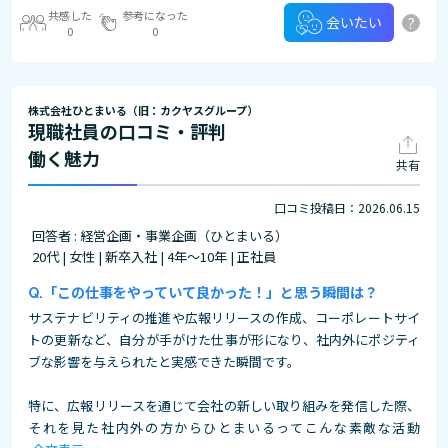
共感した
参考になった
?
会いたい
0
0
株式会社ひとまいる（旧：カクヤスグループ）
現職社員の口コミ・評判
働く魅力
共有
口コミ投稿日：2026.06.15
回答者 : 経営企画・事業企画（ひとまいる）
20代 | 女性 | 新卒入社 | 4年～10年 | 正社員
「この仕事をやっていて良かった！」と思う瞬間は？
サステナビリティの推進や広報リリースの作成、コーポレートサイ
トの更新など、自分が手がけた仕事が形になり、社内外にポジティ
ブな影響を与えられたと実感できた瞬間です。
特に、広報リリースを通じて会社の新しい取り組みを発信した際、
それを見た社内外の方からひとまいるってこんな素敵な活動