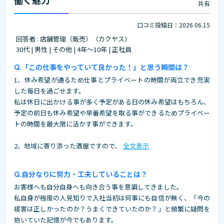
働く魅力
共有
口コミ投稿日：2026.06.15
回答者 : 店舗管理（販売）（カクヤス）
30代 | 男性 | その他 | 4年～10年 | 正社員
「この仕事をやっていて良かった！」と思う瞬間は？
1、休み希望が通るため仕事とプライベートの時間が両立でき充実
した毎日を過ごせます。
私は休日に出かける事が多く予定がある日の休み希望はもちろん、
予定の前日も休み希望や早番希望を取る事ができるためプライベー
トの時間を最大限に活かす事ができます。
2、地域に寄り添った酒屋ですので、
全文表示
自分なりに努力・工夫していることは？
お客様へも自分自身へも向き合う事を意識してきました。
私自身が極度の人見知りで入社当初は何事にも自信が無く、「今の
接客は正しかったのか？うまくできていたのか？」と頻繁に疑問を
抱いていた記憶が今でもあります。