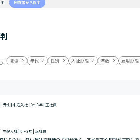
探す
回答者から探す
評判
職種
年代
性別
入社形態
年数
雇用形態
 | 男性 | 中途入社 | 0～3年 | 正社員
 | 中途入社 | 0～3年 | 正社員
感じるのは、良い意味で職種の垣根が低く、アイデアや相談が気軽にで