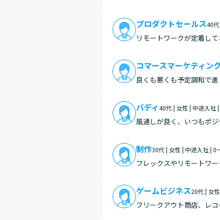
動きながらも、チームで協
あいあ…
プロダクトセールス
40代
リモートワークが定着して
コマースマーケティン
良くも悪くも予定調和で進まない、イレギュ
りに物事が進まない時の現
リ…
バディ
40代 | 女性 | 中途入社 
風通しが良く、いつもポジ
感じます。 また、私は小
無理…
制作
30代 | 女性 | 中途入社 | 
フレックスやリモートワー
ゲームビジネス
20代 | 女
フリークアウト商店、レコ