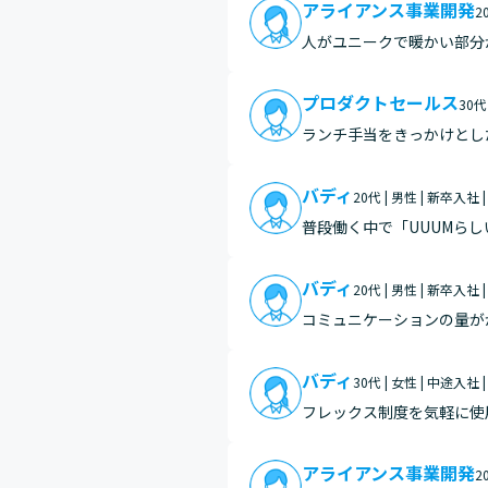
アライアンス事業開発
2
人がユニークで暖かい部分
それ以上のレイヤーの方に
い中…
プロダクトセールス
30代
ランチ手当をきっかけとし
分けられる柔軟な勤務スタ
バディ
20代 | 男性 | 新卒入社 
普段働く中で「UUUMら
す。 私自身、さまざまな領域のクリエイターさんをマネジメントを担当していますが、動画だけでなくイベント・グッズ・音楽・
…
バディ
20代 | 男性 | 新卒入社 
コミュニケーションの量が
特に活用しています。物価
バディ
30代 | 女性 | 中途入社 
フレックス制度を気軽に使
アライアンス事業開発
2