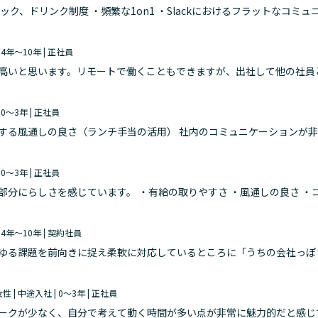
ック、ドリンク制度 ・頻繁な1on1 ・Slackにおけるフラットなコミュ
| 4年～10年 | 正社員
高いと思います。リモートで働くこともできますが、出社して他の社員
す。バディの場合バディ独自の補助があり、クリエイターとのコミュニ
| 0～3年 | 正社員
する風通しの良さ（ランチ手当の活用） 社内のコミュニケーションが
を感じます。特に会社がコミュニケーションを推奨する「ランチ手当」
| 0～3年 | 正社員
有給の取りやすさ ・風通しの良さ ・コミュニケーション能力の高さ
リモートワークの活用 みなさんが自分の生活とうまく折り合いをつけながら仕事をしてい
| 4年～10年 | 契約社員
ゆる課題を前向きに捉え柔軟に対応しているところに「うちの会社っぽ
解があり、やることをしっかりやって休むときもしっかり休むスタイル
 女性 | 中途入社 | 0～3年 | 正社員
ークが少なく、自分で考えて動く時間が多い点が非常に魅力的だと感じ