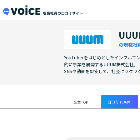
メインコンテンツにスキップ
VOiCE 現職社員の口コミサイト
UU
の現職社
YouTuberをはじめとしたインフ
的に事業を展開するUUUM株式会社。
SNSや動画を駆使して、社会にワクワ
口コミ
(536件)
企業TOP