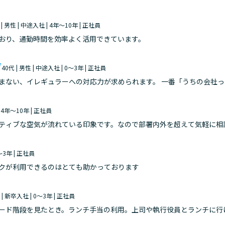
力してプロジェクトを進めている雰囲気があり、先輩後輩の枠に関わら
 | 男性 | 中途入社 | 4年～10年 | 正社員
おり、通勤時間を効率よく活用できています。
グ
40代 | 男性 | 中途入社 | 0～3年 | 正社員
ラーへの対応力が求められます。 一番「うちの会社っぽい」と実感するのは、計画通
場の空気感です。前職の一アパレルEC物流では、数ヶ月前から納品ス
| 4年～10年 | 正社員
ティブな空気が流れている印象です。なので部署内外を超えて気軽に相
学生の娘の子育て中でもあるのですが、リモートワークとフレックス制
0～3年 | 正社員
クが利用できるのはとても助かっております
性 | 新卒入社 | 0～3年 | 正社員
ード階段を見たとき。ランチ手当の利用。上司や執行役員とランチに行