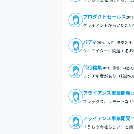
いても様々な視点から意見をもらえるた
が…
プロダクトセールス
20代
クライアントからいただい
バディ
20代 | 女性 | 新卒入社 
クリエイターに関連するお
角的なビジネスを展開して
物事…
代行編集
30代 | 男性 | 中途入
ランチ制度があり（規定の
段はPCと常に向き合う業
アライアンス事業開発
2
フレックス、リモートなど
アライアンス事業開発
3
「うちの会社らしい」と感
るところです。業務内容や