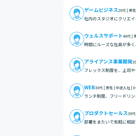
ュニケ…
ゲームビジネス
20代 | 男
社内のスタジオにクリエイ
ウェルスサポート
40代 |
時間にルーズな社員が多く
アライアンス事業開発
2
フレックス制度を、上司や
る使い方は良くないですが
WEB
30代 | 男性 | 中途入社 | 
ランチ制度、フリードリン
プロダクトセールス
30代
部署をまたいで気軽に相談
文化を実感します。 また、フレックスタイム制度やリモートワーク制度を活用しており、業務内容や家庭の事情に合わせて柔軟に
働…