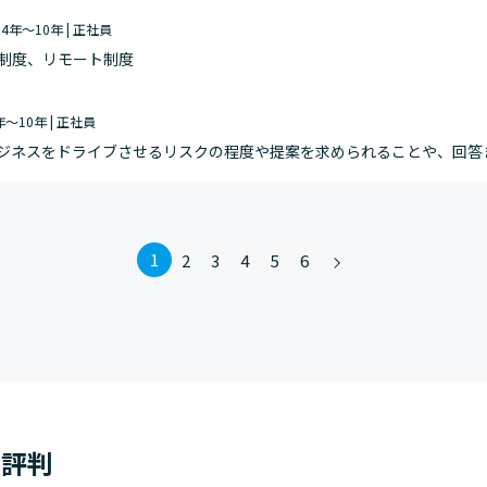
| 4年～10年 | 正社員
制度、リモート制度
4年～10年 | 正社員
ジネスをドライブさせるリスクの程度や提案を求められることや、回答
きに、UUUMっぽさを感じます。活用している制度・働き方としては、
1
2
3
4
5
6
・評判