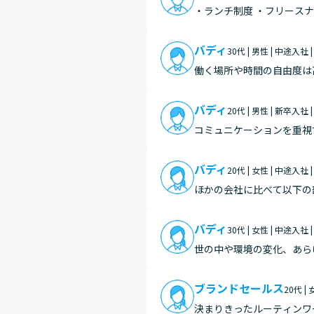
・ランチ制度 ・フリースナ
バディ
30代 | 男性 | 中途入社 
働く場所や時間の自由度は
当が出るのもありがたいで
ような…
バディ
20代 | 男性 | 新卒入社 
コミュニケーションを重視
点に「うちの会社らしさ」
の垣…
バディ
20代 | 女性 | 中途入社 
ほかの会社に比べて以下の部分にらしさを感じています。 ・
・
バディ
30代 | 女性 | 中途入社 
世の中や環境の変化、あら
員それぞれの生活環境に理
ブランドセールス
20代 |
決まりきったルーティンワ