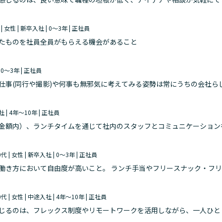
め、新しい発見や学びにつながっています。 働き方としては、リモートワークを活用しな
 | 女性 | 新卒入社 | 0～3年 | 正社員
たものを社員全員がもらえる機会があること
| 0～3年 | 正社員
仕事(同行や撮影)や何事も無邪気に考えてみる姿勢は常にうちの会社ら
いて、自社でできることが多くあるからこそ次から次へとアイデアを出
社 | 4年～10年 | 正社員
金額内）、ランチタイムを通じて社内のスタッフとコミュニケーション
種ですが、 この制度のおかげで他チームのメンバーとも気軽に交流する
0代 | 女性 | 新卒入社 | 0～3年 | 正社員
働き方において自由度が高いこと。 ランチ手当やフリースナック・フ
0代 | 女性 | 中途入社 | 4年～10年 | 正社員
じるのは、フレックス制度やリモートワークを活用しながら、一人ひと
チームの状況に応じて出社とリモートを柔軟に使い分けており、集中し