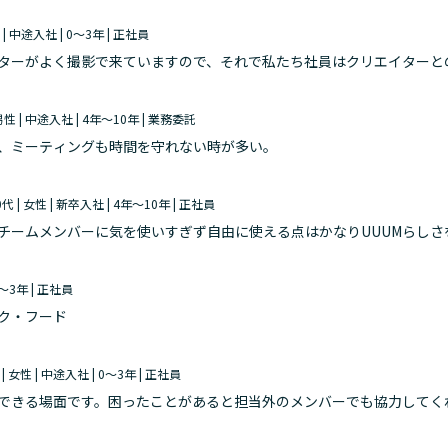
性 | 中途入社 | 0～3年 | 正社員
ターがよく撮影で来ていますので、それで私たち社員はクリエイターと
 男性 | 中途入社 | 4年～10年 | 業務委託
、ミーティングも時間を守れない時が多い。
0代 | 女性 | 新卒入社 | 4年～10年 | 正社員
チームメンバーに気を使いすぎず自由に使える点はかなりUUUMらしさ
、休んでいることをNGとする空気は全くないと思っています。
0～3年 | 正社員
ク・フード
 | 女性 | 中途入社 | 0～3年 | 正社員
できる場面です。困ったことがあると担当外のメンバーでも協力してく