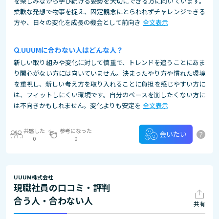
を楽しみながら学び続ける姿勢を大切にできる方に向いています。
柔軟な発想で物事を捉え、固定観念にとらわれずチャレンジできる
方や、日々の変化を成長の機会として前向き
全文表示
UUUMに合わない人はどんな人？
新しい取り組みや変化に対して慎重で、トレンドを追うことにあま
り関心がない方には向いていません。決まったやり方や慣れた環境
を重視し、新しい考え方を取り入れることに負担を感じやすい方に
は、フィットしにくい環境です。自分のペースを崩したくない方に
は不向きかもしれません。変化よりも安定を
全文表示
共感した
参考になった
?
会いたい
0
0
UUUM株式会社
現職社員の口コミ・評判
合う人・合わない人
共有