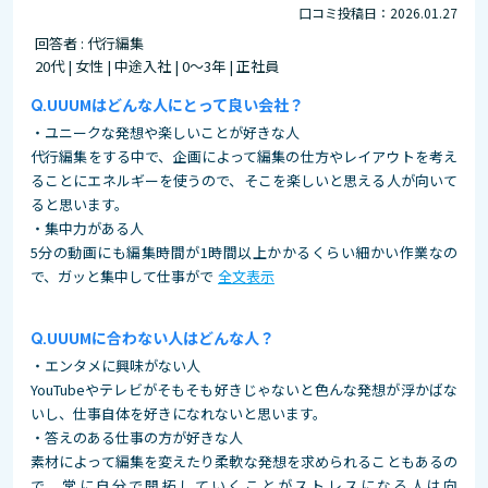
口コミ投稿日：2026.01.27
回答者 : 代行編集
20代 | 女性 | 中途入社 | 0～3年 | 正社員
UUUMはどんな人にとって良い会社？
・ユニークな発想や楽しいことが好きな人
代行編集をする中で、企画によって編集の仕方やレイアウトを考え
ることにエネルギーを使うので、そこを楽しいと思える人が向いて
ると思います。
・集中力がある人
5分の動画にも編集時間が1時間以上かかるくらい細かい作業なの
で、ガッと集中して仕事がで
全文表示
UUUMに合わない人はどんな人？
・エンタメに興味がない人
YouTubeやテレビがそもそも好きじゃないと色んな発想が浮かばな
いし、仕事自体を好きになれないと思います。
・答えのある仕事の方が好きな人
素材によって編集を変えたり柔軟な発想を求められることもあるの
で、常に自分で開拓していくことがストレスになる人は向