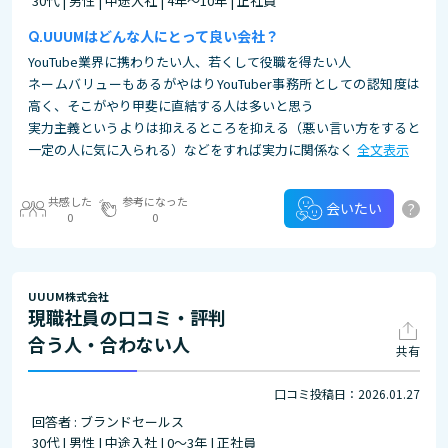
30代 | 男性 | 中途入社 | 4年～10年 | 正社員
UUUMはどんな人にとって良い会社？
YouTube業界に携わりたい人、若くして役職を得たい人
ネームバリューもあるがやはりYouTuber事務所としての認知度は
高く、そこがやり甲斐に直結する人は多いと思う
実力主義というよりは抑えるところを抑える（悪い言い方をすると
一定の人に気に入られる）などをすれば実力に関係なく
全文表示
共感した
参考になった
?
会いたい
0
0
UUUM株式会社
現職社員の口コミ・評判
合う人・合わない人
共有
口コミ投稿日：2026.01.27
回答者 : ブランドセールス
30代 | 男性 | 中途入社 | 0～3年 | 正社員