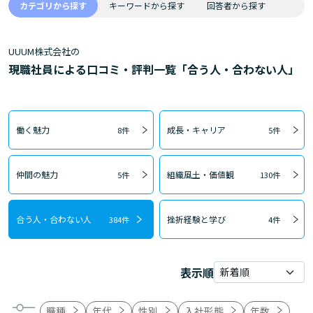
カテゴリから探す
キーワードから探す
回答者から探す
UUUM株式会社の
現職社員による口コミ・評判一覧「合う人・合わない人」
働く魅力
成長・キャリア
8件
5件
仲間の魅力
組織風土・価値観
5件
130件
合う人・合わない人
挫折経験と学び
384件
4件
表示順
職種
年代
性別
入社形態
年数