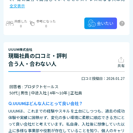
全文表示
共感した
参考になった
?
会いたい
0
0
UUUM株式会社
現職社員の口コミ・評判
合う人・合わない人
共有
口コミ投稿日：2026.01.27
回答者 : プロダクトセールス
50代 | 男性 | 中途入社 | 4年～10年 | 正社員
UUUMはどんな人にとって良い会社？
UUUMは、これまでの経験やスキルを土台にしつつも、過去の成功
体験や実績に固執せず、変化の多い環境に柔軟に順応できる方にと
って良い会社だと考えています。私自身、入社後に想像していた以
上に多様な事業部や役割が存在していることを知り、個人のキャリ