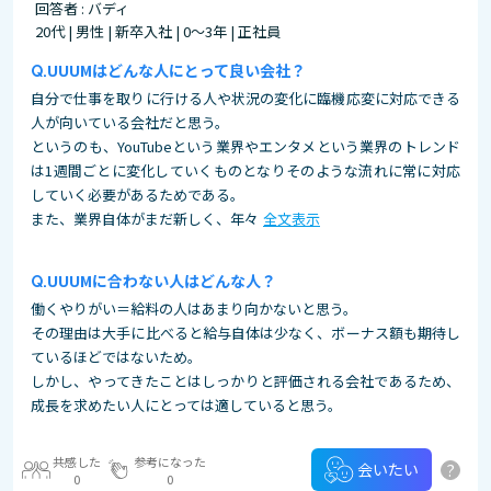
回答者 : バディ
20代 | 男性 | 新卒入社 | 0～3年 | 正社員
UUUMはどんな人にとって良い会社？
自分で仕事を取りに行ける人や状況の変化に臨機応変に対応できる
人が向いている会社だと思う。
というのも、YouTubeという業界やエンタメという業界のトレンド
は1週間ごとに変化していくものとなりそのような流れに常に対応
していく必要があるためである。
また、業界自体がまだ新しく、年々
全文表示
UUUMに合わない人はどんな人？
働くやりがい＝給料の人はあまり向かないと思う。
その理由は大手に比べると給与自体は少なく、ボーナス額も期待し
ているほどではないため。
しかし、やってきたことはしっかりと評価される会社であるため、
成長を求めたい人にとっては適していると思う。
共感した
参考になった
?
会いたい
0
0