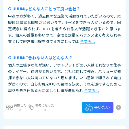
UUUMはどんな人にとって良い会社？
中途の方が多く、過去色々な企業で活躍されていたがいるので、経
験値は豊富な職場だと思います。1→10をできる人がいるので、固
定概念に縛られず、0→1を考えられる人が活躍できるかと思いま
す。個人の裁量も多いので、定性と定量をバランスよく考えられ事
業として経営者目線を持てる方にとっては
全文表示
UUUMに合わない人はどんな人？
個人の主張や考えが浅い、アウトプットが弱い人はそれなりの仕事
のレイヤー、待遇かと思います。会社に対して強み、バリューが発
揮できない人は向いていないと思います。いい意味で縛られず自由
が効くので、自らお尻を叩いて目標を決め、それを遂行するために
周りを巻き込める人は楽しく仕事が進められ
全文表示
共感した
参考になった
?
会いたい
0
0