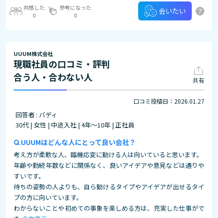
共感した
参考になった
?
会いたい
0
0
UUUM株式会社
現職社員の口コミ・評判
合う人・合わない人
共有
口コミ投稿日：2026.01.27
回答者 : バディ
30代 | 女性 | 中途入社 | 4年～10年 | 正社員
UUUMはどんな人にとって良い会社？
考え方が柔軟な人、臨機応変に動ける人は向いていると思います。
年齢や勤続年数などに関係なく、良いアイデアや意見などは通りや
すいです。
待ちの姿勢の人よりも、自ら動けるタイプやアイデアが出せるタイ
プの方に向いています。
わからないことや初めての事象を楽しめる方は、充実した仕事がで