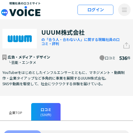
メインコンテンツにスキップ
ログイン
VOiCE 現職社員の口コミサイト
UUUM株式会社
の「合う人・合わない人」に関する現職社員の口
コミ・評判
広告・メディア・デザイン
536
口コミ
件
└芸能・エンタメ
YouTuberをはじめとしたインフルエンサーとともに、マネジメント・動画制
作・企業タイアップなど多角的に事業を展開するUUUM株式会社。
SNSや動画を駆使して、社会にワクワクする体験を届けている。
口コミ
企業TOP
(536件)