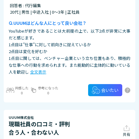
回答者 : 代行編集
20代 | 男性 | 中途入社 | 0～3年 | 正社員
UUUMはどんな人にとって良い会社？
YouTubeが好きであることは大前提の上で、以下2点が非常に大事
だと感じます。
1点目は”仕事”に対して前向きに捉えているか
2点目は変化を好むか
1点目に関しては、ベンチャー企業という立ち位置もあり、積極的
な仕事への行動を求められます。また能動的に主体的に動いている
人を歓迎し
全文表示
共感した
参考になった
?
会いたい
0
0
UUUM株式会社
現職社員の口コミ・評判
合う人・合わない人
共有