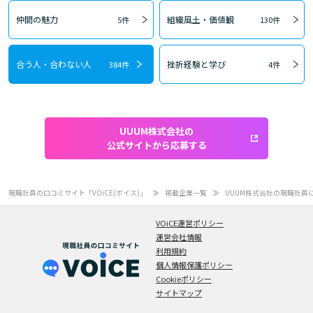
仲間の魅力
組織風土・価値観
5件
130件
合う人・合わない人
挫折経験と学び
384件
4件
UUUM株式会社の
公式サイトから応募する
現職社員の口コミサイト「VOiCE(ボイス)」
掲載企業一覧
UUUM株式会社の現職社員
VOiCE運営ポリシー
運営会社情報
利用規約
個人情報保護ポリシー
Cookieポリシー
サイトマップ