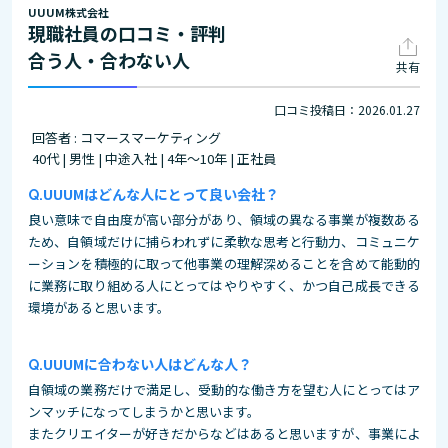
UUUM株式会社
現職社員の口コミ・評判
合う人・合わない人
共有
口コミ投稿日：2026.01.27
回答者 : コマースマーケティング
40代 | 男性 | 中途入社 | 4年～10年 | 正社員
UUUMはどんな人にとって良い会社？
良い意味で自由度が高い部分があり、領域の異なる事業が複数ある
ため、自領域だけに捕らわれずに柔軟な思考と行動力、コミュニケ
ーションを積極的に取って他事業の理解深めることを含めて能動的
に業務に取り組める人にとってはやりやすく、かつ自己成長できる
環境があると思います。
UUUMに合わない人はどんな人？
自領域の業務だけで満足し、受動的な働き方を望む人にとってはア
ンマッチになってしまうかと思います。
またクリエイターが好きだからなどはあると思いますが、事業によ