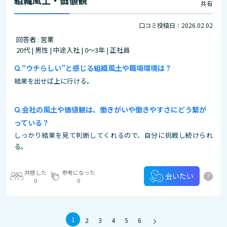
組織風土・価値観
共有
口コミ投稿日：2026.02.02
回答者 : 営業
20代 | 男性 | 中途入社 | 0～3年 | 正社員
“ウチらしい”と感じる組織風土や職場環境は？
結果を出せば上に行ける。
会社の風土や価値観は、働きがいや働きやすさにどう繋が
っている？
しっかり結果を見て判断してくれるので、自分に挑戦し続けられ
る。
共感した
参考になった
?
会いたい
0
0
1
2
3
4
5
6