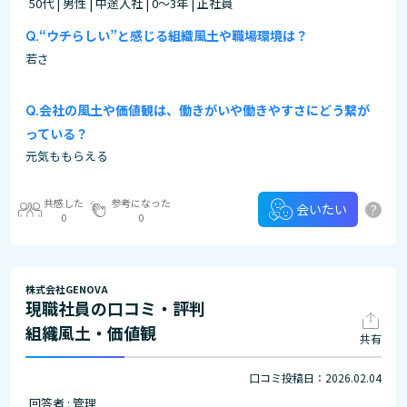
50代 | 男性 | 中途入社 | 0～3年 | 正社員
“ウチらしい”と感じる組織風土や職場環境は？
若さ
会社の風土や価値観は、働きがいや働きやすさにどう繋が
っている？
元気ももらえる
共感した
参考になった
?
会いたい
0
0
株式会社GENOVA
現職社員の口コミ・評判
組織風土・価値観
共有
口コミ投稿日：2026.02.04
回答者 : 管理