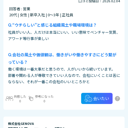
口コミ投稿日：2026.02.04
回答者 : 営業
20代 | 女性 | 新卒入社 | 0～3年 | 正社員
“ウチらしい”と感じる組織風土や職場環境は？
社員がいい人、人だけは本当にいい、いい意味でベンチャー気質、
アワード等行事が楽しい
会社の風土や価値観は、働きがいや働きやすさにどう繋が
っている？
働く環境は一番大事だと思うので、人がいいから続いています。
部署や関わる人が尊敬できていい人なので、会社にいくことは苦に
ならない、それが一番この会社のいいところかと
共感した
参考になった
?
会いたい
0
0
株式会社GENOVA