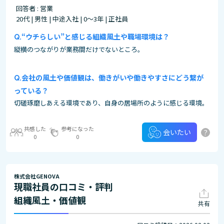
回答者 : 営業
20代 | 男性 | 中途入社 | 0～3年 | 正社員
“ウチらしい”と感じる組織風土や職場環境は？
縦横のつながりが業務間だけでないところ。
会社の風土や価値観は、働きがいや働きやすさにどう繋が
っている？
切磋琢磨しあえる環境であり、自身の居場所のように感じる環境。
共感した
参考になった
?
会いたい
0
0
株式会社GENOVA
現職社員の口コミ・評判
組織風土・価値観
共有