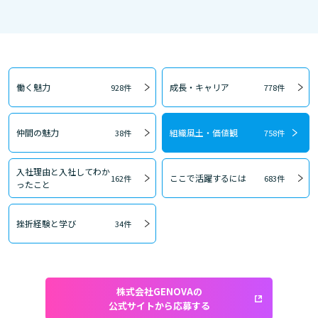
働く魅力
成長・キャリア
928件
778件
仲間の魅力
組織風土・価値観
38件
758件
入社理由と入社してわか
ここで活躍するには
162件
683件
ったこと
挫折経験と学び
34件
株式会社GENOVAの
公式サイトから応募する