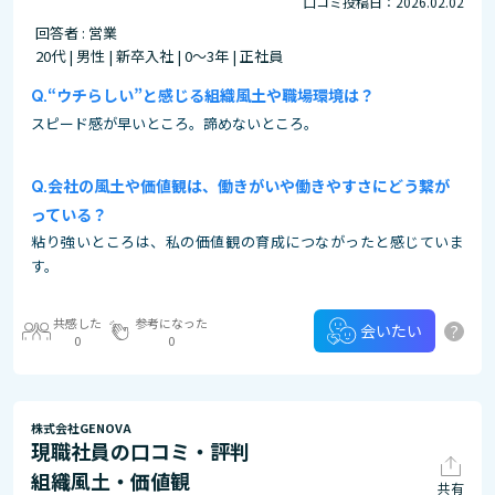
口コミ投稿日：2026.02.02
回答者 : 営業
20代 | 男性 | 新卒入社 | 0～3年 | 正社員
“ウチらしい”と感じる組織風土や職場環境は？
スピード感が早いところ。諦めないところ。
会社の風土や価値観は、働きがいや働きやすさにどう繋が
っている？
粘り強いところは、私の価値観の育成につながったと感じていま
す。
共感した
参考になった
?
会いたい
0
0
株式会社GENOVA
現職社員の口コミ・評判
組織風土・価値観
共有