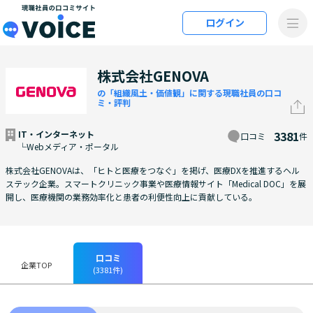
メインコンテンツにスキップ
ログイン
VOiCE 現職社員の口コミサイト
株式会社GENOVA
の「組織風土・価値観」に関する現職社員の口コ
ミ・評判
IT・インターネット
3381
口コミ
件
└Webメディア・ポータル
株式会社GENOVAは、「ヒトと医療をつなぐ」を掲げ、医療DXを推進するヘル
ステック企業。スマートクリニック事業や医療情報サイト「Medical DOC」を展
開し、医療機関の業務効率化と患者の利便性向上に貢献している。
口コミ
企業TOP
(3381件)