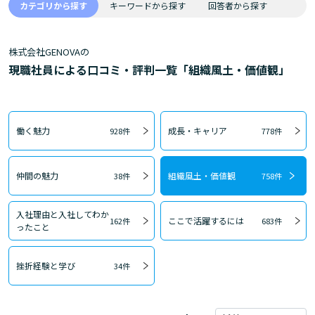
カテゴリから探す
キーワードから探す
回答者から探す
株式会社GENOVAの
現職社員による口コミ・評判一覧「組織風土・価値観」
働く魅力
成長・キャリア
928件
778件
仲間の魅力
組織風土・価値観
38件
758件
入社理由と入社してわか
ここで活躍するには
162件
683件
ったこと
挫折経験と学び
34件