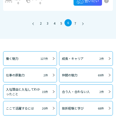
?
会いたい
0
0
6
2
3
4
5
7
働く魅力
成長・キャリア
127件
2件
仕事の原動力
仲間の魅力
2件
69件
入社理由と入社してわか
合う人・合わない人
15件
2件
ったこと
ここで活躍するには
挫折経験と学び
20件
68件