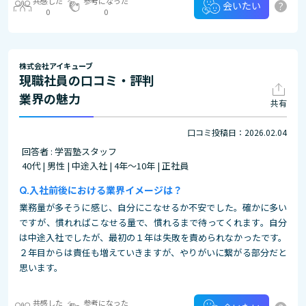
共感した
参考になった
?
会いたい
0
0
株式会社アイキューブ
現職社員の口コミ・評判
業界の魅力
共有
口コミ投稿日：2026.02.04
回答者 : 学習塾スタッフ
40代 | 男性 | 中途入社 | 4年～10年 | 正社員
入社前後における業界イメージは？
業務量が多そうに感じ、自分にこなせるか不安でした。確かに多い
ですが、慣れればこなせる量で、慣れるまで待ってくれます。自分
は中途入社でしたが、最初の１年は失敗を責められなかったです。
２年目からは責任も増えていきますが、やりがいに繋がる部分だと
思います。
共感した
参考になった