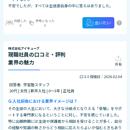
不安でしたが、すべては生徒達自身の中に答えはありました。
共感した
参考になった
?
会いたい
0
0
株式会社アイキューブ
現職社員の口コミ・評判
業界の魅力
共有
口コミ投稿日：2026.02.04
回答者 : 学習塾スタッフ
20代 | 女性 | 新卒入社 | 0～3年 | 正社員
入社前後における業界イメージは？
その生徒の人生において、大きな分岐点となりえる「受験」をサポ
ートする専門家になるということに対し、不安を感じていました。
特に出願時期には生徒や保護者から相談を受けることが多く、自分
の経験や知識の無さからどう相談に応えたらよいか悩むときもあり