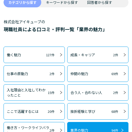
カテゴリから探す
キーワードから探す
回答者から探す
株式会社アイキューブの
現職社員による口コミ・評判一覧「業界の魅力」
働く魅力
成長・キャリア
127件
2件
仕事の原動力
仲間の魅力
2件
69件
入社理由と入社してわか
合う人・合わない人
15件
2件
ったこと
ここで活躍するには
挫折経験と学び
20件
68件
働き方・ワークライフバラ
業界の魅力
2件
94件