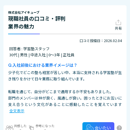
株式会社アイキューブ
現職社員の口コミ・評判
業界の魅力
共有
口コミ投稿日：2026.02.04
回答者 : 学習塾スタッフ
30代 | 男性 | 中途入社 | 0～3年 | 正社員
入社前後における業界イメージは？
少子化でどこの塾も経営が苦しい中、本当に支持される学習塾が生
き残りをかけて日々業務に取り組んでいます。
転職を通じて、自分がどこまで通用するか不安もありました。
部門のメンバーは仲が良く、風通しが良い。困ったときにお互いに
支え合うという文化があることに感動したことを覚えています
全文表示
共感した
参考になった
?
会いたい