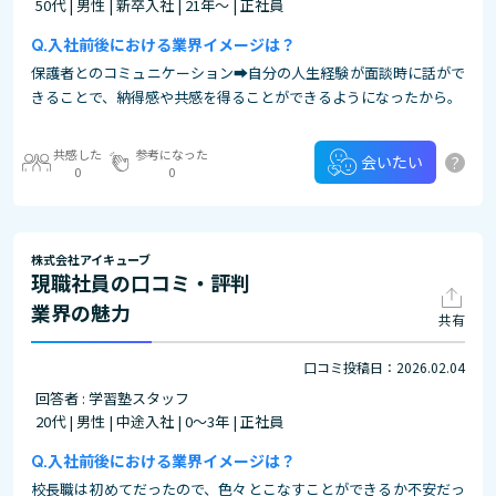
50代 | 男性 | 新卒入社 | 21年～ | 正社員
入社前後における業界イメージは？
保護者とのコミュニケーション➡自分の人生経験が面談時に話がで
きることで、納得感や共感を得ることができるようになったから。
共感した
参考になった
?
会いたい
0
0
株式会社アイキューブ
現職社員の口コミ・評判
業界の魅力
共有
口コミ投稿日：2026.02.04
回答者 : 学習塾スタッフ
20代 | 男性 | 中途入社 | 0～3年 | 正社員
入社前後における業界イメージは？
校長職は初めてだったので、色々とこなすことができるか不安だっ