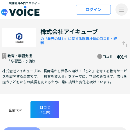
メインコンテンツにスキップ
ログイン
VOiCE 現職社員の口コミサイト
株式会社アイキューブ
の「業界の魅力」に関する現職社員の口コミ・評
判
教育・学習支援
401
口コミ
件
└学習塾・予備校
株式会社アイキューブは、長野県から世界へ向けて「ひと」を育てる教育サービ
スを展開する企業です。「教育を変える」をテーマに、学習のみならず、次代を
担う子どもたちの成長を支えるため、常に挑戦と変化を続けています。
口コミ
企業TOP
(401件)