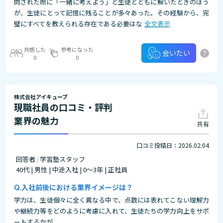
問された際に「一緒に考えよう」と生徒とともに解いたときのほう
が、生徒にとって記憶に残ることが多々あった。その経験から、完
璧にすべてを教えられる存在である必要はな
全文表示
共感した
参考になった
?
会いたい
0
0
株式会社アイキューブ
現職社員の口コミ・評判
業界の魅力
共有
口コミ投稿日：2026.02.04
回答者 : 学習塾スタッフ
40代 | 男性 | 中途入社 | 0～3年 | 正社員
入社前後における業界イメージは？
学力は、生徒個々に全く異なる中で、点数には表れてこない理解力
や継続力等をどのように考慮に入れて、生徒たちの学力向上をサポ
ートするかが