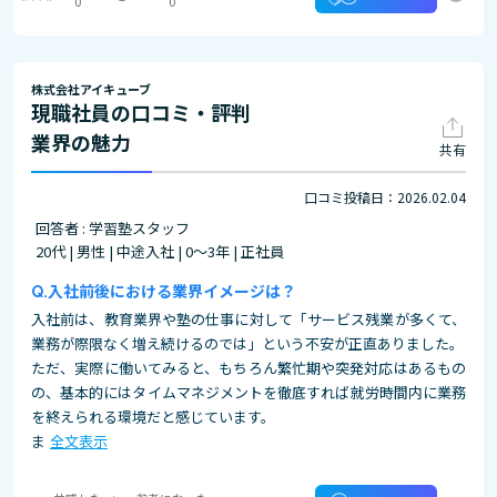
0
0
株式会社アイキューブ
現職社員の口コミ・評判
業界の魅力
共有
口コミ投稿日：2026.02.04
回答者 : 学習塾スタッフ
20代 | 男性 | 中途入社 | 0～3年 | 正社員
入社前後における業界イメージは？
入社前は、教育業界や塾の仕事に対して「サービス残業が多くて、
業務が際限なく増え続けるのでは」という不安が正直ありました。
ただ、実際に働いてみると、もちろん繁忙期や突発対応はあるもの
の、基本的にはタイムマネジメントを徹底すれば就労時間内に業務
を終えられる環境だと感じています。
ま
全文表示