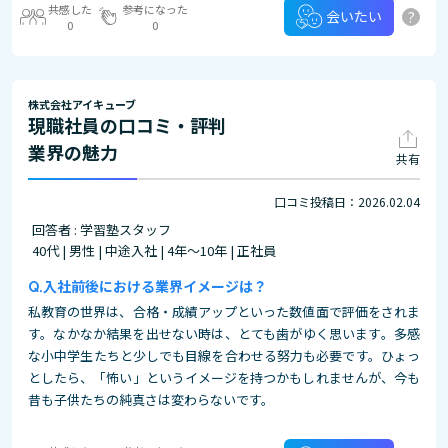
共感した
参考になった
?
会いたい
0
0
株式会社アイキューブ
現職社員の口コミ・評判
業界の魅力
共有
口コミ投稿日：2026.02.04
回答者 : 学習塾スタッフ
40代 | 男性 | 中途入社 | 4年～10年 | 正社員
入社前後における業界イメージは？
私教育の世界は、合格・成績アップといった数値面で評価をされま
す。なかなか結果を出せない時は、とても歯がゆく思います。多感
な小中学生たちと少しでも目線を合わせる努力も必要です。ひょっ
としたら、「怖い」というイメージを持つかもしれませんが、今も
昔も子供たちの純真さは変わらないです。