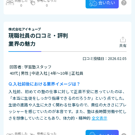
共感した
参考になった
?
会いたい
0
0
株式会社アイキューブ
現職社員の口コミ・評判
業界の魅力
共有
口コミ投稿日：2026.02.05
回答者 : 学習塾スタッフ
40代 | 男性 | 中途入社 | 4年～10年 | 正社員
入社前後における業界イメージは？
入社前、初めての塾の仕事に対して正直不安に思っていたのは、
「本当に生徒をしっかり指導できるのだろうか」という点でした。
生徒の進路や人生に大きく関わる仕事なので、責任の大きさにプレ
ッシャーを感じていたのが本音です。また、塾は長時間労働や忙し
さを想像していたこともあり、体力的・精神的
全文表示
共感した
参考になった