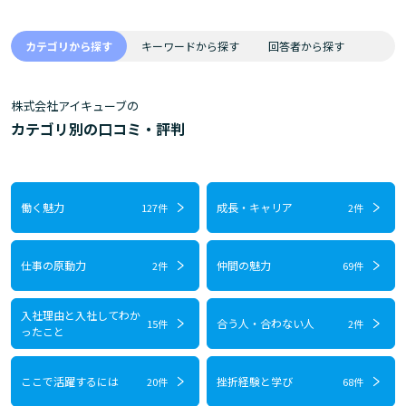
カテゴリから探す
キーワードから探す
回答者から探す
株式会社アイキューブの
カテゴリ別の口コミ・評判
働く魅力
成長・キャリア
127件
2件
仕事の原動力
仲間の魅力
2件
69件
入社理由と入社してわか
合う人・合わない人
15件
2件
ったこと
ここで活躍するには
挫折経験と学び
20件
68件