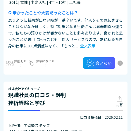
30代 | 女性 | 中途入社 | 4年～10年 | 正社員
辛かったことや大変だったことは？
思うように結果が出ない時が一番辛いです。他人をその気にさせる
ことはなかなか難しく、特に対象となる生徒さんは思春期真っ盛り
で、私たちの語りかけが響かないことも多々あります。良かれと思
ったことが裏目に出ることも。対人サービスなので、常に私たち自
身の仕事に100点満点はなく、「もっとこ
全文表示
共感した
参考になった
?
会いたい
0
0
株式会社アイキューブ
現職社員の口コミ・評判
挫折経験と学び
共有
口コミ投稿日：2026.02.11
回答者 : 学習塾スタッフ