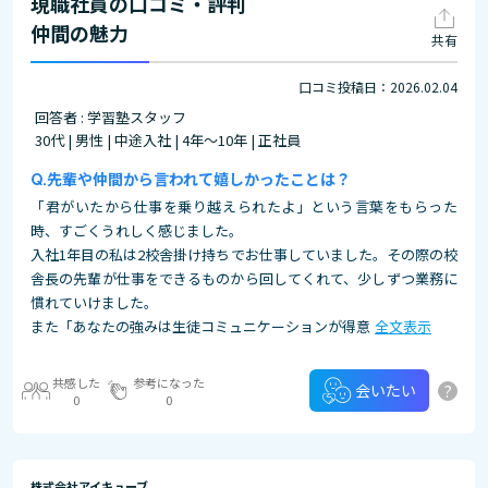
現職社員の口コミ・評判
仲間の魅力
共有
口コミ投稿日：2026.02.04
回答者 : 学習塾スタッフ
30代 | 男性 | 中途入社 | 4年～10年 | 正社員
先輩や仲間から言われて嬉しかったことは？
「君がいたから仕事を乗り越えられたよ」という言葉をもらった
時、すごくうれしく感じました。
入社1年目の私は2校舎掛け持ちでお仕事していました。その際の校
舎長の先輩が仕事をできるものから回してくれて、少しずつ業務に
慣れていけました。
また「あなたの強みは生徒コミュニケーションが得意
全文表示
共感した
参考になった
?
会いたい
0
0
株式会社アイキューブ