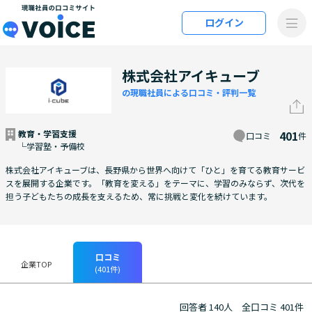
メインコンテンツにスキップ
ログイン
VOiCE 現職社員の口コミサイト
株式会社アイキューブ
の現職社員による口コミ・評判一覧
教育・学習支援
401
口コミ
件
└学習塾・予備校
株式会社アイキューブは、長野県から世界へ向けて「ひと」を育てる教育サービ
スを展開する企業です。「教育を変える」をテーマに、学習のみならず、次代を
担う子どもたちの成長を支えるため、常に挑戦と変化を続けています。
口コミ
企業TOP
(401件)
回答者 140人
全口コミ 401件