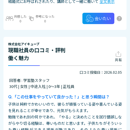
結婚式にお呼ばれされたり、講師として一緒に働いて
全文表示
共感した
参考になった
?
会いたい
0
0
株式会社アイキューブ
現職社員の口コミ・評判
働く魅力
共有
口コミ投稿日：2026.02.05
回答者 : 学習塾スタッフ
30代 | 女性 | 中途入社 | 0～3年 | 正社員
「この仕事をやっていて良かった！」と思う瞬間は？
子供は純粋でかわいいので、彼らが頑張っている姿や喜んでいる姿
を見れることが幸せであり、元気がもらえます。
勉強であれ別の何かであれ、「やる」と決めたことを試行錯誤しな
がらやり切る経験は、尊いものだと思います。子供たちがそういっ
た尊い経験ができる場所が塾であり、そのような尊い場所に