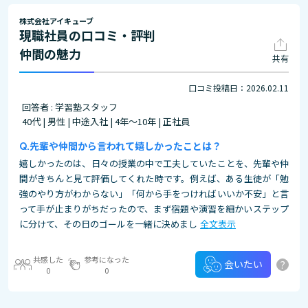
株式会社アイキューブ
現職社員の口コミ・評判
仲間の魅力
共有
口コミ投稿日：2026.02.11
回答者 : 学習塾スタッフ
40代 | 男性 | 中途入社 | 4年～10年 | 正社員
先輩や仲間から言われて嬉しかったことは？
嬉しかったのは、日々の授業の中で工夫していたことを、先輩や仲
間がきちんと見て評価してくれた時です。例えば、ある生徒が「勉
強のやり方がわからない」「何から手をつければいいか不安」と言
って手が止まりがちだったので、まず宿題や演習を細かいステップ
に分けて、その日のゴールを一緒に決めまし
全文表示
共感した
参考になった
?
会いたい
0
0