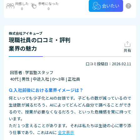
共感した
参考になった
?
会いたい
0
0
株式会社アイキューブ
現職社員の口コミ・評判
業界の魅力
共有
口コミ投稿日：2026.02.11
回答者 : 学習塾スタッフ
40代 | 男性 | 中途入社 | 0～3年 | 正社員
入社前後における業界イメージは？
何といっても少子化とAIの台頭です。子どもの数が減っているので
生徒数が減るだろう、AIによってどんどん自分で調べることができ
るので、授業が必要なくなるだろう、といった危機感を常に持って
います。
ただ１つ言えることがあります。それは私たちは生徒の心に寄り添
う仕事であり、これはAIに
全文表示