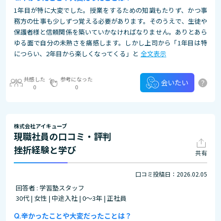
1年目が特に大変でした。授業をするための知識もたりず、かつ事
務方の仕事も少しずつ覚える必要があります。そのうえで、生徒や
保護者様と信頼関係を築いていかなければなりません。ありとあら
ゆる面で自分の未熟さを痛感します。しかし上司から「1年目は特
につらい、2年目から楽しくなってくる」と
全文表示
共感した
参考になった
?
会いたい
0
0
株式会社アイキューブ
現職社員の口コミ・評判
挫折経験と学び
共有
口コミ投稿日：2026.02.05
回答者 : 学習塾スタッフ
30代 | 女性 | 中途入社 | 0～3年 | 正社員
辛かったことや大変だったことは？