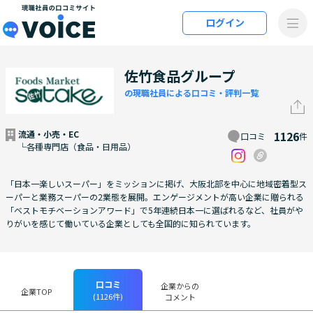
メインコンテンツにスキップ
ログイン
VOiCE 現職社員の口コミサイト
佐竹食品グループ
の現職社員による口コミ・評判一覧
流通・小売・EC
1126
口コミ
件
└各種専門店（食品・日用品）
「日本一楽しいスーパー」をミッションに掲げ、大阪北部を中心に地域密着型ス
ーパーと業務スーパーの2業態を展開。エンゲージメントが高い企業に贈られる
「ベストモチベーションアワード」で5年連続日本一に選ばれるなど、社員がや
りがいを感じて働いている企業としても全国的に知られています。
口コミ
企業からの
企業TOP
(1126件)
コメント