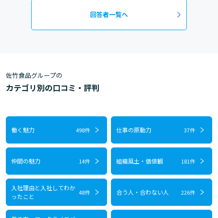
回答者一覧へ
佐竹食品グループの
カテゴリ別の口コミ・評判
働く魅力
仕事の原動力
498件
37件
仲間の魅力
組織風土・価値観
14件
181件
入社理由と入社してわか
合う人・合わない人
48件
226件
ったこと