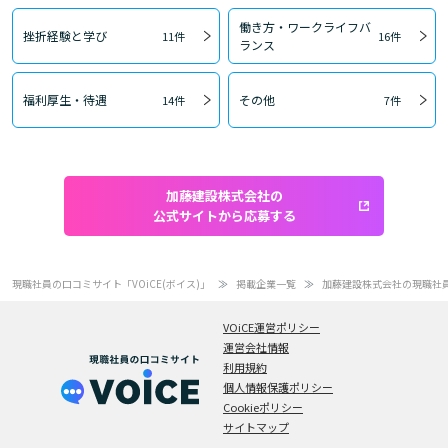
働き方・ワークライフバ
挫折経験と学び
11件
16件
ランス
福利厚生・待遇
その他
14件
7件
加藤建設株式会社の
公式サイトから応募する
現職社員の口コミサイト「VOiCE(ボイス)」
掲載企業一覧
加藤建設株式会社の現職社
VOiCE運営ポリシー
運営会社情報
利用規約
個人情報保護ポリシー
Cookieポリシー
サイトマップ