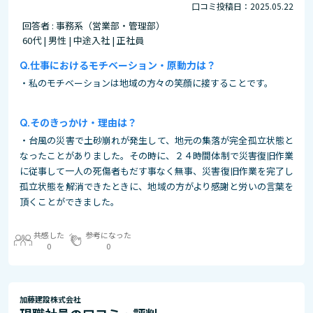
口コミ投稿日：2025.05.22
回答者 : 事務系（営業部・管理部）
60代 | 男性 | 中途入社 | 正社員
仕事におけるモチベーション・原動力は？
・私のモチベーションは地域の方々の笑顔に接することです。
そのきっかけ・理由は？
・台風の災害で土砂崩れが発生して、地元の集落が完全孤立状態と
なったことがありました。その時に、２４時間体制で災害復旧作業
に従事して一人の死傷者もだす事なく無事、災害復旧作業を完了し
孤立状態を解消できたときに、地域の方がより感謝と労いの言葉を
頂くことができました。
共感した
参考になった
0
0
加藤建設株式会社