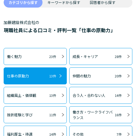
カテゴリから探す
キーワードから探す
回答者から探す
加藤建設株式会社の
現職社員による口コミ・評判一覧「仕事の原動力」
働く魅力
成長・キャリア
23件
28件
仕事の原動力
仲間の魅力
13件
20件
組織風土・価値観
合う人・合わない人
13件
14件
働き方・ワークライフバ
挫折経験と学び
11件
16件
ランス
福利厚生・待遇
その他
14件
7件