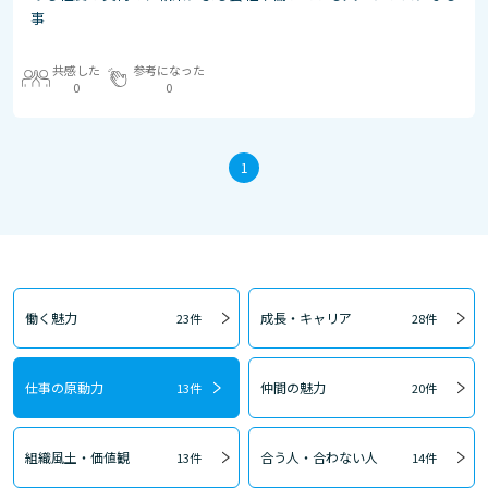
事
共感した
参考になった
0
0
1
働く魅力
成長・キャリア
23件
28件
仕事の原動力
仲間の魅力
13件
20件
組織風土・価値観
合う人・合わない人
13件
14件