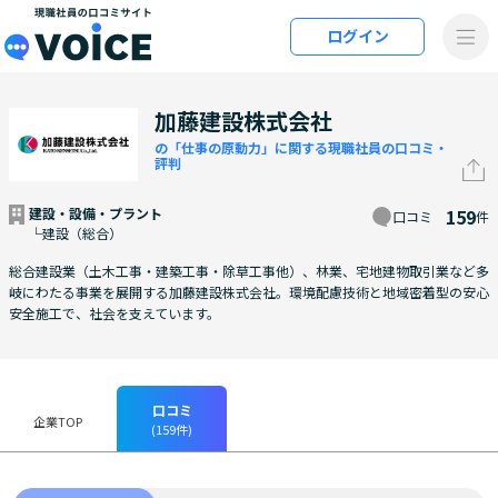
メインコンテンツにスキップ
ログイン
VOiCE 現職社員の口コミサイト
加藤建設株式会社
の「仕事の原動力」に関する現職社員の口コミ・
評判
建設・設備・プラント
159
口コミ
件
└建設（総合）
総合建設業（土木工事・建築工事・除草工事他）、林業、宅地建物取引業など多
岐にわたる事業を展開する加藤建設株式会社。環境配慮技術と地域密着型の安心
安全施工で、社会を支えています。
口コミ
企業TOP
(159件)