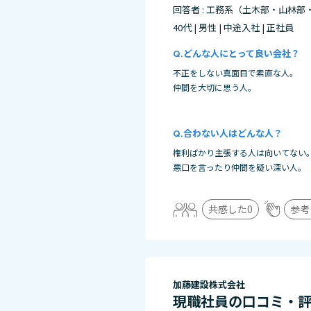
回答者 : 工務系（土木部・山林部
40代 | 男性 | 中途入社 | 正社員
どんな人にとって良い会社？
不正をしない真面目で素直な人。
仲間を大切に思う人。
合わない人はどんな人？
権利ばかり主張する人は向いてない
悪口を言ったり仲間を疑い深い人。
共感した
0
参考
加藤建設株式会社
現職社員の口コミ・