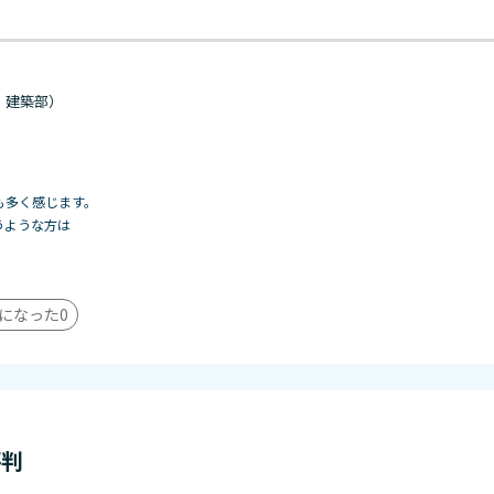
・建築部）
も多く感じます。
うような方は
になった
0
評判