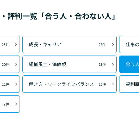
ミ・評判一覧「合う人・合わない人」
成長・キャリア
仕事
23件
28件
組織風土・価値観
合う
20件
13件
働き方・ワークライフバランス
福利
11件
16件
7件