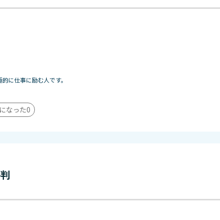
）
極的に仕事に励む人です。
になった
0
評判