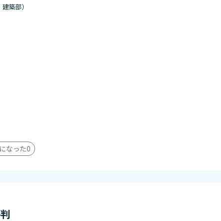
・建築部）
。
になった
0
評判