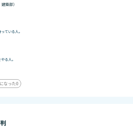
・建築部）
持っている人。
をやる人。
になった
0
評判