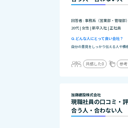
回答者 : 事務系（営業部・管理部
20代 | 女性 | 新卒入社 | 正社員
どんな人にとって良い会社？
自分の意見をしっかり伝える人や積
共感した
0
参考
加藤建設株式会社
現職社員の口コミ・
合う人・合わない人