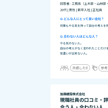
回答者 : 工務系（土木部・山林部
20代 | 男性 | 新卒入社 | 正社員
どんな人にとって良い会社？
何事もやる気を持って自分の考えを
合わない人はどんな人？
やる気のない人。
自分の考えがなく言われたことだけ
気遣いが出来ない人。
共感した
0
参考
加藤建設株式会社
現職社員の口コミ・
合う人・合わない人