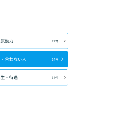
の原動力
13件
人・合わない人
14件
厚生・待遇
14件