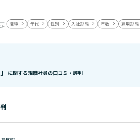
職種
年代
性別
入社形態
年数
雇用形態
人」
に関する現職社員の口コミ・評判
評判
・建築部）