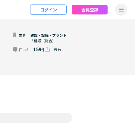
ログイン
会員登録
業界
建設・設備・プラント
└建設（総合）
159
共有
口コミ
件