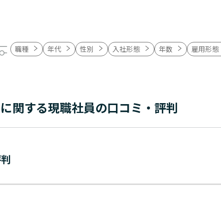
職種
年代
性別
入社形態
年数
雇用形態
」に関する現職社員の口コミ・評判
評判