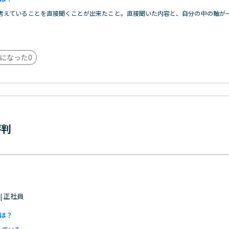
考えていることを直接聞くことが出来たこと。直接聞いた内容と、自分の中の軸が
になった
0
評判
 | 正社員
は？