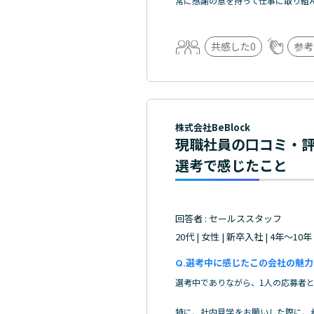
常に感謝の意を持って仕事に取り組
共感した
0
参考
株式会社BeBlock
現職社員の口コミ・
選考で感じたこと
回答者 : セールススタッフ
20代 | 女性 | 新卒入社 | 4年～10年
選考中に感じたこの会社の魅力
選考中でありながら、1人の応募者と
特に、社内見学をお願いした際に、