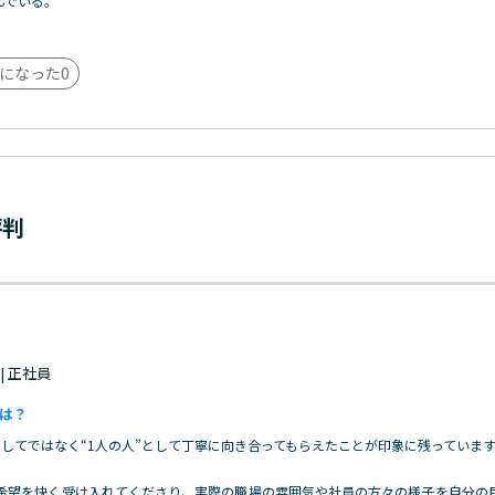
んでいる。
になった
0
評判
 | 正社員
は？
してではなく“1人の人”として丁寧に向き合ってもらえたことが印象に残っていま
希望を快く受け入れてくださり、実際の職場の雰囲気や社員の方々の様子を自分の