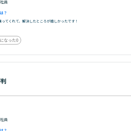
 正社員
は？
乗ってくれて、解決したところが嬉しかったです！
になった
0
評判
 正社員
は？