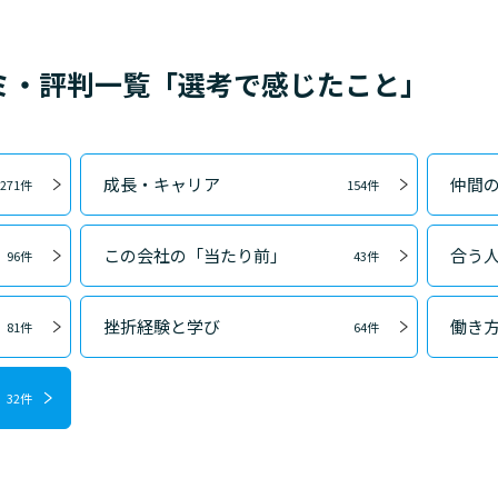
ミ・評判一覧「選考で感じたこと」
成長・キャリア
仲間
271件
154件
この会社の「当たり前」
合う
96件
43件
挫折経験と学び
働き
81件
64件
32件