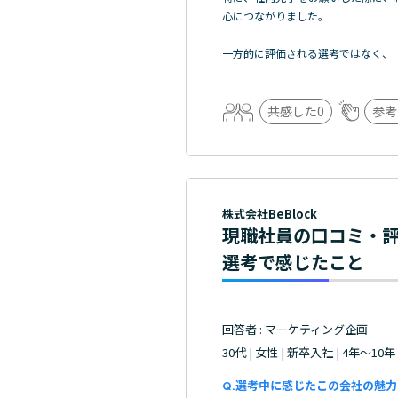
心につながりました。
一方的に評価される選考ではなく、
共感した
0
参考
株式会社BeBlock
現職社員の口コミ・
選考で感じたこと
回答者 : マーケティング企画
30代 | 女性 | 新卒入社 | 4年～10年
選考中に感じたこの会社の魅力