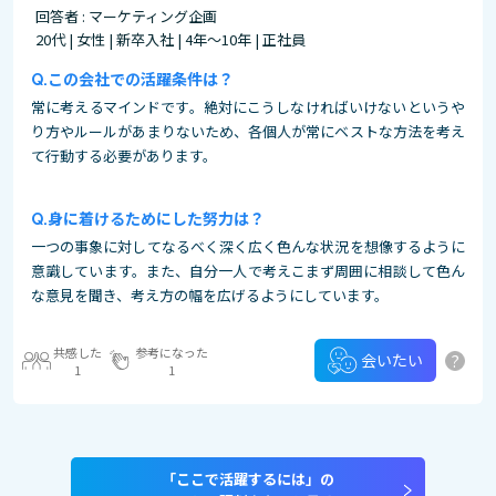
回答者 : マーケティング企画
20代 | 女性 | 新卒入社 | 4年～10年 | 正社員
この会社での活躍条件は？
常に考えるマインドです。絶対にこうしなければいけないというや
り方やルールがあまりないため、各個人が常にベストな方法を考え
て行動する必要があります。
身に着けるためにした努力は？
一つの事象に対してなるべく深く広く色んな状況を想像するように
意識しています。また、自分一人で考えこまず周囲に相談して色ん
な意見を聞き、考え方の幅を広げるようにしています。
共感した
参考になった
?
会いたい
1
1
「ここで活躍するには」の