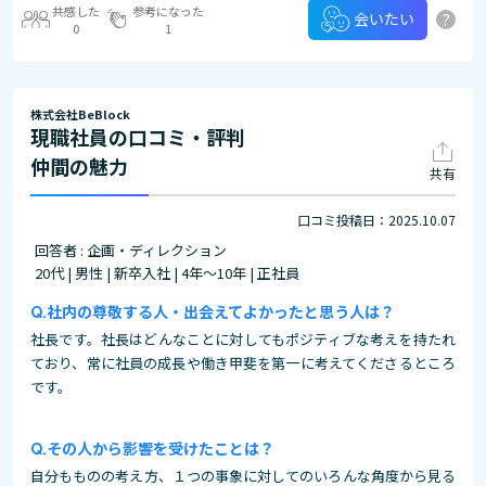
共感した
参考になった
?
会いたい
0
1
株式会社BeBlock
現職社員の口コミ・評判
仲間の魅力
共有
口コミ投稿日：2025.10.07
回答者 : 企画・ディレクション
20代 | 男性 | 新卒入社 | 4年～10年 | 正社員
社内の尊敬する人・出会えてよかったと思う人は？
社長です。社長はどんなことに対してもポジティブな考えを持たれ
ており、常に社員の成長や働き甲斐を第一に考えてくださるところ
です。
その人から影響を受けたことは？
自分もものの考え方、１つの事象に対してのいろんな角度から見る