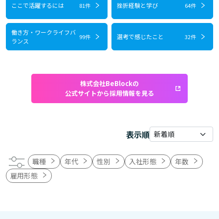
ここで活躍するには
挫折経験と学び
81件
64件
働き方・ワークライフバ
選考で感じたこと
99件
32件
ランス
株式会社BeBlockの
公式サイトから採用情報を見る
表示順
職種
年代
性別
入社形態
年数
雇用形態