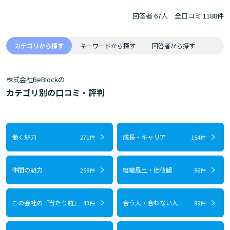
回答者 67人
全口コミ 1188件
カテゴリから探す
キーワードから探す
回答者から探す
株式会社BeBlockの
カテゴリ別の口コミ・評判
働く魅力
成長・キャリア
271件
154件
仲間の魅力
組織風土・価値観
259件
96件
この会社の「当たり前」
合う人・合わない人
43件
89件