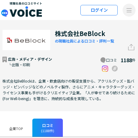
メインコンテンツにスキップ
ログイン
VOiCE 現職社員の口コミサイト
株式会社BeBlock
の現職社員による口コミ・評判一覧
広告・メディア・デザイン
1188
口コミ
件
└出版・印刷
株式会社BeBlockは、企業・飲食店向けの販促支援から、アクリルグッズ・缶バ
ッジ・ピンバッジなどのノベルティ製作、さらにアニメ・キャラクターグッズ・
ライセンス事業も手がけるクリエイティブ企業。「人が幸せであり続けるために
(For Well-being)」を理念に、持続的な成長を実現している。
口コミ
企業TOP
(1188件)