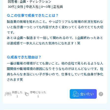
回答者 : 企画・ディレクション
30代 | 女性 | 中途入社 | 0～3年 | 正社員
この仕事で成長できたことは？
製造業の現場を知れたこと。やっぱりリアルな現場の状況を知れな
いと指示書一つとっても内容が大きく変わってくるのでとても大切
です。
あとは企画～製造まで一括して関われるので、1企画終わったあと
は達成感で一歩大人になれた気持ちになれます！笑
成長できた理由は？
一番は職場の環境がとても良いこと。他の会社で見られるような人
間関係や職場環境の原因になりそうなものがほとんどないです。社
員もみんな本当にいい子が多いので、仕事をしていて私自身が浄化
されます笑
共感した
参考になった
?
会いたい
1
1