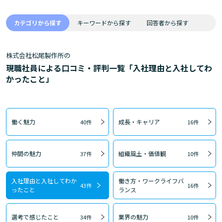
カテゴリから探す
キーワードから探す
回答者から探す
株式会社松尾製作所の
現職社員による口コミ・評判一覧「入社理由と入社してわ
かったこと」
働く魅力
成長・キャリア
40件
16件
仲間の魅力
組織風土・価値観
37件
10件
入社理由と入社してわか
働き方・ワークライフバ
43件
16件
ったこと
ランス
選考で感じたこと
業界の魅力
34件
10件