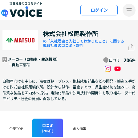
メインコンテンツにスキップ
ログイン
VOiCE 現職社員の口コミサイト
株式会社松尾製作所
の「入社理由と入社してわかったこと」に関する
現職社員の口コミ・評判
メーカー（自動車・輸送機器）
206
口コミ
件
└自動車部品
自動車向けを中心に、精密ばね・プレス・樹脂成形部品などの開発・製造を手が
ける株式会社松尾製作所。設計から試作、量産までの一貫生産体制を強みに、高
品質な製品を国内外へ提供。電動化部品や独自技術の開発にも取り組み、次世代
モビリティ社会の発展に貢献している。
口コミ
企業TOP
求人情報
(206件)