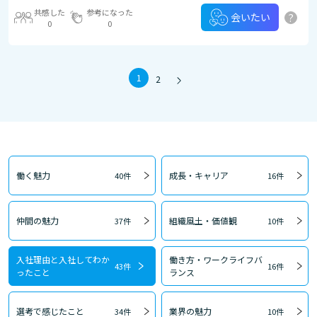
共感した
参考になった
?
会いたい
0
0
1
2
働く魅力
成長・キャリア
40件
16件
仲間の魅力
組織風土・価値観
37件
10件
入社理由と入社してわか
働き方・ワークライフバ
43件
16件
ったこと
ランス
選考で感じたこと
業界の魅力
34件
10件