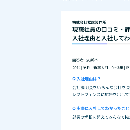
株式会社松尾製作所
現職社員の口コミ・
入社理由と入社して
回答者 : 26新卒
20代 | 男性 | 新卒入社 | 0～3年 |
入社理由は？
会社説明会をいろんな会社を見
レフトフェンスに広告を出して
実際に入社してわかったこと
部署の垣根を超えてみんなで協