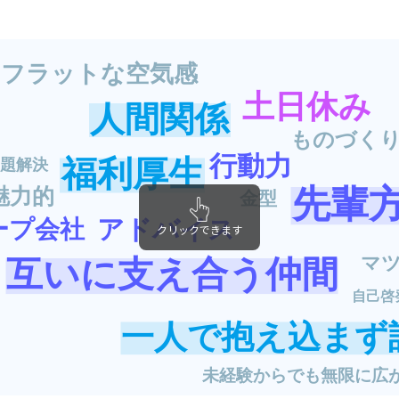
いフラットな空気感
土日休み
人間関係
ものづく
行動力
福利厚生
問題解決
先輩
魅力的
金型
アドバイス
ープ会社
クリックできます
マ
互いに支え合う仲間
自己啓
一人で抱え込まず
未経験からでも無限に広