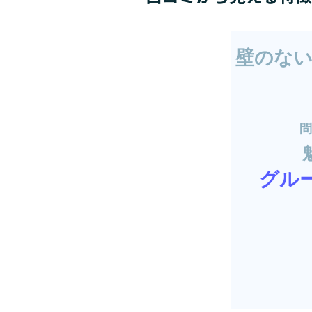
壁のな
グル