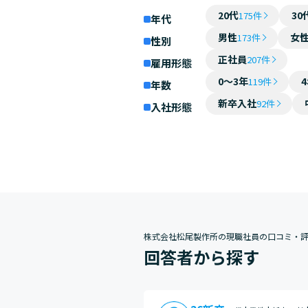
20代
30
175件
年代
男性
女
173件
性別
正社員
207件
雇用形態
0～3年
119件
年数
新卒入社
92件
入社形態
株式会社松尾製作所の現職社員の口コミ・
回答者から探す