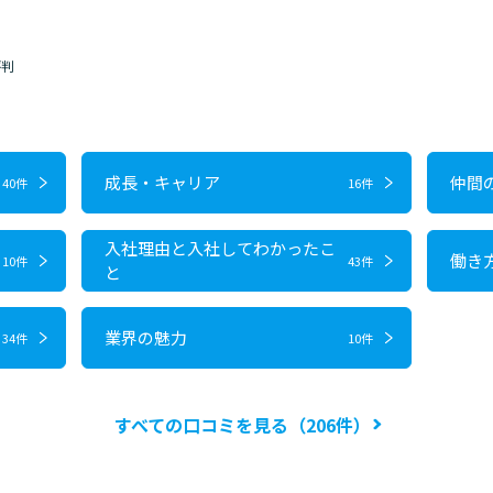
評判
成長・キャリア
仲間
40件
16件
入社理由と入社してわかったこ
働き
10件
43件
と
業界の魅力
34件
10件
すべての口コミを見る（206件）