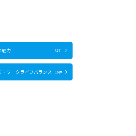
の魅力
37件
方・ワークライフバランス
16件