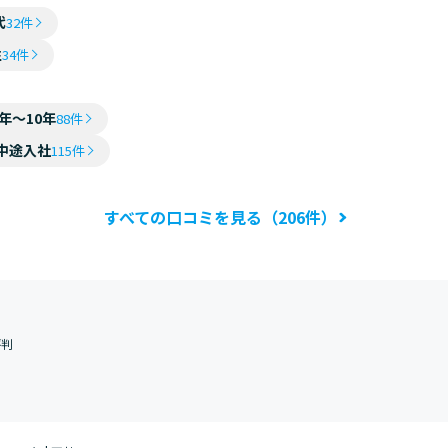
代
32件
性
34件
4年～10年
88件
中途入社
115件
すべての口コミを見る（206件）
評判