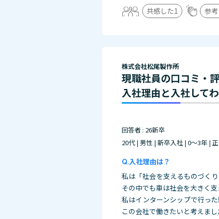
共感した
1
参考
株式会社松尾製作所
現職社員の口コミ・
入社理由と入社して
回答者 : 26新卒
20代 | 男性 | 新卒入社 | 0～3年 |
入社理由は？
私は「社会を支えるものづくり
その中でも車は社会を大きく支
私はインターンシップで行った
この会社で働きたいと考えまし