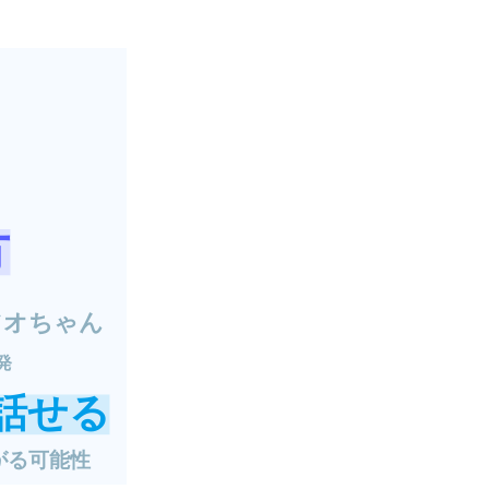
り
方
ツオちゃん
発
話せる
がる可能性