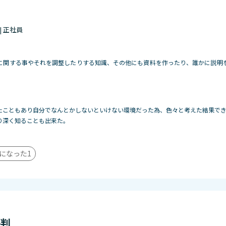
 | 正社員
に関する事やそれを調整したりする知識、その他にも資料を作ったり、誰かに説明
たこともあり自分でなんとかしないといけない環境だった為、色々と考えた結果で
り深く知ることも出来た。
になった
1
評判