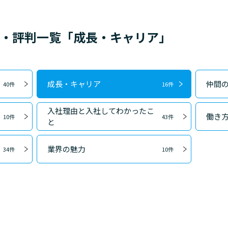
ミ・評判一覧「成長・キャリア」
成長・キャリア
仲間
40件
16件
入社理由と入社してわかったこ
働き
10件
43件
と
業界の魅力
34件
10件