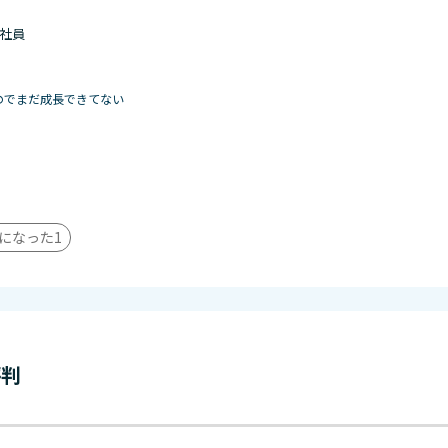
 正社員
のでまだ成長できてない
になった
1
評判