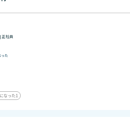
 | 正社員
なった
になった
1