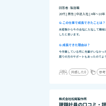
回答者 : 製造職
20代 | 男性 | 中途入社 | 4年～10年
この仕事で成長できたことは？
未経験から今の会社に入社して機械
したと思います。
成長できた理由は？
今作業している所に先輩がいなかっ
周りの方のサポートもあったのでよ
共感した
0
参考
株式会社松尾製作所
現職社員の口コミ・