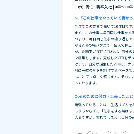
30代 | 男性 | 新卒入社 | 4年～10年
「この仕事をやっていて良かっ
今年でこの業界で働いて10年目で
まず、この仕事は毎日同じ仕事をす
つまり、毎日同じ仕事の繰り返しで
からVTRの完パケまで、個人で担
が、企画案が採用されれば、自分の
ン編集もします。完成したVTRをデス
げます。自分が編集したVTRに、ナ
月に一本のVTRを制作するペース
は、とても嬉しく感じます。それに
っております。
そのために努力・工夫したこと
頑張っていることは、生活リズムを
ラダラやらずに「仕事をする時はす
大変ですが、慣れてしまえば自分の