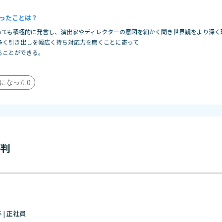
ったことは？
っても積極的に発言し、演出家やディレクターの意図を細かく聞き世界観をより深く
多く引き出しを幅広く持ち対応力を磨くことに寄って
ることができる。
になった
0
評判
年 | 正社員