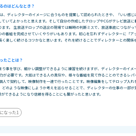
るのはどんなとき？
では、ディレクターのイメージに合うものを提案して認められたときや、「いい感じ
していてよかったと思えます。そして自分の作成したテロップやCGがテレビ放送に
ります。 生放送テロップの送出の現場では瞬時の判断ミスで、放送事故につながっ
つの番組を完成させていくやりがいもあります。初心を忘れずディレクターに「ア
長く楽しく続けるコツかなと思います。それを続けることでディレクターとの関係
ったことは？
まり事を学び、細かい調整ができるように練習を続けますが、ディレクターのイメ
努力が必要です。大抵はできる人の真似や、様々な番組を見て作ることのできるレパ
eを個人で契約して、映像制作を一連で行ったことです。映像編集をしてテロップ入
、どのような映像にしようか考えを巡らせることで、ディレクターの仕事の一部が
慮ができるようになり信頼を得ることにも繋がったと思います。
になった
1