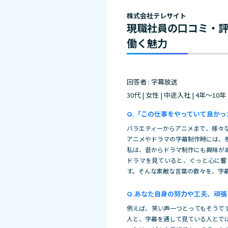
株式会社テレサイト
現職社員の口コミ・
働く魅力
回答者 : 字幕放送
30代 | 女性 | 中途入社 | 4年～10年
「この仕事をやっていて良かっ
バラエティーからアニメまで、様々
アニメやドラマの字幕制作時には、
私は、昔からドラマ制作にも興味が
ドラマを見ていると、ぐっと心に響
す。そんな素敵な言葉の数々を、字
あなた自身の努力や工夫、頑張
例えば、笑い声一つとってもそうで
人と、字幕を通して見ている人とで