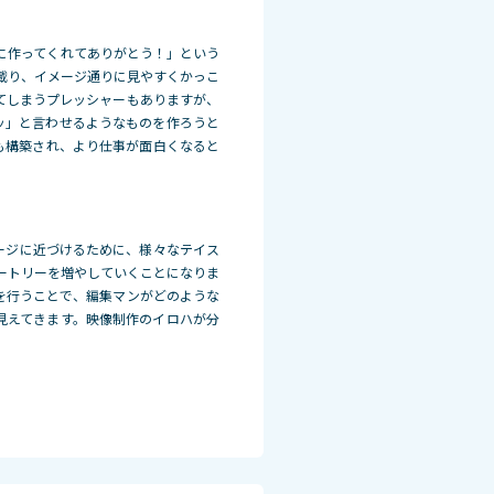
に作ってくれてありがとう！」という
載り、イメージ通りに見やすくか
っこ
てしまうプレッシャーもありますが、
ッ」と言わせるようなものを作ろうと
も構築され、より仕事が面白くなると
ージに近づけるために、様々なテイス
ートリーを増やしていくことになり
ま
れを行うことで、編集マンがどのような
見えてきます。映像制作のイロハが分