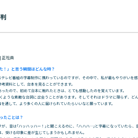
評判
 | 正社員
た！」と思う瞬間はどんな時？
なテレビ番組の字幕制作に携わっているのですが、その中で、私が最もやりがいを感
参考資料として、台本を見ることができます。
あったので、初めて台本に触れたときは
、とても感動したのを覚えています。
くような素敵な台詞に出会うことがあります。そしてそれはドラマに限らず、ど
幕を通して、より多くの人に届けられていたらいいなと願っています。
ったことは？
すが、音は｢ハッハッハー！｣と聞こえるのに、｢ハハハ…｣と字幕になっていたら、
は、受ける印象に差が生じてしまうかもしれません。