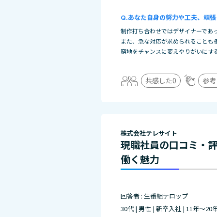
あなた自身の努力や工夫、頑張
制作打ち合わせではデザイナーであ
また、急な対応が求められることも
窮地をチャンスに変えやりがいにす
共感した
0
参考
株式会社テレサイト
現職社員の口コミ・
働く魅力
回答者 : 生番組テロップ
30代 | 男性 | 新卒入社 | 11年～20