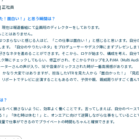
 | 正社員
た！面白い！」と思う瞬間は？
す。現在は報道番組にて企画班のディレクターをしております。
ることはありません。
はつまらないと感じる人ほど、「この仕事は面白い！」と感じると思います。自分
当します。「自分のやりたいネタ」をプロデューサーやデスク陣にまずプレゼンしま
好きなネタを進めることができます。そこから、ロケが始まり、構成を考え、自分
ク陣にチェックしてもらい、修正がされ、そこからテロップを入れMA（Multi Audi
レーターさんの声が入り、SEや音楽がミックスされた時が一番高揚感があります。
で、かなり大変ではありますが、担当したVTRを見た人から「面白かった！」「見
、リポートでテレビに出演することもあるので、子供や親、親戚周りがすごく喜ん
は？
なるべく崩さないように、効率よく働くことです。言ってしまえば、自分のペース
る！」「休む時は休む！」と、オンエアに向けて逆算しながら仕事をしていること
裁量で仕事ができるのでプライベートの時間もちゃんと確保できます。