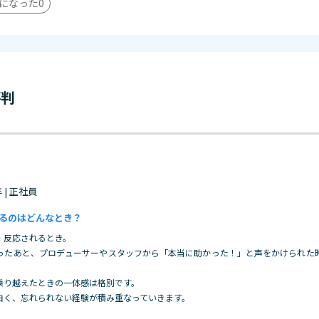
になった
0
評判
年 | 正社員
るのはどんなとき？
・反応されるとき。
ったあと、プロデューサーやスタッフから「本当に助かった！」と声をかけられた
乗り越えたときの一体感は格別です。
白く、忘れられない経験が積み重なっていきます。