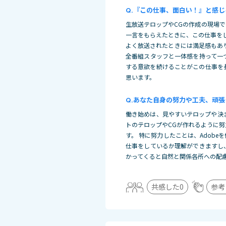
『この仕事、面白い！』と感じ
生放送テロップやCGの作成の現場
一言をもらえたときに、この仕事を
よく放送されたときには満足感もあ
全番組スタッフと一体感を持って一
する意欲を続けることがこの仕事を
思います。
あなた自身の努力や工夫、頑張
働き始めは、見やすいテロップや決
トのテロップやCGが作れるように
す。 特に努力したことは、Adob
仕事をしているか理解ができますし
かってくると自然と関係各所への配
共感した
0
参考