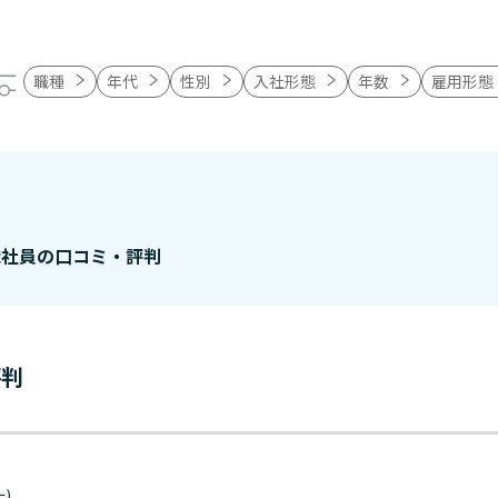
職種
年代
性別
入社形態
年数
雇用形態
職社員の口コミ・評判
評判
ー)