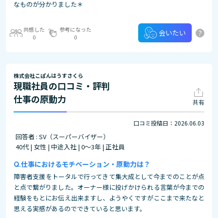
なものが分かりました＊
共感した
参考になった
?
会いたい
0
0
株式会社こぱんはうすさくら
現職社員の口コミ・評判
仕事の原動力
共有
口コミ投稿日：2026.06.03
回答者 : SV（スーパーバイザー）
40代 | 女性 | 中途入社 | 0～3年 | 正社員
仕事におけるモチベーション・原動力は？
障害者支援をトータルで行ってきて集大成として今までのことが点
と点で繋がりました。オーナー様に投げかけられる言葉が今までの
経験をもとにお伝え出来ますし、ようやくですがここまで来たなと
思える実感があるのでできていると思います。