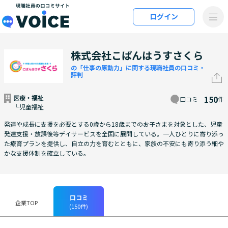
メインコンテンツにスキップ
ログイン
VOiCE 現職社員の口コミサイト
株式会社こぱんはうすさくら
の「仕事の原動力」に関する現職社員の口コミ・
評判
医療・福祉
150
口コミ
件
└児童福祉
発達や成長に支援を必要とする0歳から18歳までのお子さまを対象とした、児童
発達支援・放課後等デイサービスを全国に展開している。一人ひとりに寄り添っ
た療育プランを提供し、自立の力を育むとともに、家族の不安にも寄り添う細や
かな支援体制を確立している。
口コミ
企業TOP
(150件)