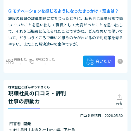
モチベーションを感じるようになったきっかけ・理由は？
施設の職員の離職問題に立ち会ったときに、私も同じ事業形態で働
いていたことを思い出して職員として大変だったことを思い出し
て、それを当職員に伝えられたことですかね。どんな思いで働いて
いて、どういうところで辛いと思うのかがわかるので対応策を考え
やすい。まだまだ解決途中の案件ですが。
共感した
参考になった
?
会いたい
0
0
株式会社こぱんはうすさくら
現職社員の口コミ・評判
仕事の原動力
共有
口コミ投稿日：2026.05.30
回答者 : 開発
50代 | 男性 | 中途入社 | 0～3年 | 正社員