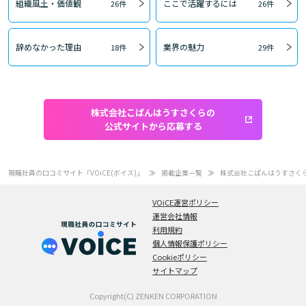
組織風土・価値観
ここで活躍するには
26件
26件
辞めなかった理由
業界の魅力
18件
29件
株式会社こぱんはうすさくらの
公式サイトから応募する
現職社員の口コミサイト「VOiCE(ボイス)」
掲載企業一覧
株式会社こぱんはうすさく
VOiCE運営ポリシー
運営会社情報
利用規約
個人情報保護ポリシー
Cookieポリシー
サイトマップ
Copyright(C) ZENKEN CORPORATION