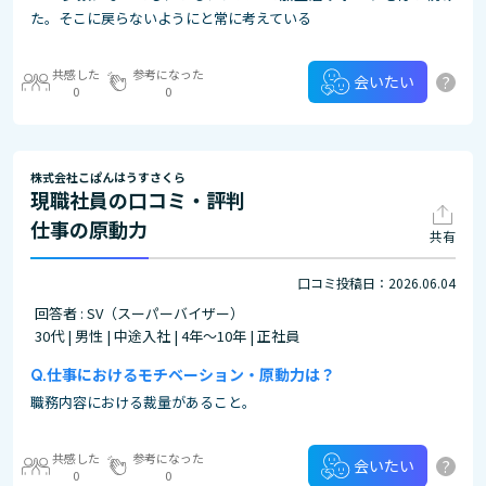
た。そこに戻らないようにと常に考えている
共感した
参考になった
?
会いたい
0
0
株式会社こぱんはうすさくら
現職社員の口コミ・評判
仕事の原動力
共有
口コミ投稿日：2026.06.04
回答者 : SV（スーパーバイザー）
30代 | 男性 | 中途入社 | 4年～10年 | 正社員
仕事におけるモチベーション・原動力は？
職務内容における裁量があること。
共感した
参考になった
?
会いたい
0
0