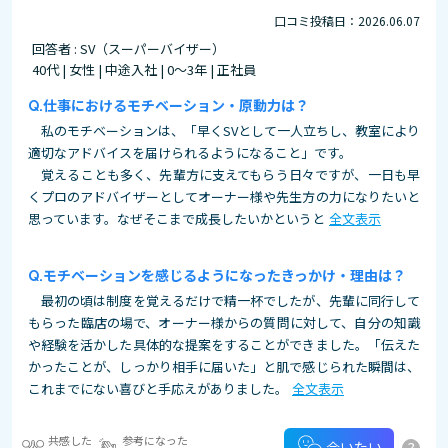
口コミ投稿日：2026.06.07
回答者 : SV（スーパーバイザー）
40代 | 女性 | 中途入社 | 0～3年 | 正社員
仕事におけるモチベーション・原動力は？
私のモチベーションは、「早くSVとして一人立ちし、教室により
適切なアドバイスを届けられるようになること」です。
覚えることも多く、先輩方に支えてもらう日々ですが、一日も早
くプロのアドバイザーとしてオーナー様や先生方の力になりたいと
思っています。なぜそこまで成長したいかというと
全文表示
モチベーションを感じるようになったきっかけ・理由は？
最初の頃は制度を覚えるだけで精一杯でしたが、先輩に同行して
もらった臨店の場で、オーナー様からの質問に対して、自分の知識
や経験を活かした具体的な提案をすることができました。「伝えた
かったことが、しっかり相手に届いた」と肌で感じられた瞬間は、
これまでにない喜びと手応えがありました。
全文表示
共感した
参考になった
?
会いたい