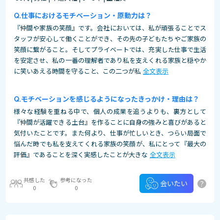
仕事におけるモチベーション・原動力は？
『仲間や家族の笑顔』です。会社においては、私が頑張ることでス
タッフが安心して働くことができ、その先の子どもたちやご家族の
笑顔に繋がること。そしてプライベートでは、充実した仕事で生活
を安定させ、私の一番の理解者であり私を支えくれる家族と穏やか
に笑いあえる時間を守ること、この二つが私
全文表示
モチベーションを感じるようになったきっかけ・理由は？
様々な経験を重ねる中で、個人の成果を追うよりも、裏方として
『仲間が活躍できる土台』を作ることに自身の強みと喜びがあると
気付いたことです。また何より、仕事が忙しいとき、つらい局面で
悩んだ時でも私を支えてくれる家族の笑顔が、私にとって『最大の
評価』であることを深く実感したことが大きな
全文表示
共感した
参考になった
?
会いたい
0
0